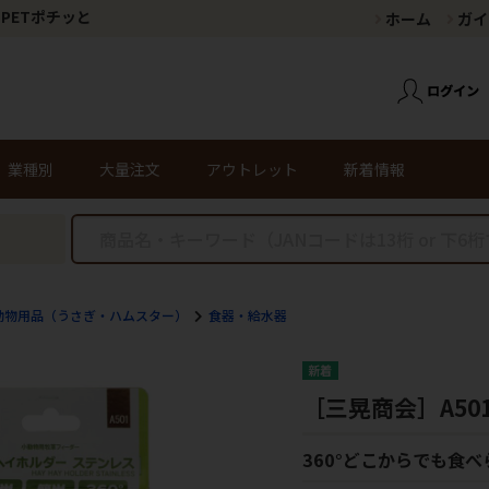
PETポチッと
ホーム
ガイ
業種別
大量注文
アウトレット
新着情報
動物用品（うさぎ・ハムスター）
食器・給水器
［三晃商会］A50
360°どこからでも食