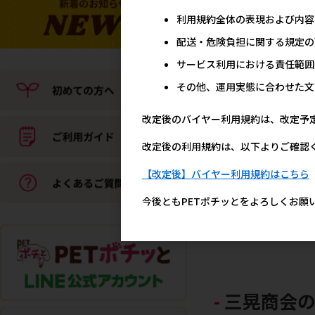
メーカー希望小売
利用規約全体の表現および内容
98
配送・危険負担に関する規定の
サービス利用における責任範囲
その他、運用実態に合わせた文
改定後のバイヤー利用規約は、改定予
改定後の利用規約は、以下よりご確認
【改定後】バイヤー利用規約はこちら
[三晃商会]A532 ワンタ
今後ともPETポチッとをよろしくお願
固定食器 M
メーカー希望小売
1,4
三晃商会