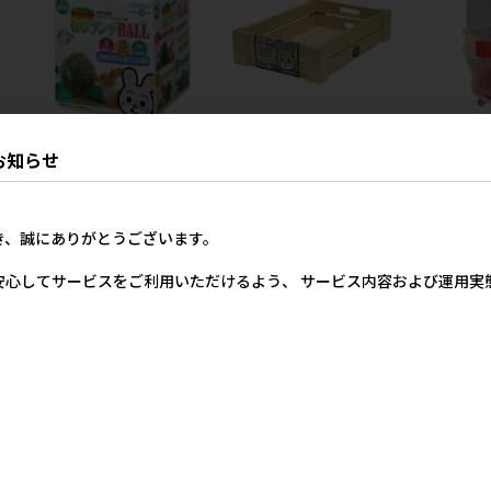
ィー
[マルカン]牧草ランチBALL
[マルカン]うさぎの牧草パー
[三晃商会]
お知らせ
ク
ー500
メーカー希望小売価格
1,400円
価格
メーカー希望小売価格
メー
79円
1,600円
き、誠にありがとうございます。
安心してサービスをご利用いただけるよう、 サービス内容および運用
のま
[三晃商会]A605 小動物のま
[三晃商会]A604 小動物のま
[三晃商会]A
いにち食器 ダブルS
いにち食器 コーナーM
いにち食器 