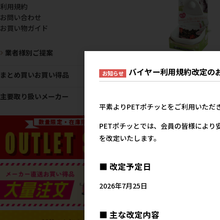
利用規約
お問い合わせ
お買い物ガイド
業者様別ご提案
[マルカン]ワンタッチフ
バイヤー利用規約改定の
お知らせ
まとめ買いお買い得品
ダー
メーカー希望小売
主要取り扱いメーカー
1,3
平素よりPETポチッとをご利用いただ
PETポチッとでは、会員の皆様により
を改定いたします。
■ 改定予定日
2026年7月25日
[三晃商会]A606 小動物
■ 主な改定内容
いにち食器 ダブルM