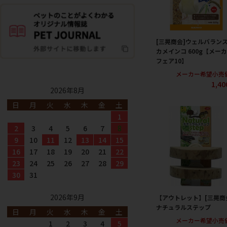
[三晃商会]ウェルバランス
カメインコ 600g【メー
フェア10】
メーカー希望小売
1,4
2026年8月
日
月
火
水
木
金
土
1
2
3
4
5
6
7
8
9
10
11
12
13
14
15
16
17
18
19
20
21
22
23
24
25
26
27
28
29
30
31
2026年9月
【アウトレット】[三晃商
ナチュラルステップ
日
月
火
水
木
金
土
メーカー希望小売
1
2
3
4
5