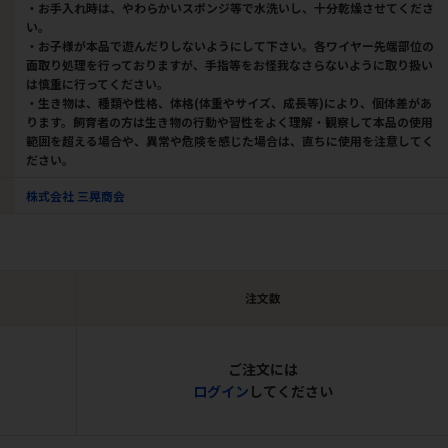
・お手入れ時は、やわらかいスポンジ等で水洗いし、十分乾燥させてくださ
い。
・お子様が本品で遊んだりしないようにして下さい。各ワイヤー先端部位の
面取り処理を行っておりますが、手指等をお怪我なさらないように取り扱い
は慎重に行ってください。
・生き物は、種類や性格、体格(体重やサイズ、成長等)により、個体差があ
ります。飼育者の方は生き物の行動や習性をよく理解・観察して本品の使用
範囲を超える場合や、異常や危険を感じた場合は、直ちに使用を注意してく
ださい。
株式会社 三晃商会
注文数
ご注文には
ログイン
してください