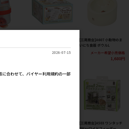
アクアチャージャ
[マルカン]クリーンハウス 2
[三晃商会]A607 小動物のま
階でごはん
いにち食器 ボウルL
2026-07-15
カー希望小売価格
メーカー希望小売価格
メーカー希望小売価格
1,950円
1,257円
1,680円
実態に合わせて、バイヤー利用規約の一部
603 小動物のま
[三晃商会]A601 小動物のま
[三晃商会]A503 ワンタッチ
コーナーS
いにち食器 ラウンドS
2Wayワイドフィーダー