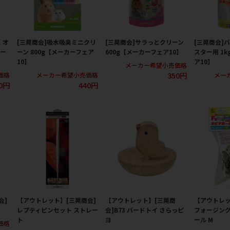
 オ
[三晃商会]吸水吸臭ミニクリ
[三晃商会]サラっとクリーン
[三晃商会]
カー
ーン 800g【メーカーフェア
600g【メーカーフェア10】
スター用 1
10】
ア10】
メーカー希望小売価格
350円
価格
メーカー希望小売価格
メー
00円
440円
会]
【アウトレット】[三晃商会]
【アウトレット】[三晃商
【アウトレッ
レプティピンセット ストレー
会]B73 バードトイ さらっピ
フォージング
ト
ヨ
ール M
価格