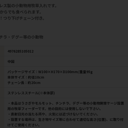
レス製の小動物用牧草入れです。
こからでも食べられます。
！つり下げチェーン付き。
チラ・デグー等の小動物
4976285105012
中国
パッケージサイズ：W100×H170×D100mm/重量95g
本体サイズ：約径10cm
チェーン長：約20cm
ステンレススチール(※本体部)
・本品はうさぎやモルモット、チンチラ、デグー等の小動物飼育ケージ設置
用の牧草フィーダーです。他の目的には使用しないで下さい。
・直射日光の当たる所や、火気には近づけないでください。
・設置する場所は、生き物サイズ等に合わせて適切な高さ(位置)、に取り付
けてご使用ください。