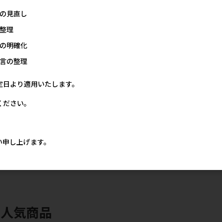
価格
メーカー希望小売価格
メーカー希望小売価格
メー
の見直し
0円
680円
860円
整理
の明確化
言の整理
定日より適用いたします。
ください。
ッチ
[三晃商会]A602 小動物のま
[三晃商会]A531 ワンタッチ
[三晃商会]A
い申し上げます。
いにち食器 ラウンドM
固定食器 S
スマートフ
価格
メーカー希望小売価格
メーカー希望小売価格
メー
20円
860円
1,100円
の人気商品