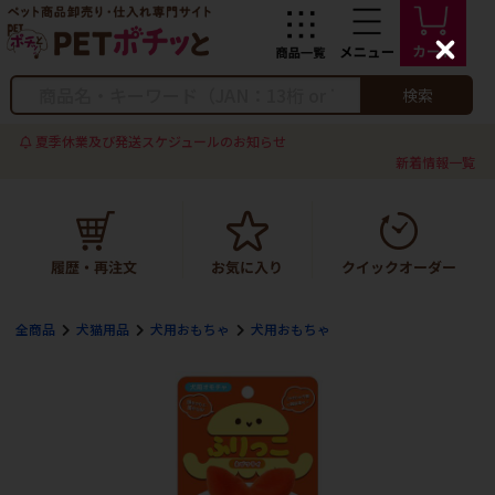
C
l
o
検索
s
e
夏季休業及び発送スケジュールのお知らせ
新着情報一覧
全商品
犬猫用品
犬用おもちゃ
犬用おもちゃ