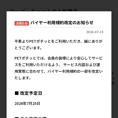
スーパーキャットの人気商品
バイヤー利用規約改定のお知らせ
お知らせ
2026-07-15
平素よりPETポチッとをご利用いただき、誠にありが
とうございます。
PETポチッとでは、会員の皆様により安心してサービ
スをご利用いただけるよう、 サービス内容および運
用実態に合わせて、バイヤー利用規約の一部を改定い
[スーパーキャット]業務用ペッ
[スーパーキャット]NEW消臭
[スーパー
たします。
トシーツ レギュラー 100枚入
おからサンドαクエン酸配合
トシーツ 
【8月特価】
6L
入 【8月
メーカー希望小売価格
メーカー希望小売価格
メ
■ 改定予定日
1,280円
840円
2026年7月25日
すべてのスーパーキャットの人気商品を見る