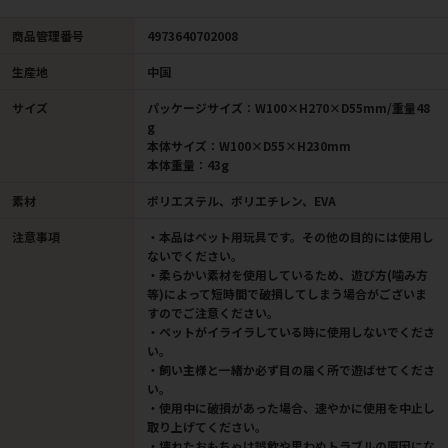
商品管理番号
4973640702008
生産地
中国
サイズ
パッケージサイズ：W100×H270×D55mm/重量48
g
本体サイズ：W100×D55×H230mm
本体重量：43g
素材
ポリエステル、ポリエチレン、EVA
注意事項
・本品はペット用玩具です。その他の目的には使用し
ないでください。
・柔らかい素材を使用しているため、遊び方(噛み方
等)によって短時間で破損してしまう場合がございま
すのでご注意ください。
・ペットがイライラしている時に使用しないでくださ
い。
・飼い主様と一緒か必ず目の届く所で遊ばせてくださ
い。
・使用中に破損があった場合、速やかに使用を中止し
取り上げてください。
・壊れたおもちゃは誤飲や思わぬトラブルの原因にな