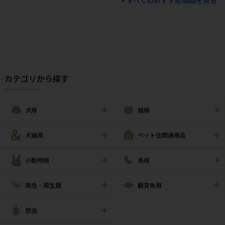
カテゴリから探す
犬用
猫用
犬猫用
ペット住関連用品
小動物用
鳥用
爬虫・両生類
観賞魚用
昆虫