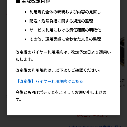
■ 主な改定内容
利用規約全体の表現および内容の見直し
おすすめ商品
配送・危険負担に関する規定の整理
サービス利用における責任範囲の明確化
その他、運用実態に合わせた文言の整理
改定後のバイヤー利用規約は、改定予定日より適用い
たします。
改定後の利用規約は、以下よりご確認ください。
［ペティオ(直送)］ささみふわ
［ペティオアドメイト(直送)］
［デビフ
【改定後】バイヤー利用規約はこちら
り。 36g ※メーカー直送 ※発
ペット用リバーシブル電気ヒー
ー ミンチ 
注単位・最低発注数量(納価合
ター ハード S ※メーカー直送
今後ともPETポチッとをよろしくお願い申し上げま
計：税抜７万円以上)にご注意
※発注単位・最低発注数量(納
す。
下さい
価合計：税抜５万円以上)にご
注意下さい
367円
参考上代
4,032円
参考上代
すべてのおすすめ商品を見る