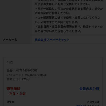
りますので新しいものと交換してください。
・万が一誤飲し、何らかの症状がある場合は、速やか
に獣医師にご相談ください。
・火や暖房器具の近くで使用・放置しないでくださ
い。火災やケガの原因となります。
・直射日光・高温多湿の場所を避け、幼児やペットの
手の届かない所で保管してください。
メーカー名
株式会社 スーパーキャット
1点
品番
4973640702008
JANコード
4973640702008
参考上代
779円
販売価格
会員のみ公開
（単価 × 入数）
注文数
ご注文には
ログイン
してください