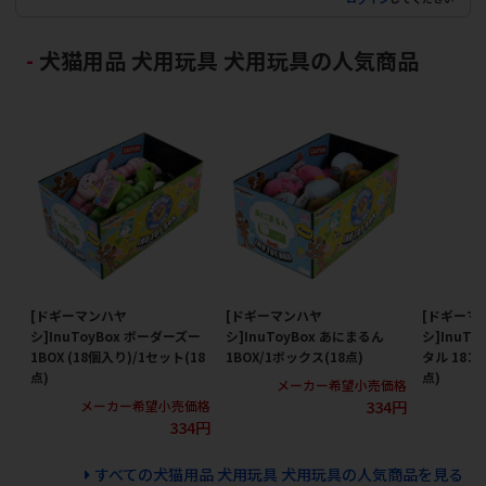
犬猫用品 犬用玩具 犬用玩具の人気商品
[ドギーマンハヤ
[ドギーマンハヤ
[ドギーマ
シ]InuToyBox ボーダーズー
シ]InuToyBox あにまるん
シ]InuT
1BOX (18個入り)/1セット(18
1BOX/1ボックス(18点)
タル 18コ
点)
点)
メーカー希望小売価格
334円
メーカー希望小売価格
メ
334円
すべての犬猫用品 犬用玩具 犬用玩具の人気商品を見る