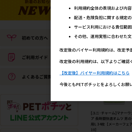
利用規約全体の表現および内容
[ユニ･チャーム]マナーウ
配送・危険負担に関する規定の
ア 長時間快適オムツ 女の
サービス利用における責任範囲
用L 28枚【メーカーフェ
10】
その他、運用実態に合わせた文
メーカー希望小売
2,8
改定後のバイヤー利用規約は、改定予
改定後の利用規約は、以下よりご確認
【改定後】バイヤー利用規約はこちら
今後ともPETポチッとをよろしくお願
[ユニ･チャーム]マナーウ
ア 長時間快適オムツ 男の
用L 34枚【メーカーフェ
10】