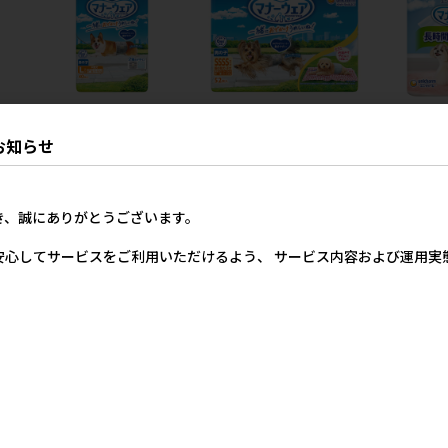
)]
[ユニ･チャーム(ロット購入)]
[ユニ･チャーム]マナーウェ
[ユニ･チャ
サイ
マナーウェア 男の子用 Lサイ
ア 男の子用SSSSサイズ トラ
ア 長時間快
お知らせ
6
ズ 2種のデザインパック 40
ッドテイスト 52枚入【メー
用 M 30枚
位･
枚 ※ロット購入 ※発注単位･
カーフェア10】
10】
ス
最低発注数量(混載30ケース
メーカー希望小売価格
メー
ー
以上)にご注意下さい【メー
き、誠にありがとうございます。
2,819円
カーフェア5】
安心してサービスをご利用いただけるよう、 サービス内容および運用
価格
メーカー希望小売価格
19円
2,819円