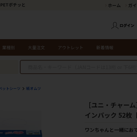
PETポチッと
ホーム
ガイ
業種別
大量注文
アウトレット
新着情報
ペットシーツ
紙オムツ
［ユニ・チャーム］
インパック 52枚
ワンちゃんと一緒にお