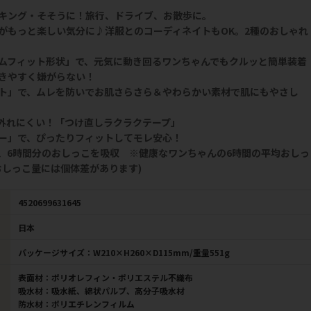
キング・そそうに！旅行、ドライブ、お散歩に。
がもっと楽しい気分に♪洋服とのコーディネイトもOK。2種のおしゃれ
ムフィット形状」で、元気に動き回るワンちゃんでもクルッと簡単装着
きやすく嫌がらない！
ト」で、ムレを防いでお肌さらさら＆やわらかい素材で肌にもやさし
外れにくい！「つけ直しラクラクテープ」
ー」で、ぴったりフィットしてモレ安心！
、6時間分のおしっこを吸収 ※健康なワンちゃんの6時間の平均おしっ
おしっこ量には個体差があります)
4520699631645
日本
パッケージサイズ：W210×H260×D115mm/重量551g
表面材：ポリオレフィン・ポリエステル不織布
吸水材：吸水紙、綿状パルプ、高分子吸水材
防水材：ポリエチレンフィルム