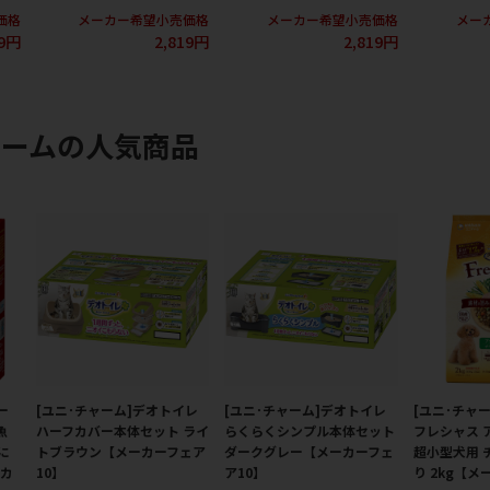
価格
メーカー希望小売価格
メーカー希望小売価格
メー
19円
2,819円
2,819円
ャームの人気商品
ー
[ユニ･チャーム]デオトイレ
[ユニ･チャーム]デオトイレ
[ユニ･チャ
魚
ハーフカバー本体セット ライ
らくらくシンプル本体セット
フレシャス 
に
トブラウン【メーカーフェア
ダークグレー【メーカーフェ
超小型犬用 
ーカ
10】
ア10】
り 2kg【メ