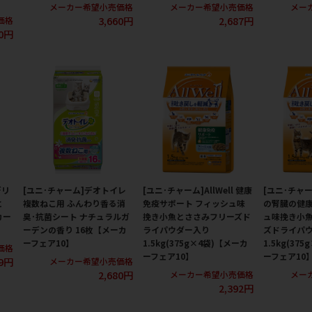
メーカー希望小売価格
メーカー希望小売価格
メー
3,660円
2,687円
価格
0円
デリ
[ユニ･チャーム]デオトイレ
[ユニ･チャーム]AllWell 健康
[ユニ･チャーム
と
複数ねこ用 ふんわり香る消
免疫サポート フィッシュ味
の腎臓の健
カー
臭･抗菌シート ナチュラルガ
挽き小魚とささみフリーズド
ュ味挽き小
ーデンの香り 16枚【メーカ
ライパウダー入り
ズドライパ
ーフェア10】
1.5kg(375g×4袋)【メーカ
1.5kg(37
価格
ーフェア10】
ーフェア10
9円
メーカー希望小売価格
2,680円
メーカー希望小売価格
メー
2,392円