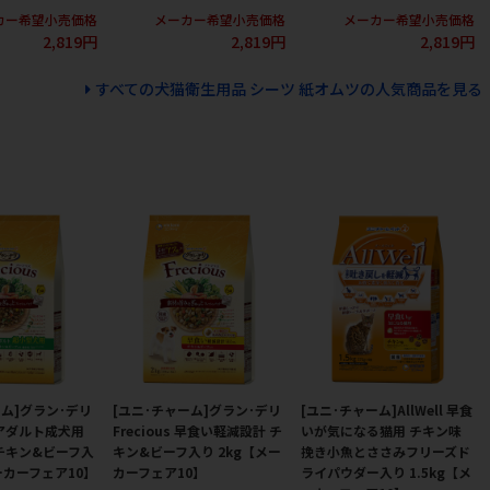
カー希望小売価格
メーカー希望小売価格
メーカー希望小売価格
2,819円
2,819円
2,819円
すべての犬猫衛生用品 シーツ 紙オムツの人気商品を見る
ーム]グラン･デリ
[ユニ･チャーム]グラン･デリ
[ユニ･チャーム]AllWell 早食
アダルト成犬用
Frecious 早食い軽減設計 チ
いが気になる猫用 チキン味
チキン&ビーフ入
キン&ビーフ入り 2kg【メー
挽き小魚とささみフリーズド
ーカーフェア10】
カーフェア10】
ライパウダー入り 1.5kg【メ