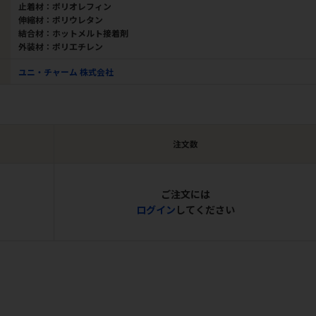
止着材：ポリオレフィン
伸縮材：ポリウレタン
結合材：ホットメルト接着剤
外装材：ポリエチレン
ユニ・チャーム 株式会社
注文数
ご注文には
ログイン
してください