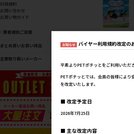
利用規約
お問い合わせ
お買い物ガイド
業者様別ご提案
[ユニ･チャーム(ロット購入
マナーウェア 男の子用 S
バイヤー利用規約改定の
お知らせ
まとめ買いお買い得品
ズ 2種のデザインパック 4
枚 ※ロット購入 ※発注単
主要取り扱いメーカー
最低発注数量(混載30ケー
以上)にご注意下さい【メ
平素よりPETポチッとをご利用いただ
カーフェア5】
PETポチッとでは、会員の皆様により
メーカー希望小売
2,8
を改定いたします。
■ 改定予定日
2026年7月25日
■ 主な改定内容