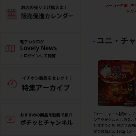
メーカー希望小売
2,8
ユニ・チ
[ユニ･チャーム]銀のスプ
ン三ツ星グルメ しみ旨お
仕立てまぐろ･鶏ささみ味
かつお節添え 192g【メ