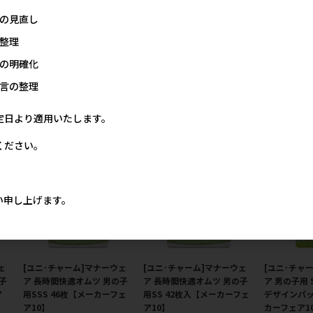
の見直し
ェ
[ユニ･チャーム]マナーウェ
[ユニ･チャーム]マナーウェ
[ユニ･チャ
整理
子
ア 長時間快適オムツ 女の子
ア 長時間快適オムツ 男の子
ア 長時間快
の明確化
ア
用SSS 38枚【メーカーフェ
用 中型犬用 24枚入【メーカ
用S 40枚
ア10】
ーフェア10】
10】
言の整理
価格
メーカー希望小売価格
メーカー希望小売価格
メー
19円
2,819円
2,819円
定日より適用いたします。
ください。
い申し上げます。
ェ
[ユニ･チャーム]マナーウェ
[ユニ･チャーム]マナーウェ
[ユニ･チャ
子
ア 長時間快適オムツ 男の子
ア 長時間快適オムツ 男の子
ア 男の子用 
ア
用SSS 46枚【メーカーフェ
用SS 42枚入【メーカーフェ
デザインパッ
ア10】
ア10】
カーフェア1