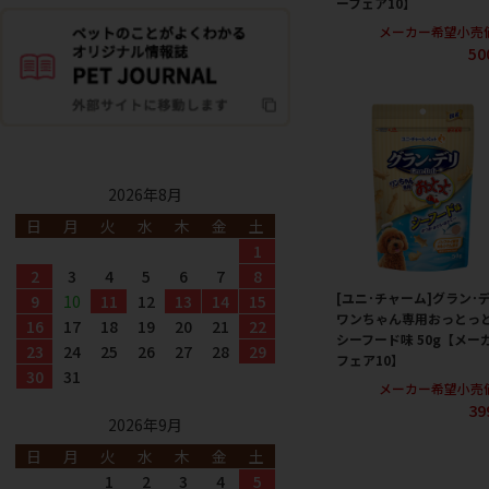
ーフェア10】
メーカー希望小売
50
2026年8月
日
月
火
水
木
金
土
1
2
3
4
5
6
7
8
[ユニ･チャーム]グラン･
9
10
11
12
13
14
15
ワンちゃん専用おっとっ
16
17
18
19
20
21
22
シーフード味 50g【メー
23
24
25
26
27
28
29
フェア10】
30
31
メーカー希望小売
39
2026年9月
日
月
火
水
木
金
土
1
2
3
4
5