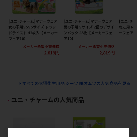
[ユニ･チャーム]マナーウェア
[ユニ･チャーム]マナーウェア
[ユニ･チ
女の子用SSSSサイズ トラッ
男の子用 Sサイズ 2種のデザイ
ねこ用 Mサ
ドテイスト 42枚入【メーカー
ンパック 46枚【メーカーフェ
ーフェア1
フェア10】
ア10】
メ
メーカー希望小売価格
メーカー希望小売価格
2,819円
2,819円
すべての犬猫衛生用品 シーツ 紙オムツの人気商品を見る
ユニ・チャームの人気商品