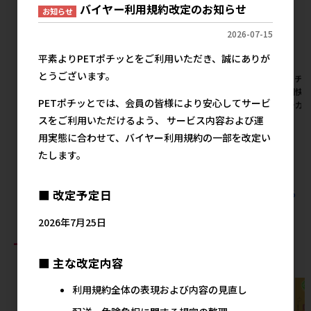
バイヤー利用規約改定のお知らせ
お知らせ
2026-07-15
平素よりPETポチッとをご利用いただき、誠にありが
とうございます。
[ユニ･チャーム]マナーウェア
[ユニ･チャーム]デオトイレ 消
[ユニ･チ
女の子用SSSSサイズ トラッ
臭･抗菌チップ天然木 飛び散ら
長時間快適オ
PETポチッとでは、会員の皆様により安心してサービ
ドテイスト 42枚入【メーカー
ないねこ型チップ 4.0L
【メーカー
フェア10】
スをご利用いただけるよう、 サービス内容および運
メーカー希望小売価格
メ
2,012円
メーカー希望小売価格
用実態に合わせて、バイヤー利用規約の一部を改定い
2,819円
たします。
すべてのユニ・チャームの人気商品を見る
■ 改定予定日
2026年7月25日
おすすめ商品
■ 主な改定内容
利用規約全体の表現および内容の見直し