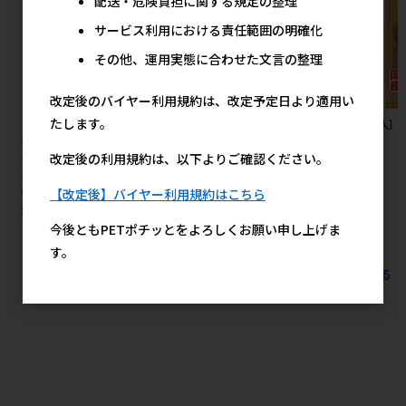
配送・危険負担に関する規定の整理
サービス利用における責任範囲の明確化
その他、運用実態に合わせた文言の整理
改定後のバイヤー利用規約は、改定予定日より適用い
たします。
［ペティオアドメイト(直送)］
［アース・ペット］クリーンケ
［友人］
ペット用リバーシブル電気ヒー
ア えんどう豆の猫砂 緑茶の香
80g
改定後の利用規約は、以下よりご確認ください。
ター ハード M ※メーカー直送
り 6L
※発注単位・最低発注数量(納
1,110円
参考上代
【改定後】バイヤー利用規約はこちら
価合計：税抜５万円以上)にご
注意下さい
今後ともPETポチッとをよろしくお願い申し上げま
5,045円
参考上代
す。
すべてのおすすめ商品を見る