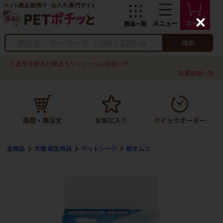
C
l
o
検索
s
e
夏季休業及び発送スケジュールのお知らせ
新着情報一覧
全商品
犬猫 衛生用品
ペットシーツ
紙オムツ