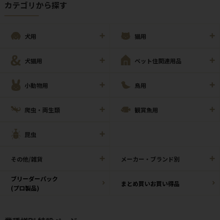
カテゴリから探す
犬用
猫用
犬猫用
ペット住関連用品
小動物用
鳥用
爬虫・両生類
観賞魚用
昆虫
その他/雑貨
メーカー・ブランド別
ブリーダーパック
まとめ買いお買い得品
(プロ製品)