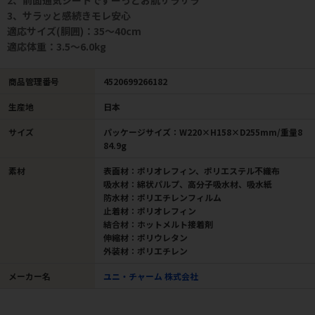
2、前面通気シートでずーっとお肌サラサラ
3、サラッと感続きモレ安心
適応サイズ(胴囲)：35～40cm
適応体重：3.5～6.0kg
商品管理番号
4520699266182
生産地
日本
サイズ
パッケージサイズ：W220×H158×D255mm/重量8
84.9g
素材
表面材：ポリオレフィン、ポリエステル不織布
吸水材：綿状パルプ、高分子吸水材、吸水紙
防水材：ポリエチレンフィルム
止着材：ポリオレフィン
結合材：ホットメルト接着剤
伸縮材：ポリウレタン
外装材：ポリエチレン
メーカー名
ユニ・チャーム 株式会社