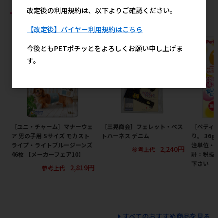
おすすめ商品
改定後の利用規約は、以下よりご確認ください。
【改定後】バイヤー利用規約はこちら
今後ともPETポチッとをよろしくお願い申し上げま
す。
［ユニ・チャーム］マナーウェ
［三晃商会］フェレット・ベス
［ペティオ
ア 男の子用 Sサイズ モカスト
トハーネス デニム
り。 36
ライプ・ライトブルージーンズ
注単位・
2,240円
参考上代
46枚 【メーカーフェア10】
計：税抜
下さい
2,819円
参考上代
すべてのおすすめ商品を見る