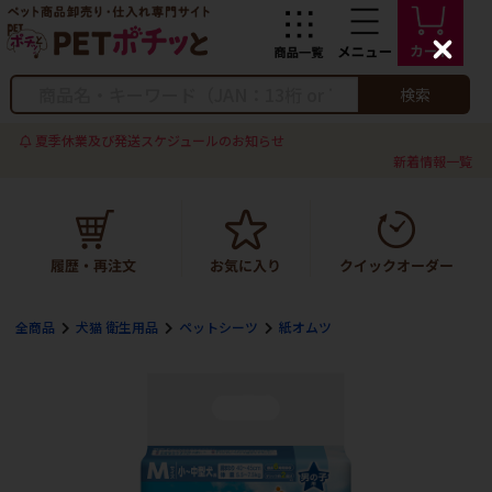
C
l
o
検索
s
e
夏季休業及び発送スケジュールのお知らせ
新着情報一覧
全商品
犬猫 衛生用品
ペットシーツ
紙オムツ