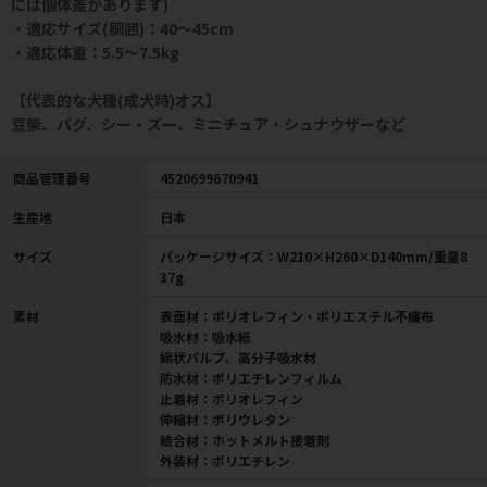
には個体差があります)
・適応サイズ(胴囲)：40～45cm
・適応体重：5.5～7.5kg
【代表的な犬種(成犬時)オス】
豆柴、パグ、シー・ズー、ミニチュア・シュナウザーなど
商品管理番号
4520699670941
生産地
日本
サイズ
パッケージサイズ：W210×H260×D140mm/重量8
37g
素材
表面材：ポリオレフィン・ポリエステル不織布
吸水材：吸水紙
綿状パルプ、高分子吸水材
防水材：ポリエチレンフィルム
止着材：ポリオレフィン
伸縮材：ポリウレタン
結合材：ホットメルト接着剤
外装材：ポリエチレン