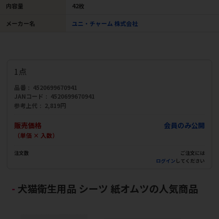
内容量
42枚
メーカー名
ユニ・チャーム 株式会社
1点
品番
4520699670941
JANコード
4520699670941
参考上代
2,819円
販売価格
会員のみ公開
（単価 × 入数）
注文数
ご注文には
ログイン
してください
犬猫衛生用品 シーツ 紙オムツの人気商品