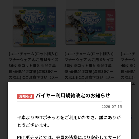
[ユニ･チャーム(ロット購入)]
[ユニ･チャーム(ロット購入)]
[ユニ･チ
マナーウェア ねこ用 Mサイズ
マナーウェア ねこ用 Sサイズ
マナーウェ
36枚 ※ロット購入 ※発注単
38枚 ※ロット購入 ※発注単
40枚 ※
位･最低発注数量(混載30ケー
位･最低発注数量(混載30ケー
位･最低発
ス以上)にご注意下さい【メー
ス以上)にご注意下さい【メー
ス以上)に
カーフェア5】
カーフェア5】
カーフェア
メーカー希望小売価格
メーカー希望小売価格
メ
バイヤー利用規約改定のお知らせ
お知らせ
2,819円
2,819円
2026-07-15
すべての犬猫衛生用品 シーツ 紙オムツの人気商品を見る
平素よりPETポチッとをご利用いただき、誠にありが
とうございます。
ユニ・チャームの人気商品
PETポチッとでは、会員の皆様により安心してサービ