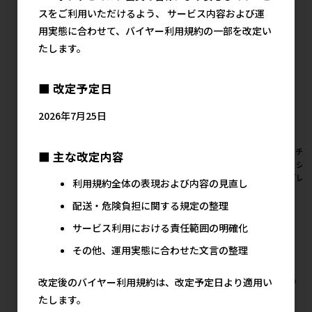
スをご利用いただけるよう、 サービス内容および運
用実態に合わせて、バイヤー利用規約の一部を改定い
たします。
■ 改定予定日
2026年7月25日
[ユニ･チャーム]銀のスプーン
[ユニ･チャーム]デオトイレ ハ
[ユニ･チ
■ 主な改定内容
三ツ星グルメ しみ旨お魚仕立
ーフカバー本体セット ライト
くらくシン
てまぐろ･鶏ささみ味にかつお
ブラウン【メーカーフェア
ークグレ
利用規約全体の表現および内容の見直し
節添え 192g【メーカーフェア
10】
10】
10】
配送・危険負担に関する規定の整理
メーカー希望小売価格
メ
3,660円
メーカー希望小売価格
サービス利用における責任範囲の明確化
500円
その他、運用実態に合わせた文言の整理
すべてのユニ・チャームの人気商品を見る
改定後のバイヤー利用規約は、改定予定日より適用い
たします。