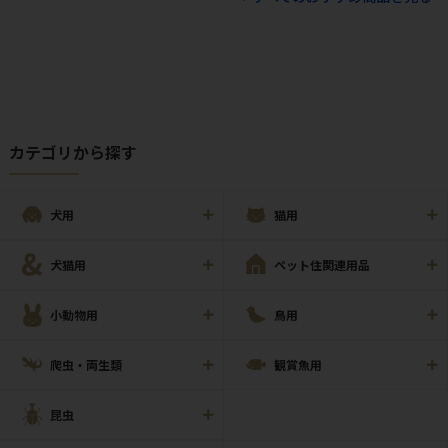
カテゴリから探す
犬用
猫用
犬猫用
ペット住関連用品
小動物用
鳥用
爬虫・両生類
観賞魚用
昆虫