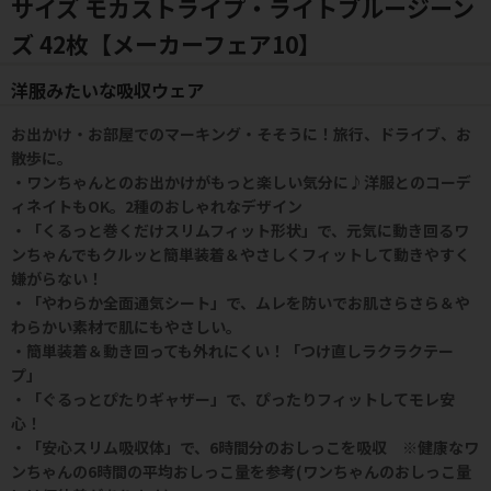
サイズ モカストライプ・ライトブルージーン
ズ 42枚【メーカーフェア10】
洋服みたいな吸収ウェア
お出かけ・お部屋でのマーキング・そそうに！旅行、ドライブ、お
散歩に。
・ワンちゃんとのお出かけがもっと楽しい気分に♪洋服とのコーデ
ィネイトもOK。2種のおしゃれなデザイン
・「くるっと巻くだけスリムフィット形状」で、元気に動き回るワ
ンちゃんでもクルッと簡単装着＆やさしくフィットして動きやすく
嫌がらない！
・「やわらか全面通気シート」で、ムレを防いでお肌さらさら＆や
わらかい素材で肌にもやさしい。
・簡単装着＆動き回っても外れにくい！「つけ直しラクラクテー
プ」
・「ぐるっとぴたりギャザー」で、ぴったりフィットしてモレ安
心！
・「安心スリム吸収体」で、6時間分のおしっこを吸収 ※健康なワ
ンちゃんの6時間の平均おしっこ量を参考(ワンちゃんのおしっこ量