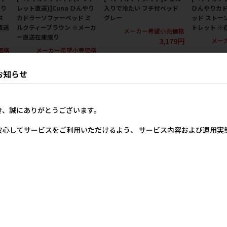
やり
レット直送)]Cuna ひんやり
入りで冷たい フチ付ベッド
ひんやりカ
ス
カドラーソファーベッド ミ
グレー
ッド ストー
直送
ルクティーブラウン ※メーカ
トレット ※
メーカー希望小売価格
ー直送在庫限り
3,179円
メー
価格
メーカー希望小売価格
45円
5,845円
お知らせ
き、誠にありがとうございます。
安心してサービスをご利用いただけるよう、 サービス内容および運用
a
[ペティオアドメイ
[ペットプロジャパ
[ペットプロ
エア
ト]spiccato ドライブベッ
ン]Homey クールシフォン
ン]Homey
ア
ド
スクエアベッド S スモーキー
スクエアベッ
ブルー※在庫限り 【クリア
ジュ※在庫限
メーカー希望小売価格
ランスセール】
スセール】
7,804円
価格
20円
メーカー希望小売価格
メー