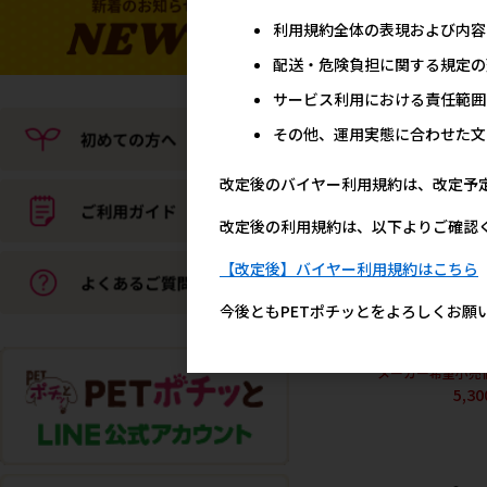
利用規約全体の表現および内容
配送・危険負担に関する規定の
サービス利用における責任範囲
その他、運用実態に合わせた文
改定後のバイヤー利用規約は、改定予
改定後の利用規約は、以下よりご確認
[ペットプロジャパ
【改定後】バイヤー利用規約はこちら
ン]Homey クールシフォ
スクエアベッド M スモー
今後ともPETポチッとをよろしくお願
ーブルー※在庫限り 【ク
ランスセール】
メーカー希望小売
5,3