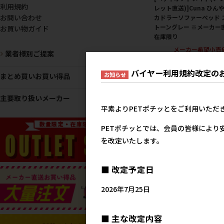
利用規約
レット直送)]Cuna ひん
お問い合わせ
カドラーソファーベッド 
トーングレー ※メーカー
お買い物ガイド
在庫限り
メーカー希望小売
業者様別ご提案
5,8
バイヤー利用規約改定の
お知らせ
まとめ買いお買い得品
主要取り扱いメーカー
平素よりPETポチッとをご利用いただ
PETポチッとでは、会員の皆様により
を改定いたします。
■ 改定予定日
[ペティオアドメイト]Cun
ひんやりボリュームスク
2026年7月25日
ベット ストーングレー ※
ウトレット ※在庫限り
メーカー希望小売
■ 主な改定内容
5,1