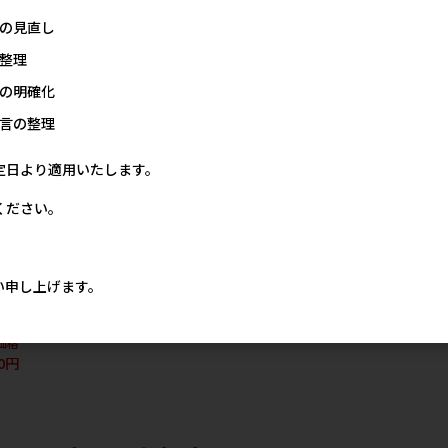
4,000円
の見直し
整理
の明確化
言の整理
定日より適用いたします。
ください。
[小泉ライフテックス]tassu
[ドギーマンハヤシ]クールズ
[ドギーマン
ン
クールジェルマット スイー
しっぽクッション サマーラ
サークルベッ
キ
ツ
イド ひんやりネイビー
ド ひんやり
い申し上げます。
リア
メーカー希望小売価格
メーカー希望小売価格
メー
2,000円
1,467円
価格
00円