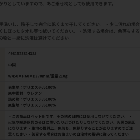
かりとしていますので、あご乗せ枕としても使用できます。
手洗いし、陰干しで完全に乾くまで干してください。 ・少し汚れの場合
くしぼったタオル等で拭いてください。 ・洗濯する場合は、色落ちする
の物と一緒に洗濯は避けてください。
4981528814385
中国
W450×H60×D370mm/重量210g
表生地：ポリエステル100％
底中素材：ウレタン
詰め物：ポリエステル100％
底生地：ポリエステル100％
・この商品はペット用です。その他の目的には使用しないでください。 ・
火気や暖房器具のそばに置いたり近づけたりしないでください。火災の原因
になります ・生地の性質上、色落ち、色移りすることがありますのでご注
意ください ・破棄する場合はお住まいの自治体の指導に従ってください