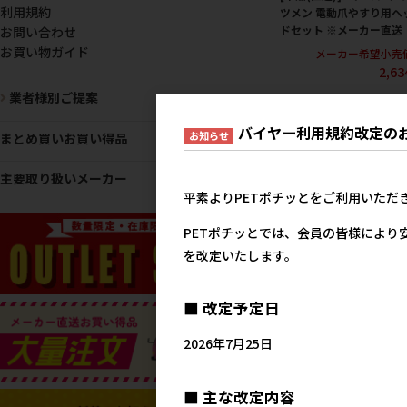
利用規約
ツメン 電動爪やすり用ヘ
ドセット ※メーカー直送
お問い合わせ
お買い物ガイド
メーカー希望小売
2,6
業者様別ご提案
バイヤー利用規約改定の
お知らせ
まとめ買いお買い得品
主要取り扱いメーカー
平素よりPETポチッとをご利用いただ
PETポチッとでは、会員の皆様により
を改定いたします。
[ドリーム産業(直送)]Dee
■ 改定予定日
Stab スリッカープロ M
メーカー希望小売
2026年7月25日
3,9
■ 主な改定内容