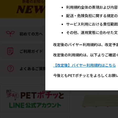
利用規約全体の表現および内容
配送・危険負担に関する規定の
サービス利用における責任範囲
その他、運用実態に合わせた文
[ドリーム産業(直送)]ド
改定後のバイヤー利用規約は、改定予
バス用シャワーリード ワ
ヤータイプ
改定後の利用規約は、以下よりご確認
メーカー希望小売
4,6
【改定後】バイヤー利用規約はこちら
今後ともPETポチッとをよろしくお願