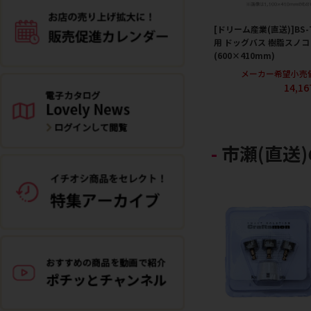
[ドリーム産業(直送)]BS-
用 ドッグバス 樹脂スノコ
(600×410mm)
メーカー希望小売
14,1
市瀬(直送