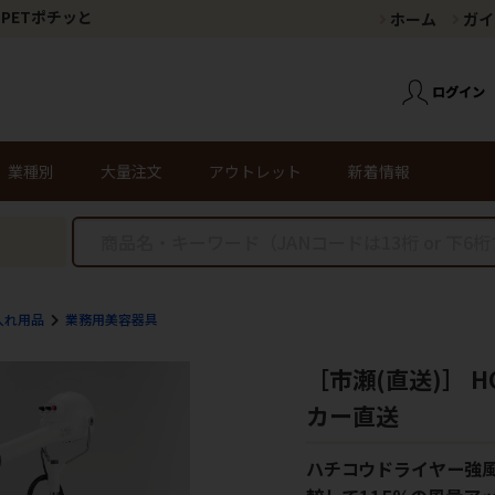
PETポチッと
ホーム
ガイ
業種別
大量注文
アウトレット
新着情報
入れ用品
業務用美容器具
［市瀬(直送)］ 
カー直送
ハチコウドライヤー強