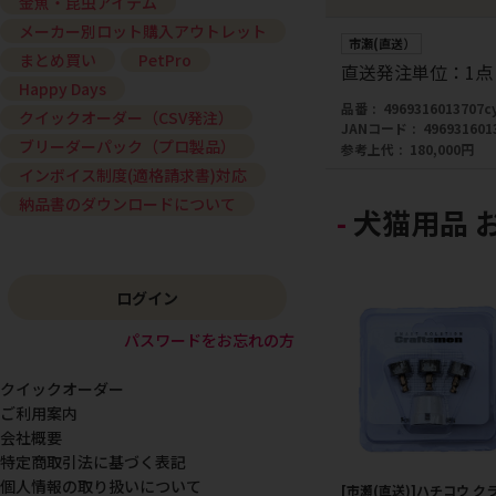
金魚・昆虫アイテム
メーカー別ロット購入アウトレット
市瀬(直送）
まとめ買い
PetPro
直送発注単位：1点
Happy Days
品番
4969316013707c
クイックオーダー（CSV発注）
JANコード
496931601
ブリーダーパック（プロ製品）
参考上代
180,000円
インボイス制度(適格請求書)対応
納品書のダウンロードについて
犬猫用品 
ログイン
パスワードをお忘れの方
クイックオーダー
ご利用案内
会社概要
特定商取引法に基づく表記
個人情報の取り扱いについて
[市瀬(直送)]ハチコウ ク