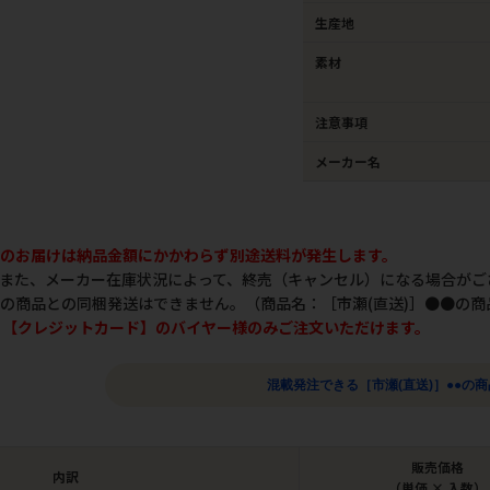
生産地
素材
注意事項
メーカー名
のお届けは納品金額にかかわらず別途送料が発生します。
また、メーカー在庫状況によって、終売（キャンセル）になる場合がご
の商品との同梱発送はできません。（商品名：［市瀬(直送)］●●の商
d】【クレジットカード】のバイヤー様のみご注文いただけます。
混載発注できる［市瀬(直送)］●●の
販売価格
内訳
（単価 × 入数）