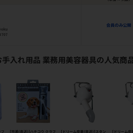
会員のみ公開
yoku
3707
お手入れ用品 業務用美容器具の人気商
ラフ
[市瀬(直送)]ハチコウ クラフ
[ドリーム産業(直送)]スタン
[ドリーム産