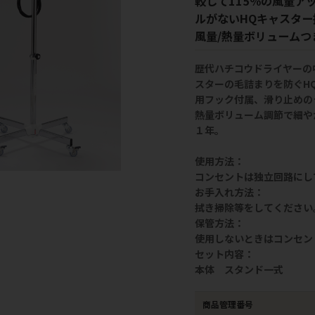
較して115％の風量ア
ルがないHQキャスター
風量/熱量ボリュームつ
歴代ハチコウドライヤーの
スターの毛詰まりを防ぐH
用フック付属、滑り止めの
熱量ボリューム調節で細や
１年。
使用方法：
コンセントは独立回路にし
お手入れ方法：
拭き掃除等をしてください
保管方法：
使用しないときはコンセン
セット内容：
本体 スタンド一式
商品管理番号