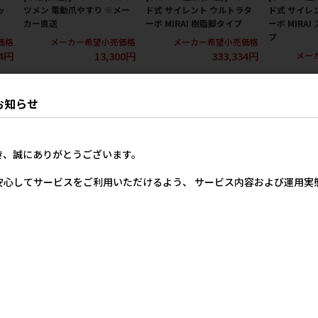
ッ
ツメン 電動爪やすり ※メー
ド式 サイレント ウルトラタ
ド式 サイレ
カー直送
ーボ MIRAI 樹脂脚タイプ
ーボ MIRA
プ
価格
メーカー希望小売価格
メーカー希望小売価格
34円
13,300円
333,334円
メー
お知らせ
き、誠にありがとうございます。
安心してサービスをご利用いただけるよう、 サービス内容および運用
p
[ドリーム産業(直送)]Deep
[スピー]替刃 1mm
[スピー]替刃
Stab スリッカープロ S
メーカー希望小売価格
メー
7,600円
価格
メーカー希望小売価格
00円
3,500円