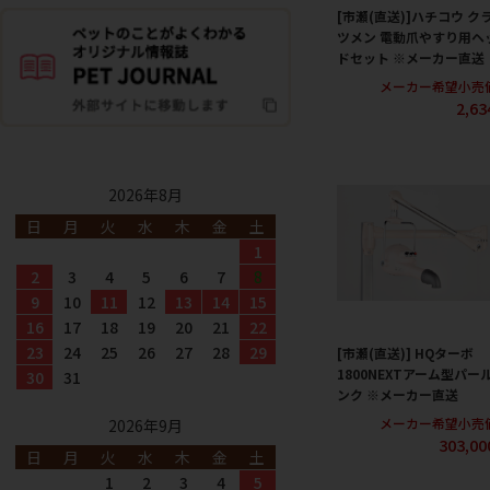
[市瀬(直送)]ハチコウ ク
ツメン 電動爪やすり用ヘ
ドセット ※メーカー直送
メーカー希望小売
2,6
2026年8月
日
月
火
水
木
金
土
1
2
3
4
5
6
7
8
9
10
11
12
13
14
15
16
17
18
19
20
21
22
23
24
25
26
27
28
29
[市瀬(直送)] HQターボ
1800NEXTアーム型パー
30
31
ンク ※メーカー直送
メーカー希望小売
2026年9月
303,0
日
月
火
水
木
金
土
1
2
3
4
5