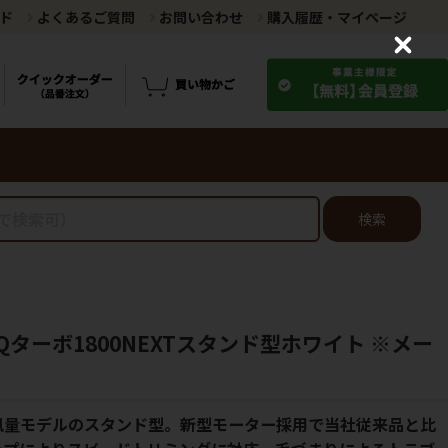
ド
よくあるご質問
お問い合わせ
購入履歴・マイページ
C
l
o
s
e
検索
HQターボ1800NEXTスタンド型ホワイト ※メー
風量モデルのスタンド型。新型モーター採用で当社従来品と比