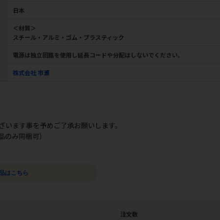
日本
＜材質＞
スチール・アルミ・ゴム・プラスティック
電源は独立回路を使用し延長コードや分配はしないでください。
株式会社 市瀬
ざいます事を予めご了承お願いします。
品のみ同梱可）
商品はこちら
注文数