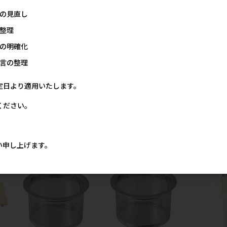
の見直し
整理
の明確化
言の整理
ッグ
[ドリーム産業(直送)]油圧式
[ドリーム産業(直送)]ドッグ
[ドリーム産業
定日より適用いたします。
イ
TU-A(シッティングタイプ)
バス スタイリッシュ ハーベ
1450用 ド
スト800
コ (660×4
ください。
メーカー希望小売価格
ト
263,334円
価格
メーカー希望小売価格
67円
216,667円
メー
い申し上げます。