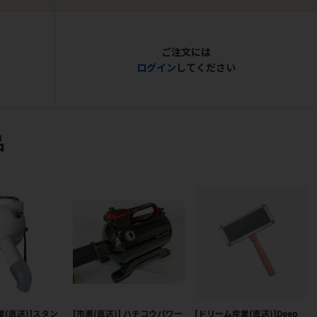
ご注文には
ログイン
してください
品
業(直送)]スタン
[市瀬(直送)] ハチコウパワー
[ドリーム産業(直送)]Deep