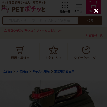
C
l
o
検索
s
e
夏季休業及び発送スケジュールのお知らせ
新着情報一覧
全商品
犬猫用品
お手入れ用品
業務用美容器具