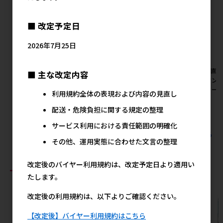
■ 改定予定日
2026年7月25日
[市瀬(直送)]ハチコウ クラフ
[市瀬(直送)]ハチコウ クラフ
[市瀬(直送
■ 主な改定内容
ツメン 電動爪やすり用ヘッド
ツメン 電動爪やすり ※メーカ
ンスタンド
セット ※メーカー直送
ー直送
メーカー
利用規約全体の表現および内容の見直し
メーカー希望小売価格
メーカー希望小売価格
メ
配送・危険負担に関する規定の整理
2,634円
13,300円
サービス利用における責任範囲の明確化
すべての市瀬(直送)の人気商品を見る
その他、運用実態に合わせた文言の整理
改定後のバイヤー利用規約は、改定予定日より適用い
おすすめ商品
たします。
改定後の利用規約は、以下よりご確認ください。
【改定後】バイヤー利用規約はこちら