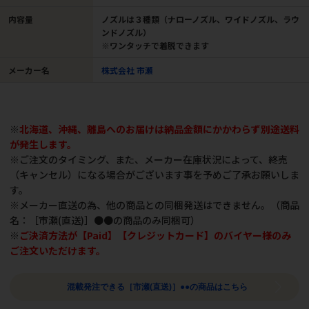
内容量
ノズルは３種類（ナローノズル、ワイドノズル、ラウ
ンドノズル）
※ワンタッチで着脱できます
メーカー名
株式会社 市瀬
※
北海道、沖縄、離島へのお届けは納品金額にかかわらず別途送料
が発生します。
※ご注文のタイミング、また、メーカー在庫状況によって、終売
（キャンセル）になる場合がございます事を予めご了承お願いしま
す。
※メーカー直送の為、他の商品との同梱発送はできません。（商品
名：［市瀬(直送)］●●の商品のみ同梱可）
※
ご決済方法が【Paid】【クレジットカード】のバイヤー様のみ
ご注文いただけます。
混載発注できる［市瀬(直送)］●●の商品はこちら