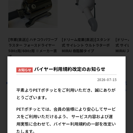
[市瀬(直送)] ハチコウパワーブ
[ドリーム産業(直送)]スタンド
[ドリーム
ラスター フォースドライヤー
式 サイレント ウルトラターボ
式 サイレ
50Hz用/60Hz用 ※メーカー直
MIRAI 樹脂脚タイプ
MIRAI 
送
メーカー希望小売価格
メ
333,334円
メーカー希望小売価格
バイヤー利用規約改定のお知らせ
59,800円
お知らせ
2026-07-15
すべての犬猫用品 お手入れ用品 業務用美容器具の人気商品を見
る
平素よりPETポチッとをご利用いただき、誠にありが
とうございます。
市瀬(直送)の人気商品
PETポチッとでは、会員の皆様により安心してサービ
スをご利用いただけるよう、 サービス内容および運
用実態に合わせて、バイヤー利用規約の一部を改定い
たします。