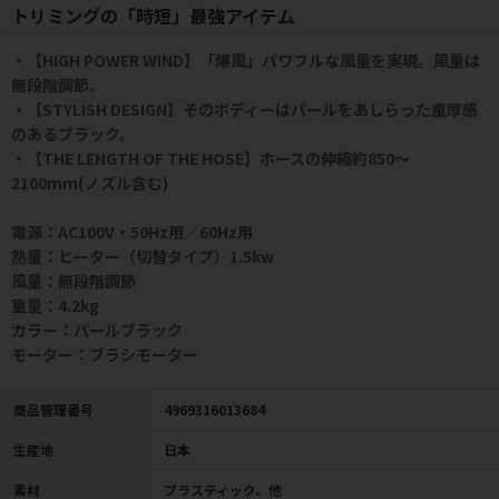
トリミングの「時短」最強アイテム
・【HIGH POWER WIND】「爆風」パワフルな風量を実現。風量は
無段階調節。
・【STYLISH DESIGN】そのボディーはパールをあしらった重厚感
のあるブラック。
・【THE LENGTH OF THE HOSE】ホースの伸縮約850～
2100mm(ノズル含む)
電源：AC100V・50Hz用／60Hz用
熱量：ヒーター（切替タイプ）1.5kw
風量：無段階調節
重量：4.2kg
カラー：パールブラック
モーター：ブラシモーター
商品管理番号
4969316013684
生産地
日本
素材
プラスティック、他