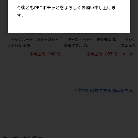
今後ともPETポチッとをよろしくお願い申し上げま
す。
［ペッツルート］カシャカシャ
［アース・ペット］猫砂楽園 森
［ペッツ
じゃれる 金魚
の香ダブル 7L
びょんび
380円
887円
参考上代
参考上代
メーカー
すべてのおすすめ商品を見る