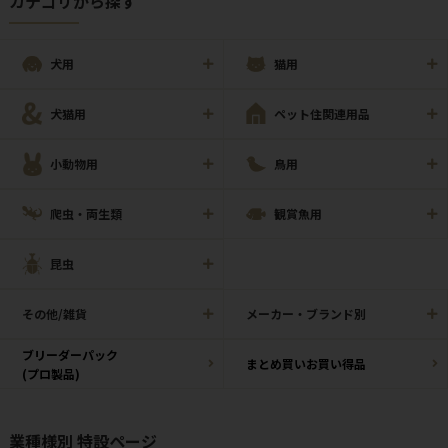
カテゴリから探す
犬用
猫用
犬猫用
ペット住関連用品
小動物用
鳥用
爬虫・両生類
観賞魚用
昆虫
その他/雑貨
メーカー・ブランド別
ブリーダーパック
まとめ買いお買い得品
(プロ製品)
業種様別 特設ページ