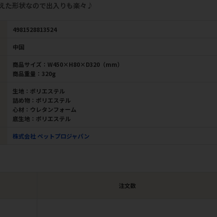
えた形状なので出入りも楽々♪
4981528813524
中国
商品サイズ：W450×H80×D320（mm）
商品重量：320g
生地：ポリエステル
詰め物：ポリエステル
心材：ウレタンフォーム
底生地：ポリエステル
株式会社 ペットプロジャパン
注文数