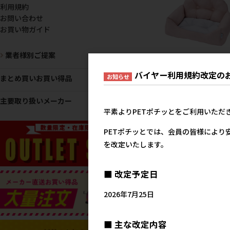
利用規約
お問い合わせ
お買い物ガイド
業者様別ご提案
[ペティオアドメイト(ア
バイヤー利用規約改定の
お知らせ
まとめ買いお買い得品
レット直送)]Cuna ひん
カドラーソファーベッド 
主要取り扱いメーカー
ルクティーブラウン ※メ
平素よりPETポチッとをご利用いただ
ー直送在庫限り
メーカー希望小売
PETポチッとでは、会員の皆様により
5,8
を改定いたします。
■ 改定予定日
2026年7月25日
■ 主な改定内容