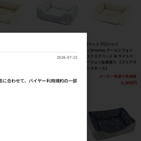
ジャパ
[ペットプロジャパ
[ペットプロジャパ
 クールシフォン
ン]Homey クールシフォン
ン]Homey クールシフォン
ド S ライトベー
スクエアベッド M スモーキ
スクエアベッド M ライトベ
2026-07-15
り 【クリアラン
ーブルー※在庫限り 【クリア
ージュ※在庫限り 【クリアラ
ランスセール】
ンスセール】
カー希望小売価格
メーカー希望小売価格
メーカー希望小売価格
実態に合わせて、バイヤー利用規約の一部
4,000円
5,300円
5,300円