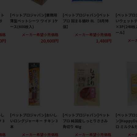
ット
[ペットプロジャパン]業務用
[ペットプロジャパン]ペット
[ペットプロ
砂
薄型ペットシーツ ワイド 1ケ
プロ 固まる猫砂 8L 【8月特
いウェットテ
ース(600枚入)
価】
×3P(240
ール】
価格
メーカー希望小売価格
メーカー希望小売価格
20円
20,600円
1,480円
メー
いし
[ペットプロジャパン]おいし
[ペットプロジャパン]ペット
[ペットプロ
 3
いロングジャーキー チキン 3
プロ 純国産しっとりささみ
ン]Happy
本
角切り 40g
ロ ミルク&カ
価格
メーカー希望小売価格
メーカー希望小売価格
メー