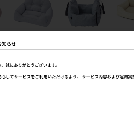
ウト
[ペティオアドメイト(アウト
[ペティオアドメイ
[ペットプロ
お知らせ
やり
レット直送)]Cuna ひんやり
ト]spiccato ドライブベッ
ン]Homey
ミ
カドラーソファーベッド ス
ド
スクエアベッ
ーカ
トーングレー ※メーカー直送
ジュ※在庫限
メーカー希望小売価格
き、誠にありがとうございます。
在庫限り
スセール】
7,804円
価格
メーカー希望小売価格
メー
安心してサービスをご利用いただけるよう、 サービス内容および運用
45円
5,845円