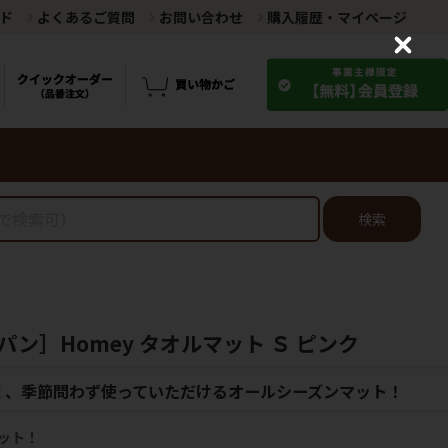
ド
よくあるご質問
お問い合わせ
購入履歴・マイページ
C
l
o
s
e
検索
ン］Homey タオルマット Ｓ ピンク
く、季節問わず使っていただけるオールシーズンマット！
ット！