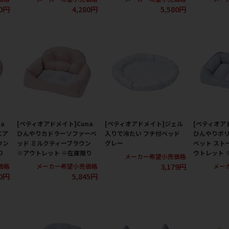
80円
4,280円
5,580円
a
[ペティオアドメイト]Cuna
[ペティオアドメイト]ジェル
[ペティオアド
エア
ひんやりカドラーソファーベ
入りで冷たい フチ付ベッド
ひんやりボ
ウン
ッド ミルクティーブラウン
グレー
ベット スト
り
※アウトレット ※在庫限り
ウトレット 
メーカー希望小売価格
3,179円
価格
メーカー希望小売価格
メー
20円
5,845円