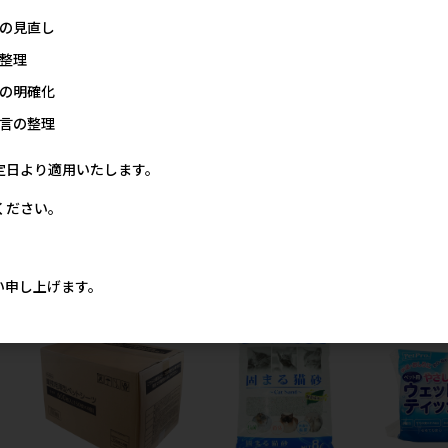
の見直し
[ペットプロジャパ
[小泉ライフテックス]tassu
[ドギーマン
エ
ン]Homey クールシフォン
クールジェルマット スイー
サークルベッ
整理
庫限
スクエアベッド S スモーキー
ツ
ド ひんやり
の明確化
】
ブルー※在庫限り 【クリア
メーカー希望小売価格
メー
ランスセール】
2,000円
価格
言の整理
00円
メーカー希望小売価格
4,000円
定日より適用いたします。
ください。
ロジャパンの人気商品
い申し上げます。