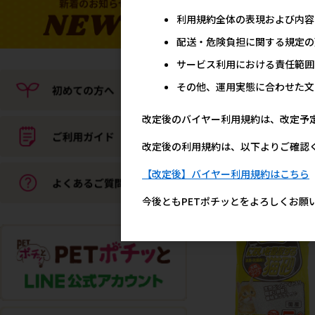
利用規約全体の表現および内容
[ペットプロジャパ
ン]Homey おひるねスク
配送・危険負担に関する規定の
アベッド S ネイビー※在
サービス利用における責任範囲
り 【クリアランスセール
メーカー希望小売
その他、運用実態に合わせた文
3,6
改定後のバイヤー利用規約は、改定予
改定後の利用規約は、以下よりご確認
ペットプ
【改定後】バイヤー利用規約はこちら
今後ともPETポチッとをよろしくお願