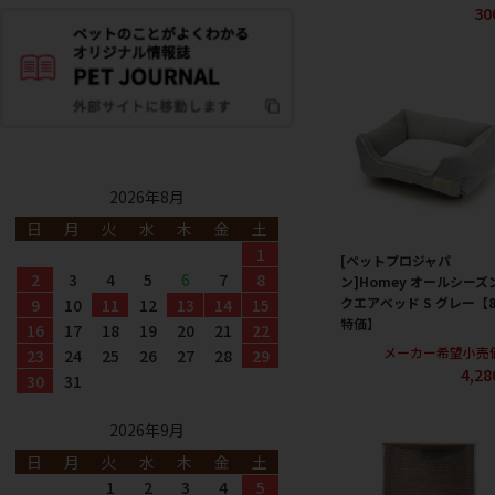
30
2026年8月
日
月
火
水
木
金
土
1
[ペットプロジャパ
2
3
4
5
6
7
8
ン]Homey オールシーズ
クエアベッド S グレー【
9
10
11
12
13
14
15
特価】
16
17
18
19
20
21
22
メーカー希望小売
23
24
25
26
27
28
29
4,2
30
31
2026年9月
日
月
火
水
木
金
土
1
2
3
4
5