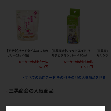
[アラタ]バードタイムめじろの
[三晃商会]リキッドエイド マ
[三晃商会
ゼリー23g×6個
ルチビタミン バード 60ml
カルシウムi
メーカー希望小売価格
メーカー希望小売価格
メ
679円
1,600円
すべての鳥用フード その他 その他の人気商品を見る
三晃商会の人気商品