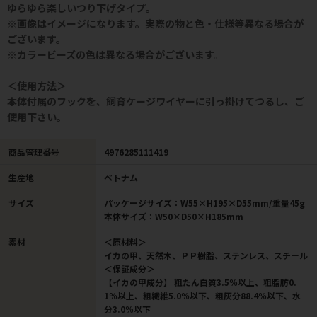
ゆらゆら楽しいつり下げタイプ。
※画像はイメージになります。実際の物と色・仕様等異なる場合が
ございます。
※カラービーズの色は異なる場合がございます。
＜使用方法＞
本体付属のフックを、飼育ケージワイヤーに引っ掛けてつるし、ご
使用下さい。
商品管理番号
4976285111419
生産地
ベトナム
サイズ
パッケージサイズ：W55×H195×D55mm/重量45g
本体サイズ：W50×D50×H185mm
素材
＜原材料＞
イカの甲、天然木、ＰＰ樹脂、ステンレス、スチール
＜保証成分＞
【イカの甲成分】 粗たん白質3.5％以上、粗脂肪0.
1％以上、粗繊維5.0％以下、粗灰分88.4％以下、水
分3.0％以下