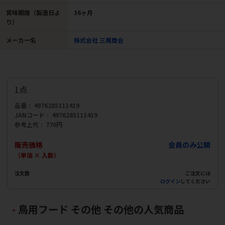
賞味期限（製造日よ
36ヶ月
り）
メーカー名
株式会社 三晃商会
1点
品番
4976285111419
JANコード
4976285111419
参考上代
770円
販売価格
会員のみ公開
（単価 × 入数）
注文数
ご注文には
ログイン
してください
鳥用フード その他 その他の人気商品