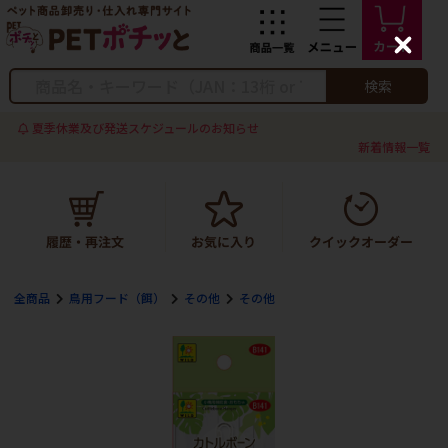
C
l
o
検索
s
e
夏季休業及び発送スケジュールのお知らせ
新着情報一覧
全商品
鳥用フード（餌）
その他
その他