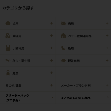
カテゴリから探す
犬用
猫用
犬猫用
ペット住関連用品
小動物用
鳥用
爬虫・両生類
観賞魚用
昆虫
その他/雑貨
メーカー・ブランド別
ブリーダーパック
まとめ買いお買い得品
(プロ製品)