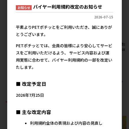
バイヤー利用規約改定のお知らせ
お知らせ
2026-07-15
平素よりPETポチッとをご利用いただき、誠にありが
とうございます。
[三晃商会]ラビット･ヘアボー
[三晃商会]フクロモモンガフー
[三晃商会
PETポチッとでは、会員の皆様により安心してサービ
ルリリーフ 50g
ド 300g
徳用 100g
スをご利用いただけるよう、 サービス内容および運
メーカー希望小売価格
メーカー希望小売価格
メ
用実態に合わせて、バイヤー利用規約の一部を改定い
1,750円
1,170円
たします。
すべての三晃商会の人気商品を見る
■ 改定予定日
2026年7月25日
おすすめ商品
■ 主な改定内容
利用規約全体の表現および内容の見直し