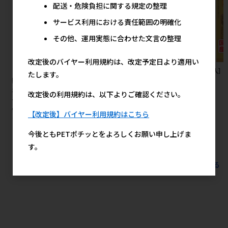
配送・危険負担に関する規定の整理
サービス利用における責任範囲の明確化
その他、運用実態に合わせた文言の整理
改定後のバイヤー利用規約は、改定予定日より適用い
［ジェックス(直送：小動物・
［ペットプロジャパン(直送)］
［友人］
たします。
観賞魚)］メダカ元気 プロバイ
やさしいウェットテイッシュ80
80g
オフードクリア 130g ※メーカ
枚入×3P（240枚入） ※メー
改定後の利用規約は、以下よりご確認ください。
ー直送となります。※発注単
カー直送（本州のみ） ※発注
位・最低ご購入金額にご注意下
単位・最低発注数量(混載10ケ
【改定後】バイヤー利用規約はこちら
さい
ース以上)にご注意下さい 【値
上げ前セール】
590円
今後ともPETポチッとをよろしくお願い申し上げま
参考上代
600円
参考上代
す。
すべてのおすすめ商品を見る