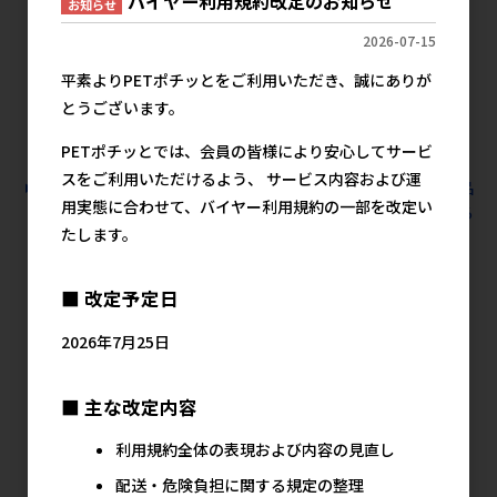
バイヤー利用規約改定のお知らせ
お知らせ
メーカー希望小売価格
メーカー希望小売価格
メ
500円
500円
2026-07-15
平素よりPETポチッとをご利用いただき、誠にありが
とうございます。
PETポチッとでは、会員の皆様により安心してサービ
スをご利用いただけるよう、 サービス内容および運
すべての犬猫用品 お手入れ用品 ウエットティッシュの人気商品
用実態に合わせて、バイヤー利用規約の一部を改定い
を見る
たします。
ペットプロジャパン(直送)の人気商品
■ 改定予定日
2026年7月25日
■ 主な改定内容
利用規約全体の表現および内容の見直し
配送・危険負担に関する規定の整理