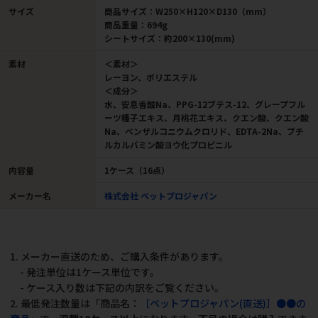
サイズ
商品サイズ：W250×H120×D130（mm）
商品重量：694g
シートサイズ：約200×130(mm)
素材
＜素材＞
レーヨン、ポリエステル
＜成分＞
水、安息香酸Na、PPG-12ブテス-12、グレープフル
ーツ種子エキス、月桃花エキス、クエン酸、クエン酸
Na、ベンザルコニウムクロリド、EDTA-2Na、ブチ
ルカルバミン酸ヨウ化プロピニル
内容量
1ケース（16点）
メーカー名
株式会社 ペットプロジャパン
1. メーカー直送のため、ご購入条件があります。
- 発注単位は1ケース単位です。
- ケース入り数は下記の内訳をご覧ください。
2. 最低発注数量は「商品名：
［ペットプロジャパン(直送)］●●の