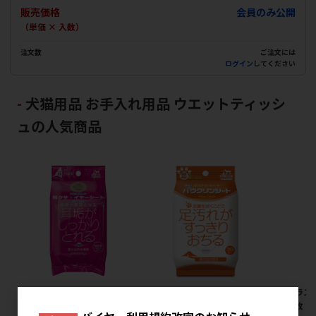
販売価格
会員のみ公開
（単価 × 入数）
注文数
ご注文には
ログイン
してください
犬猫用品 お手入れ用品 ウエットティッシ
ュの人気商品
[トーラス]耳クサ･イヤー シー
[トーラス]パウクリンシート
[トーラス
ト 30枚 【8月特価】
30枚 【8月特価】
ト 30枚 