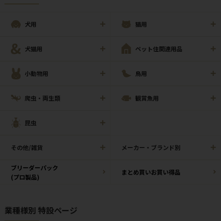
犬用
猫用
犬猫用
ペット住関連用品
小動物用
鳥用
爬虫・両生類
観賞魚用
昆虫
その他/雑貨
メーカー・ブランド別
ブリーダーパック
まとめ買いお買い得品
(プロ製品)
業種様別 特設ページ