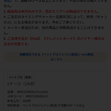
商品
」で、
混載10ケース以上
になります。不足の場合は購入できま
せん。
3.
納品先は本州のみです。他のエリアへの納品はできません。
4. ご注文のタイミングやメーカー在庫状況によって、終売（キャン
セル）になる場合があります。予めご了承ください。
5. メーカー直送のため、他の商品と同梱発送することはできませ
ん。
6.
ご決済方法が【Paid】【クレジットカード】のバイヤー様のみ
注文が可能です。
混載発注できる［ペットプロジャパン(直送)］●●の商品
はこちら
ペットプロ（直送）
1ケース（16点）
品番
4981528626131cyoku
JANコード
4981528626131
参考上代
680円
特記事項
ペットプロジャパン(直送)で混載10ケース以上