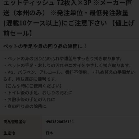
ェットティッシュ 72枚入×3P ※メーカー直
送（本州のみ） ※発注単位・最低発注数量
(混載10ケース以上)にご注意下さい 【値上げ
前セール】
ペットの手足や身の回り品の除菌に！
・ペットの身の回り品の汚れや雑菌をすっきり拭き取ります。
・ペットの手足・おしりの汚れやニオイをやさしく拭き取ります。
・PG、パラベン、アルコール、香料不使用。・詰め替えの手間がい
らず、持ち運びに便利です。
【こんな時にご使用ください】
・トイレ後の手足、おしりの汚れに
・お散歩後の手足の汚れに
・身の回り品の除菌に
商品管理番号
4981528626131
生産地
日本