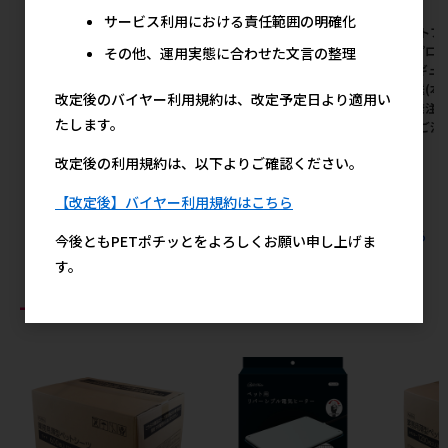
サービス利用における責任範囲の明確化
[ペットプロジャパン(直送)]ペ
[ペットプロジャパン(直送)]ペ
[ペットプ
ットプロ ブルーの紙砂 6L ※
ットプロ においを吸収する猫
ットプロ 
その他、運用実態に合わせた文言の整理
メーカー直送(本州のみ) ※発
砂 5L ※メーカー直送(本州の
ツ レギュラ
注単位･最低発注数量(混載10
み) ※発注単位･最低発注数量
ー直送(本
改定後のバイヤー利用規約は、改定予定日より適用い
ケース以上)にご注意下さい
(混載10ケース以上)にご注意
最低発注数
たします。
【8月特価】
下さい【8月特価】
上)にご注
価】
メーカー希望小売価格
メーカー希望小売価格
改定後の利用規約は、以下よりご確認ください。
1,100円
1,020円
メ
【改定後】バイヤー利用規約はこちら
すべてのペットプロジャパン(直送)の人気商品を見る
今後ともPETポチッとをよろしくお願い申し上げま
す。
おすすめ商品