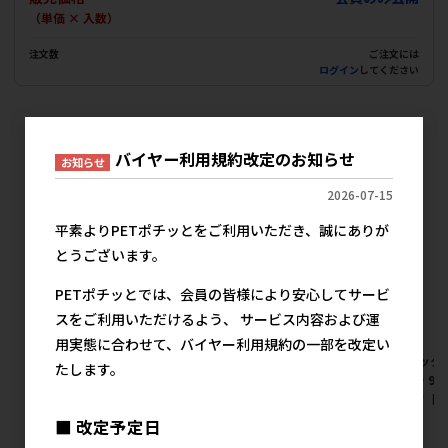
（単価 × 入数）
注文数
ご注文には
ログイン
してください
犬猫用品 食器 給水器の人気商品
バイヤー利用規約改定のお知らせ
お知らせ
2026-07-15
平素よりPETポチッとをご利用いただき、誠にありが
とうございます。
PETポチッとでは、会員の皆様により安心してサービ
スをご利用いただけるよう、 サービス内容および運
用実態に合わせて、バイヤー利用規約の一部を改定い
[ジェックス]ピュアクリスタル
[ジェックス]ピュアクリスタル
[ジェック
たします。
ハロー 950ml 猫用 ミントグリ
ハロー 950ml 犬用 ライラック
ハロー 95
ーン【イチオシ】
ブルー【イチオシ】
ミルク【
■ 改定予定日
メーカー希望小売価格
メーカー希望小売価格
メ
3,980円
3,980円