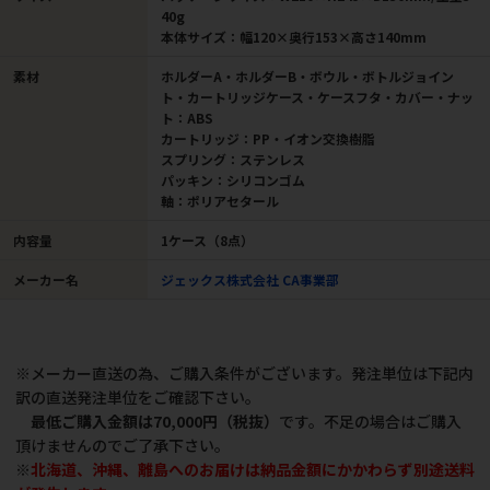
40g
本体サイズ：幅120×奥行153×高さ140mm
素材
ホルダーA・ホルダーB・ボウル・ボトルジョイン
ト・カートリッジケース・ケースフタ・カバー・ナッ
ト：ABS
カートリッジ：PP・イオン交換樹脂
スプリング：ステンレス
パッキン：シリコンゴム
軸：ポリアセタール
内容量
1ケース（8点）
メーカー名
ジェックス株式会社 CA事業部
※メーカー直送の為、ご購入条件がございます。発注単位は下記内
訳の直送発注単位をご確認下さい。
最低ご購入金額は70,000円（税抜）
です。不足の場合はご購入
頂けませんのでご了承下さい。
※
北海道、沖縄、離島へのお届けは納品金額にかかわらず別途送料