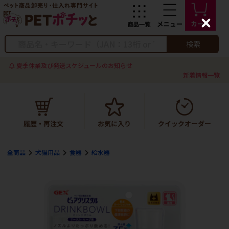
C
l
o
検索
s
e
夏季休業及び発送スケジュールのお知らせ
新着情報一覧
全商品
犬猫用品
食器
給水器