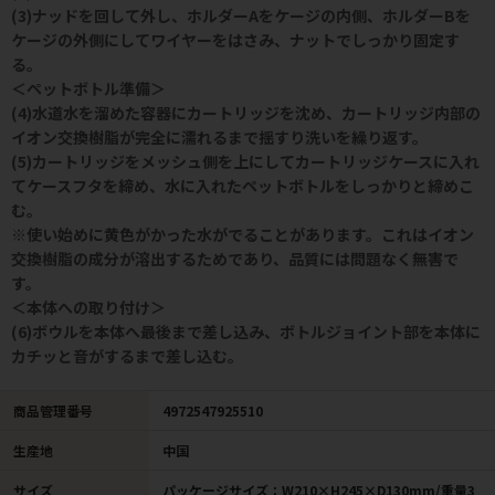
(3)ナッドを回して外し、ホルダーAをケージの内側、ホルダーBを
ケージの外側にしてワイヤーをはさみ、ナットでしっかり固定す
る。
＜ペットボトル準備＞
(4)水道水を溜めた容器にカートリッジを沈め、カートリッジ内部の
イオン交換樹脂が完全に濡れるまで揺すり洗いを繰り返す。
(5)カートリッジをメッシュ側を上にしてカートリッジケースに入れ
てケースフタを締め、水に入れたペットボトルをしっかりと締めこ
む。
※使い始めに黄色がかった水がでることがあります。これはイオン
交換樹脂の成分が溶出するためであり、品質には問題なく無害で
す。
＜本体への取り付け＞
(6)ボウルを本体へ最後まで差し込み、ボトルジョイント部を本体に
カチッと音がするまで差し込む。
商品管理番号
4972547925510
生産地
中国
サイズ
パッケージサイズ：W210×H245×D130mm/重量3