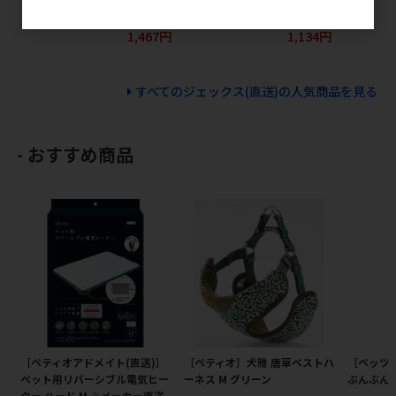
メーカー希望小売価格
メーカー希望小売価格
メ
1,467円
1,134円
すべてのジェックス(直送)の人気商品を見る
おすすめ商品
［ペティオアドメイト(直送)］
［ペティオ］犬雅 唐草ベストハ
［ペッツ
ペット用リバーシブル電気ヒー
ーネス M グリーン
ぶんぶん 
ター ハード M ※メーカー直送