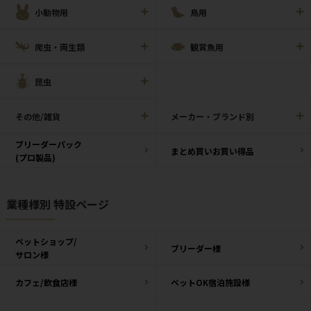
小動物用
鳥用
爬虫・両生類
観賞魚用
昆虫
その他/雑貨
メーカー・ブランド別
ブリーダーパック
まとめ買いお買い得品
(プロ製品)
業種様別 特設ページ
ペットショップ/
ブリーダー様
サロン様
カフェ/飲食店様
ペットOK宿泊施設様