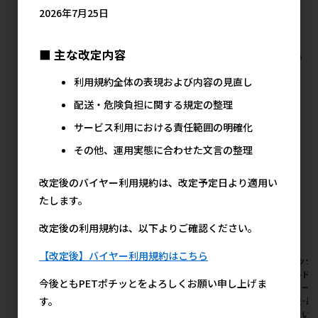
2026年7月25日
■ 主な改定内容
すべての犬猫用品 食器 給水器の人気商品を見る
利用規約全体の表現および内容の見直し
ジェックス(直送)の人気商品
配送・危険負担に関する規定の整理
サービス利用における責任範囲の明確化
その他、運用実態に合わせた文言の整理
改定後のバイヤー利用規約は、改定予定日より適用い
たします。
改定後の利用規約は、以下よりご確認ください。
【改定後】バイヤー利用規約はこちら
[ジェックス(直送)]ピュアクリ
[ジェックス(直送)]ピュアクリ
[ジェック
スタル ドリンクディッシュD
スタル ボトルにPON 軟水 3ヶ
スタルドリ
今後ともPETポチッとをよろしくお願い申し上げま
※メーカー直送となります｡※
月 ※メーカー直送となります｡
メーカー直
す。
発注単位･最低ご購入金額にご
※発注単位･最低ご購入金額に
注単位･最
注意下さい【8月特価】
ご注意下さい【8月特価】
意下さい【