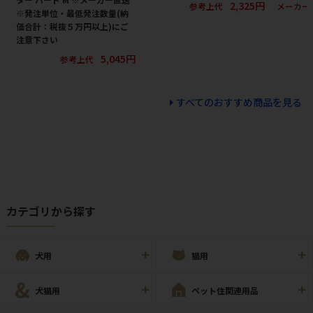
2,325円
参考上代
メーカー
※発注単位・最低発注数量(納
価合計：税抜５万円以上)にご
注意下さい
5,045円
参考上代
すべてのおすすめ商品を見る
カテゴリから探す
犬用
猫用
犬猫用
ペット住関連用品