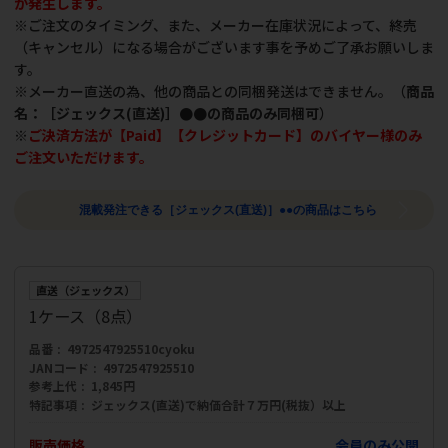
が発生します。
※ご注文のタイミング、また、メーカー在庫状況によって、終売
（キャンセル）になる場合がございます事を予めご了承お願いしま
す。
※メーカー直送の為、他の商品との同梱発送はできません。（
商品
名：［ジェックス(直送)］●●の商品のみ同梱可
）
※
ご決済方法が【Paid】【クレジットカード】のバイヤー様のみ
ご注文いただけます。
混載発注できる［ジェックス(直送)］●●の商品はこちら
直送（ジェックス）
1ケース（8点）
品番
4972547925510cyoku
JANコード
4972547925510
参考上代
1,845円
特記事項
ジェックス(直送)で納価合計７万円(税抜）以上
販売価格
会員のみ公開