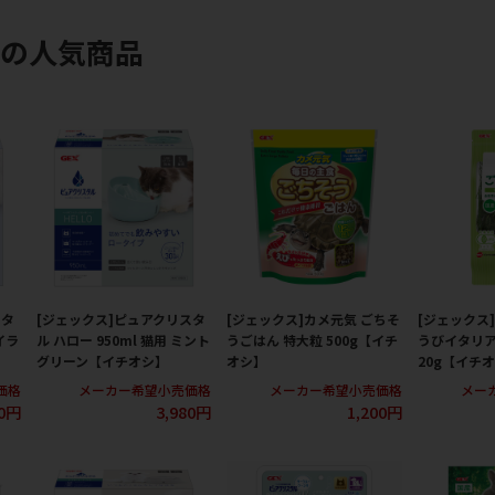
スの人気商品
スタ
[ジェックス]ピュアクリスタ
[ジェックス]カメ元気 ごちそ
[ジェックス
イラ
ル ハロー 950ml 猫用 ミント
うごはん 特大粒 500g【イチ
うびイタリ
グリーン【イチオシ】
オシ】
20g【イチ
価格
メーカー希望小売価格
メーカー希望小売価格
メー
80円
3,980円
1,200円