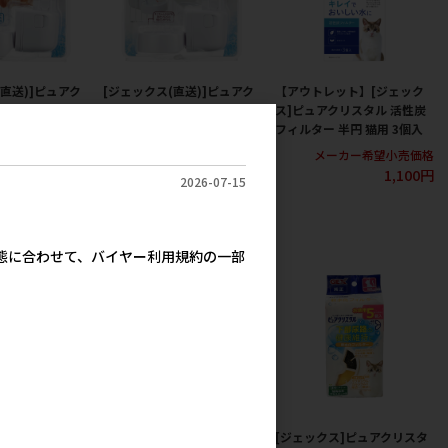
(直送)]ピュアク
[ジェックス(直送)]ピュアク
【アウトレット】[ジェック
リンクボウル犬用
リスタルドリンクボウル猫用
ス]ピュアクリスタル 活性炭
送となります｡
※メーカー直送となります｡
フィルター 半円 猫用 3個入
最低ご購入金額
※発注単位･最低ご購入金額
メーカー希望小売価格
い【8月特価】
にご注意下さい【8月特価】
1,100円
2026-07-15
カー希望小売価格
メーカー希望小売価格
1,845円
1,845円
実態に合わせて、バイヤー利用規約の一部
]ピュアクリスタ
[ジェックス]ピュアクリスタ
[ジェックス]ピュアクリスタ