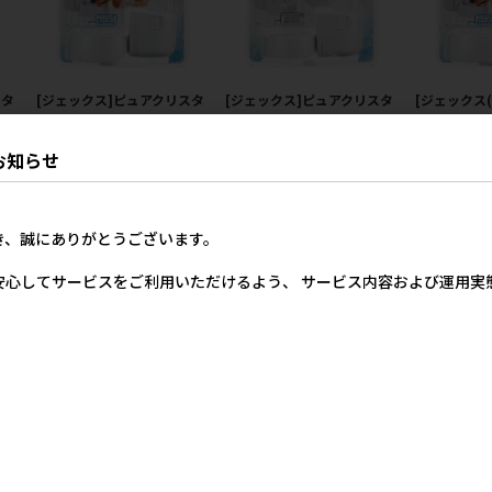
スタ
[ジェックス]ピュアクリスタ
[ジェックス]ピュアクリスタ
[ジェックス
こや
ル ドリンクボウル 犬用【8月
ル ドリンクボウル 猫用【8月
リスタルド
】
特価】
特価】
※メーカー直
お知らせ
※発注単位･
価格
メーカー希望小売価格
メーカー希望小売価格
にご注意下さ
50円
1,845円
1,845円
メー
き、誠にありがとうございます。
安心してサービスをご利用いただけるよう、 サービス内容および運用
[リッチェルアウトレット(直
[リッチェルアウトレット(直
[ジェックス