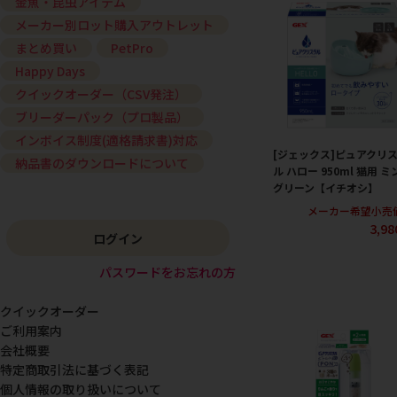
金魚・昆虫アイテム
メーカー別ロット購入アウトレット
まとめ買い
PetPro
Happy Days
クイックオーダー（CSV発注）
ブリーダーパック（プロ製品）
インボイス制度(適格請求書)対応
[ジェックス]ピュアクリ
納品書のダウンロードについて
ル ハロー 950ml 猫用 ミ
グリーン【イチオシ】
メーカー希望小売
3,9
ログイン
パスワードをお忘れの方
クイックオーダー
ご利用案内
会社概要
特定商取引法に基づく表記
個人情報の取り扱いについて