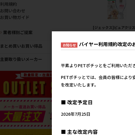
利用規約
お問い合わせ
お買い物ガイド
[ジェックス]ピュアクリ
業者様別ご提案
ル ボトルにPON お口す
か 1ヶ月 2個入【8月特価
バイヤー利用規約改定の
お知らせ
まとめ買いお買い得品
メーカー希望小売
1,3
主要取り扱いメーカー
平素よりPETポチッとをご利用いただ
PETポチッとでは、会員の皆様により
を改定いたします。
■ 改定予定日
2026年7月25日
■ 主な改定内容
【アウトレット】[マルカ