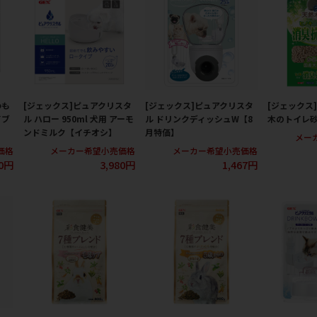
わも
[ジェックス]ピュアクリスタ
[ジェックス]ピュアクリスタ
[ジェックス
イブ
ル ハロー 950ml 犬用 アーモ
ル ドリンクディッシュW【8
木のトイレ砂
ンドミルク【イチオシ】
月特価】
メー
価格
メーカー希望小売価格
メーカー希望小売価格
0円
3,980円
1,467円