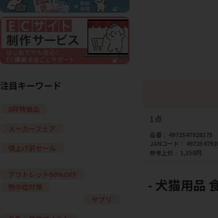
注目キーワード
8月特価品
1点
メーカーフェア
品番
4972547928375
JANコード
497254792
値上げ前セール
参考上代
1,350円
アウトレット60%OFF
犬猫用品 
熱中症対策
サプリ