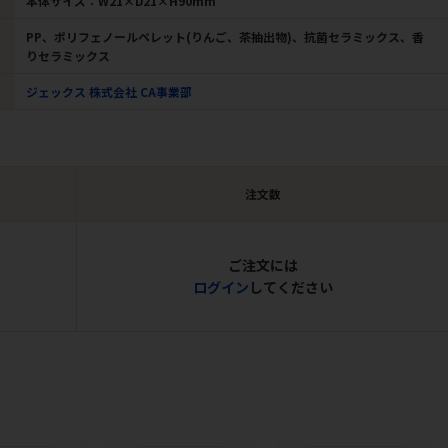
本体サイズ：W21×D21×H90mm
PP、ポリフェノールペレット(りんご、茶抽出物)、抗菌セラミックス、香
りセラミックス
ジェックス 株式会社 CA事業部
注文数
ご注文には
ログイン
してください