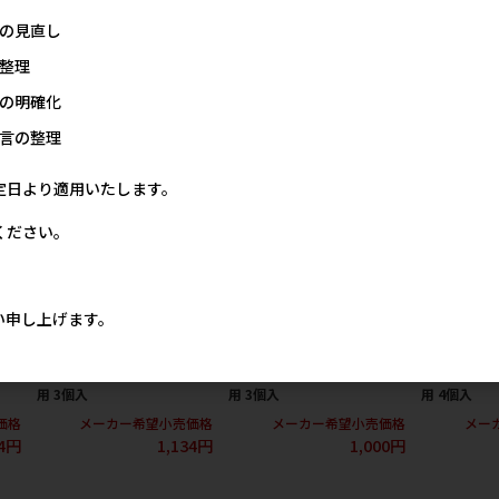
 水素
送)]ペットニア フレスコ ミ
送)]ペットニア フレスコ ミ
ル 活性炭フ
の見直し
ンテ
ニ ミニ用交換フィルターセ
ニ プラス/ 1ケース(4点)
用 2個入
ット 2枚入/ 1ケース(20点)
メーカー希望小売価格
メー
整理
12,224円
価格
メーカー希望小売価格
の明確化
80円
2,500円
言の整理
定日より適用いたします。
ください。
い申し上げます。
スタ
[ジェックス]ピュアクリスタ
[ジェックス]ピュアクリスタ
[ジェックス
 猫
ル 軟水化フィルター 半円 犬
ル 活性炭フィルター 半円 猫
ル 軟水化フ
用 3個入
用 3個入
用 4個入
価格
メーカー希望小売価格
メーカー希望小売価格
メー
34円
1,134円
1,000円