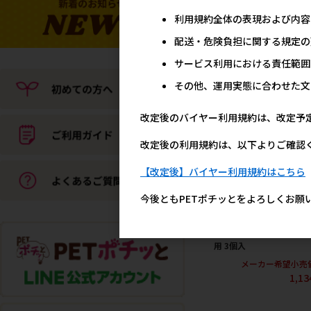
ン]THE･PERFECT ONE
利用規約全体の表現および内容
サーバーどこでもファウ
ン犬用
配送・危険負担に関する規定の
メーカー希望小売
サービス利用における責任範囲
1,3
その他、運用実態に合わせた文
改定後のバイヤー利用規約は、改定予
改定後の利用規約は、以下よりご確認
【改定後】バイヤー利用規約はこちら
今後ともPETポチッとをよろしくお願
[ジェックス]ピュアクリ
ル 軟水化フィルター 半円
用 3個入
メーカー希望小売
1,1