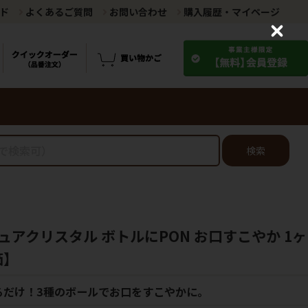
ド
よくあるご質問
お問い合わせ
購入履歴・マイページ
C
l
o
s
e
検索
アクリスタル ボトルにPON お口すこやか 1ヶ
価】
るだけ！3種のボールでお口をすこやかに。