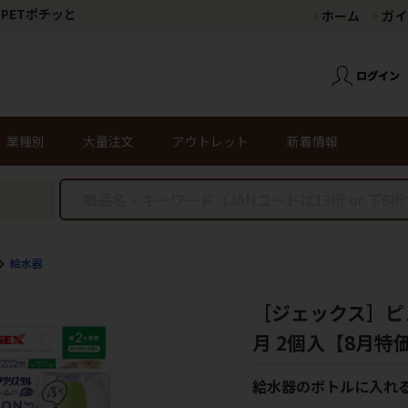
PETポチッと
ホーム
ガイ
業種別
大量注文
アウトレット
新着情報
給水器
［ジェックス］ピュ
月 2個入【8月特
給水器のボトルに入れ