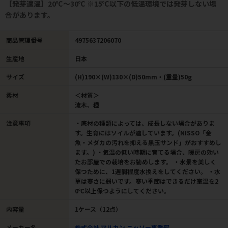
【発芽適温】20℃～30℃ ※15℃以下の低温環境では発芽しない場
合があります。
商品管理番号
4975637206070
生産地
日本
サイズ
(H)190×(W)130×(D)50mm・(重量)50g
素材
＜材質＞
流木、種
注意事項
・底材の種類によっては、成長しない場合がありま
す。生育にはソイルが適しています。(NISSO「金
魚・メダカの汚れを抑える黒玉サンド」がおすすめし
ます。) ・気温の低い時期に育てる場合、暖房の効い
たお部屋での栽培をお勧めします。 ・水景を美しく
保つために、1週間程度水換えをしてください。 ・水
草は寒さに弱いです。寒い季節はできるだけ室温を2
0℃以上保つようにしてください。
内容量
1ケース（12点）
メーカー名
株式会社 マルカン ニッソー事業部