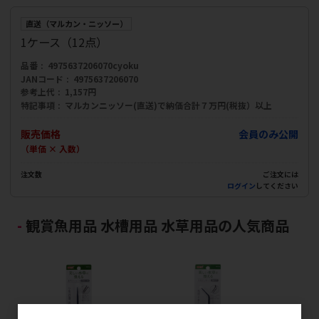
直送（マルカン・ニッソー）
1ケース（12点）
品番
4975637206070cyoku
JANコード
4975637206070
参考上代
1,157円
特記事項
マルカンニッソー(直送)で納価合計７万円(税抜）以上
販売価格
会員のみ公開
（単価 × 入数）
注文数
ご注文には
ログイン
してください
観賞魚用品 水槽用品 水草用品の人気商品