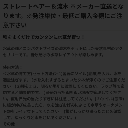
ストレートヘアー＆流木 ※メーカー直送とな
ります。※発注単位・最低ご購入金額にご注
意下さい
種をまくだけでカンタンに水草が育つ！
水草の種とコンパクトサイズの流木をセットにした天然素材のアク
セサリーです。自分だけの水草レイアウトが楽しめます。
使用方法：
＜水草の育て方(セット方法)＞ 1)容器にソイル(底床)を入れ、水を
適量注ぎます。 (水を入れすぎるとまいたタネが浮くのでご注意くだ
さい。) 2)種をまき、明るい場所に設置してください。ラップ等で密
閉すると効果的です。 (日光の当たる明るい場所で管理してくださ
い。直射日光の当たりすぎには注意してください。) 3)ソイル(底床)
に根が伸び成長したら、水を注ぎお好みによって水草やオーナメン
ト類をレイアウトしてください。 (根がしっかり張ったことを確認
して、ゆっくりと水を注いでください。)
その他：