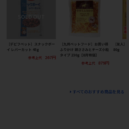
［デビフペット］スナックボー
［九州ペットフード］お買い得
［友人］
イ レバーカット 45g
ふりかけ 鶏ささみとチーズ小粒
80g
タイプ 230g【8月特価】
267円
参考上代
879円
参考上代
すべてのおすすめ商品を見る