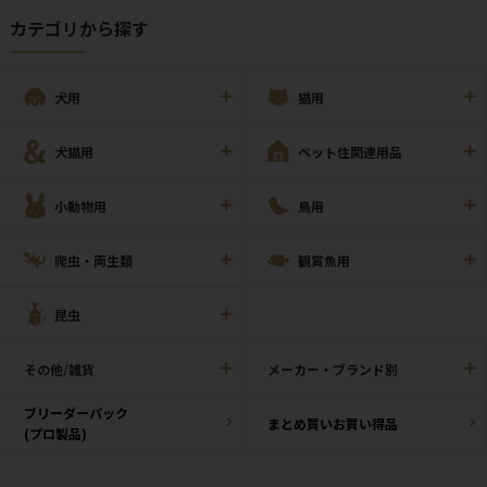
カテゴリから探す
犬用
猫用
犬猫用
ペット住関連用品
小動物用
鳥用
爬虫・両生類
観賞魚用
昆虫
その他/雑貨
メーカー・ブランド別
ブリーダーパック
まとめ買いお買い得品
(プロ製品)