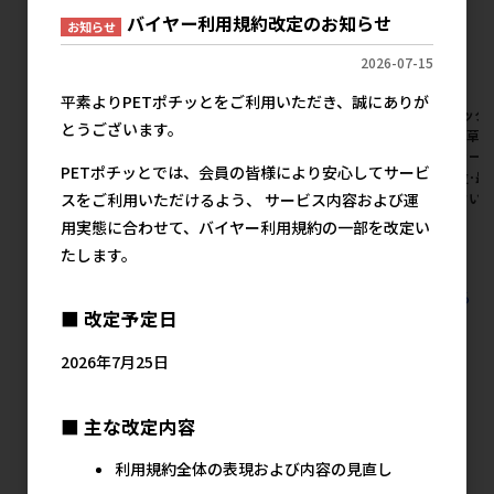
バイヤー利用規約改定のお知らせ
お知らせ
2026-07-15
平素よりPETポチッとをご利用いただき、誠にありが
[ジェックス(直送:小動物･観賞
[ジェックス(直送:小動物･観賞
[ジェック
とうございます。
魚)]水草ピンセット ストレー
魚)]水草ピンセット カーブ ※
魚)]水草
ト ※メーカー直送となります｡
メーカー直送となります｡※発
メーカー直
PETポチッとでは、会員の皆様により安心してサービ
※発注単位･最低ご購入金額に
注単位･最低ご購入金額にご注
注単位･最
スをご利用いただけるよう、 サービス内容および運
ご注意下さい
意下さい
意下さい
用実態に合わせて、バイヤー利用規約の一部を改定い
メーカー希望小売価格
メーカー希望小売価格
メ
1,557円
1,557円
たします。
すべての観賞魚用品 水槽用品 水草用品の人気商品を見る
■ 改定予定日
マルカン ニッソー(直送)の人気商品
2026年7月25日
■ 主な改定内容
利用規約全体の表現および内容の見直し