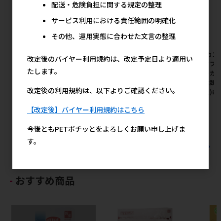
配送・危険負担に関する規定の整理
サービス利用における責任範囲の明確化
その他、運用実態に合わせた文言の整理
[マルカン ニッソー(直送)]ル
[マルカン ニッソー(直送)]メ
[マルカン 
改定後のバイヤー利用規約は、改定予定日より適用い
ームメイト交換カートリッジS
キシカンハット AQ-76 ※メー
バイオフィル
たします。
4個入 ※メーカー直送 ※発注
カー直送 ※発注単位･最低発注
※メーカー
単位･最低発注数量(納価合計:
数量(納価合計:税抜7万円以上)
低発注数量
改定後の利用規約は、以下よりご確認ください。
税抜7万円以上)にご注意下さ
にご注意下さい
円以上)に
い
メーカー希望小売価格
メ
【改定後】バイヤー利用規約はこちら
334円
メーカー希望小売価格
700円
今後ともPETポチッとをよろしくお願い申し上げま
す。
すべてのマルカン ニッソー(直送)の人気商品を見る
おすすめ商品