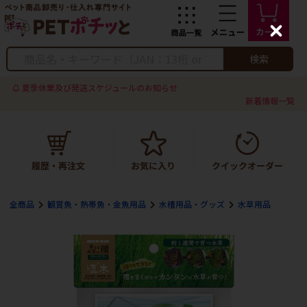
C
l
o
検索
s
e
夏季休業及び発送スケジュールのお知らせ
新着情報一覧
全商品
観賞魚・熱帯魚・金魚用品
水槽用品・グッズ
水草用品