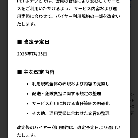
PETポチッとでは、会員の皆様により安心してサービ
商品を見る
スをご利用いただけるよう、 サービス内容および運
用実態に合わせて、バイヤー利用規約の一部を改定い
日本ペットフードの人気商品
たします。
■ 改定予定日
2026年7月25日
■ 主な改定内容
利用規約全体の表現および内容の見直し
配送・危険負担に関する規定の整理
[日本ペットフード]コンボ キ
[日本ペットフード]コンボ プ
[日本ペッ
ャット 腎臓の健康維持
レゼント キャット おやつ 腎臓
レゼント 
サービス利用における責任範囲の明確化
600g(120g×5)【8月特価】
の健康維持 シーフードミック
子 シーフ
ス味 42g【値上げ前セール】
42g(3g
その他、運用実態に合わせた文言の整理
メーカー希望小売価格
ール】
798円
メーカー希望小売価格
285円
メ
改定後のバイヤー利用規約は、改定予定日より適用い
たします。