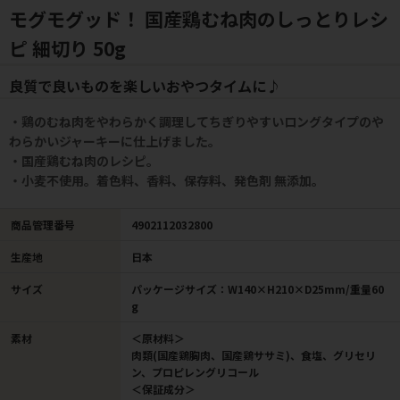
モグモグッド！ 国産鶏むね肉のしっとりレシ
ピ 細切り 50g
良質で良いものを楽しいおやつタイムに♪
・鶏のむね肉をやわらかく調理してちぎりやすいロングタイプのや
わらかいジャーキーに仕上げました。
・国産鶏むね肉のレシピ。
・小麦不使用。着色料、香料、保存料、発色剤 無添加。
商品管理番号
4902112032800
生産地
日本
サイズ
パッケージサイズ：W140×H210×D25mm/重量60
g
素材
＜原材料＞
肉類(国産鶏胸肉、国産鶏ササミ)、食塩、グリセリ
ン、プロピレングリコール
＜保証成分＞