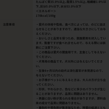
たんぱく質35.0％以上､脂質1.5％以上､粗繊維1.0％以
下､灰分5.0％以下､水分53.0％以下
＜エネルギー＞
170kcal/100g
注意事項
・愛犬の体格や性格、食べ方によっては、のどに詰ま
らせることがありますので、適当な大きさにしてお与
えください。
・おいしさと品質を保つため、脱酸素剤を封入してい
ます。無害ですが食べれませんので、与える際には誤
飲にご注意下さい。
・この商品は愛犬の間食用です。主食として与えない
でください。
・犬専用の商品です。犬以外には与えないでくださ
い。
・生後6ヶ月以内の幼犬は消化器官が未発達なので、
与えないでください。
・お子様がペットに与えるときは、大人の方が立ち会
ってください。
・形状、やわらかさ、色などに多少のバラつきが生じ
ることがありますが、品質に問題はありません。
・表面に白い粉が見られる場合がありますが、原料由
来の成分で品質に問題ありません。
・着色料や発色剤が無添加なため、時間の経過ととも