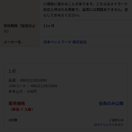
に褐色に変わることがあります。こちらはメイラード
反応と呼ばれる現象で、品質には問題ありません。安
心してお与えください。
賞味期限（製造日よ
12ヶ月
り）
メーカー名
日本ペットフード 株式会社
1点
品番
4902112032800
JANコード
4902112032800
参考上代
398円
販売価格
会員のみ公開
（単価 × 入数）
注文数
ご注文には
ログイン
してください