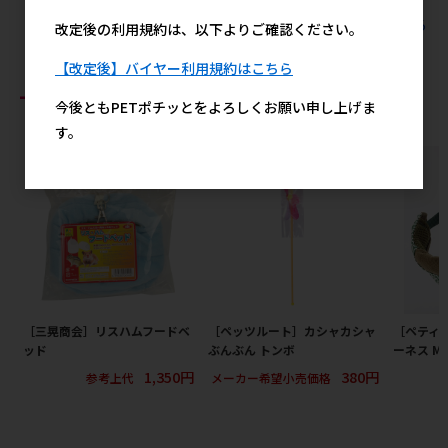
すべての日本ペットフードの人気商品を見る
改定後の利用規約は、以下よりご確認ください。
【改定後】バイヤー利用規約はこちら
おすすめ商品
今後ともPETポチッとをよろしくお願い申し上げま
す。
［三晃商会］リスハムフードベ
［ペッツルート］カシャカシャ
［ペティ
ッド
ぶんぶん トンボ
ーネス M
1,350円
380円
参考上代
メーカー希望小売価格