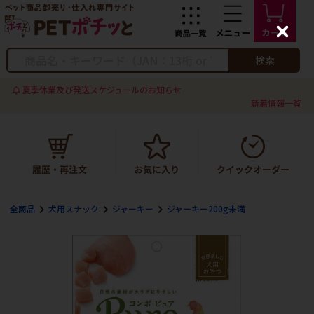
C
l
o
検索
s
e
夏季休業及び発送スケジュールのお知らせ
新着情報一覧
全商品
犬用スナック
ジャーキー
ジャーキー200g未満