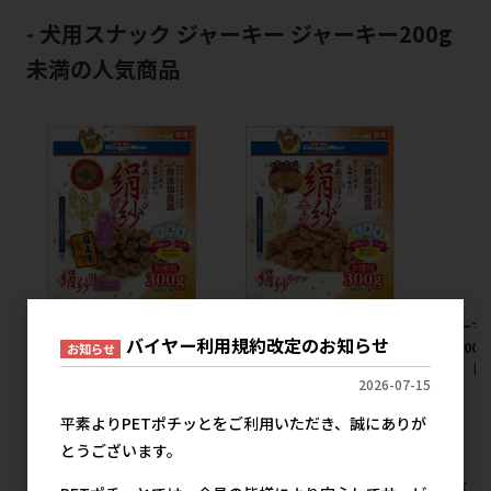
犬用スナック ジャーキー ジャーキー200g
未満の人気商品
[ドギーマンハヤシ]絹紗ビーフ
[ドギーマンハヤシ]絹紗 牛タ
[ドギーマ
バイヤー利用規約改定のお知らせ
レバーin 300g(100g×3袋)
ン 300g(100g×3袋)【イチオ
ーin 300
お知らせ
【イチオシ】【値上げ前セー
シ】【値上げ前セール】
オシ】【
2026-07-15
ル】
メーカー希望小売価格
メ
1,027円
メーカー希望小売価格
平素よりPETポチッとをご利用いただき、誠にありが
1,027円
とうございます。
すべての犬用スナック ジャーキー ジャーキー200g未満の人気