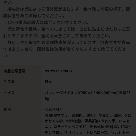
さい。
・給与量は犬によって個体差が生じます。食べ残しや便の様子、健
康状態をみて調節してください。
・2か月未満の幼犬には与えないでください。
・犬の習性や性格、食べ方によっては、のどに詰まらせたりする恐
れがありますので、適切な大きさにして与えてください。
・おいしさを保つために脱酸素剤が入っています。無害ですが食品
ではありません。開封後は効果がなくなりますので捨ててくださ
い。
商品管理番号
4976555824827
生産地
日本
サイズ
パッケージサイズ：W280×H340×D60mm/重量35
0g
素材
＜原材料＞
肉類(鶏ササミ、鶏胸肉、鶏肉)、小麦粉、糖類、タピ
オカでん粉、植物油脂、野菜類(ほうれん草、にんじ
ん)、コラーゲンペプチド、魚軟骨抽出物(コンドロイ
チン含有)、グリセリン、トレハロース、ソルビトー