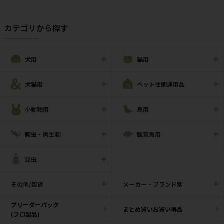
カテゴリから探す
犬用
猫用
犬猫用
ペット住関連用品
小動物用
鳥用
爬虫・両生類
観賞魚用
昆虫
その他/雑貨
メーカー・ブランド別
ブリーダーパック
まとめ買いお買い得品
(プロ製品)