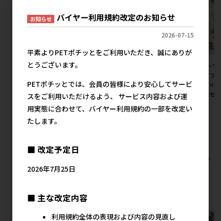
バイヤー利用規約改定のお知らせ
お知らせ
2026-07-15
平素よりPETポチッとをご利用いただき、誠にありが
とうございます。
[ドギーマンハヤシ]絹紗 ステ
[ドギーマンハヤシ]絹紗 キュ
[ドギーマ
ィック プレーン 300g
ーブ プレーン 300g (100g×3
トタイプ プ
PETポチッとでは、会員の皆様により安心してサービ
(100g×3袋)【イチオシ】【値
袋)【イチオシ】【値上げ前セ
(100g×
上げ前セール】
ール】
上げ前セ
スをご利用いただけるよう、 サービス内容および運
メーカー希望小売価格
メーカー希望小売価格
メ
用実態に合わせて、バイヤー利用規約の一部を改定い
1,027円
1,027円
たします。
■ 改定予定日
すべての犬用スナック その他 その他の人気商品を見る
2026年7月25日
ドギーマンハヤシの人気商品
■ 主な改定内容
利用規約全体の表現および内容の見直し