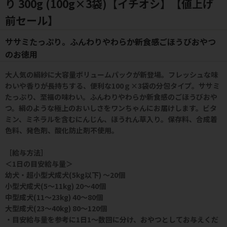
り 300g (100g×3袋)【イチオシ】【値上げ
前セール】
ササミたっぷり。ふんわりやわらか新食感ごほうびおやつ
のお徳用
大人気の絹紗に大容量ボリュームパックが新登場。フレッシュな味
わいや香りが長持ちする、便利な100ｇ×3袋の分包タイプ。ササミ
たっぷり、至福の味わい。ふんわりやわらか新食感のごほうびおや
つ。絹のような極上のおいしさをワンちゃんにお届けします。ビタ
ミン、ミネラルを含むにんじん、ほうれん草入り。保存料、合成着
色料、発色剤、酸化防止剤不使用。
［給与方法］
＜1日の目安給与量＞
幼犬・超小型犬成犬(5kg以下) ～20個
小型犬成犬(5～11kg) 20～40個
中型成犬(11～23kg) 40～80個
大型成犬(23～40kg) 80～120個
・目安給与量を参考に1日1～数回に分け、おやつとしてお与えくだ