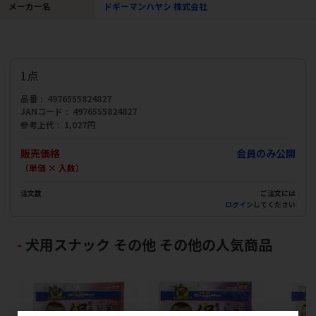
メーカー名
ドギーマンハヤシ 株式会社
1点
品番
4976555824827
JANコード
4976555824827
参考上代
1,027円
販売価格
会員のみ公開
（単価 × 入数）
注文数
ご注文には
ログイン
してください
犬用スナック その他 その他の人気商品