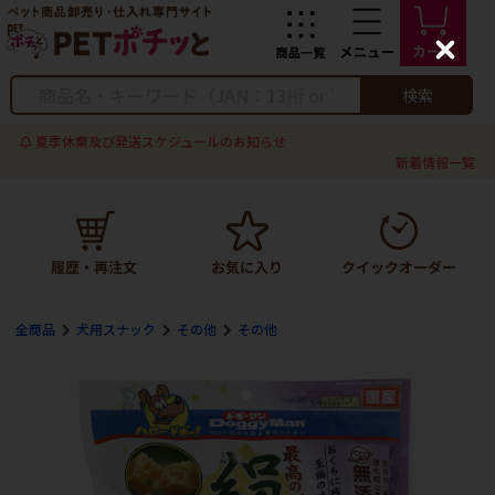
C
l
o
検索
s
e
夏季休業及び発送スケジュールのお知らせ
新着情報一覧
全商品
犬用スナック
その他
その他