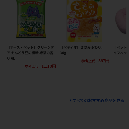
［アース・ペット］クリーンケ
［ペティオ］ささみふわり。
［ペット
ア えんどう豆の猫砂 緑茶の香
36g
イフベッド
り 6L
367円
参考上代
1,110円
参考上代
すべてのおすすめ商品を見る