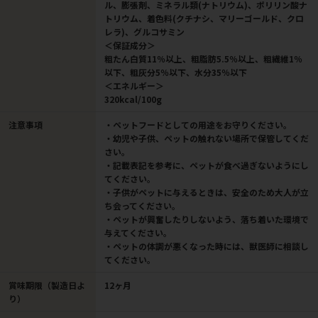
ル、膨張剤、ミネラル類(ナトリウム)、ポリリン酸ナ
トリウム、着色料(クチナシ、マリーゴールド、クロ
レラ)、グルコサミン
＜保証成分＞
粗たん白質11％以上、粗脂肪5.5％以上、粗繊維1％
以下、粗灰分5％以下、水分35％以下
＜エネルギー＞
320kcal/100g
注意事項
・ペットフードとしての用途をお守りください。
・幼児や子供、ペットの触れない場所で保管してくだ
さい。
・記載表記を参考に、ペットが食べ過ぎないようにし
てください。
・子供がペットに与えるときは、安全のため大人が立
ち会ってください。
・ペットが興奮したりしないよう、落ち着いた環境で
与えてください。
・ペットの体調が悪くなった時には、獣医師に相談し
てください。
賞味期限（製造日よ
12ヶ月
り）