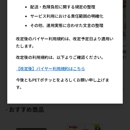
配送・危険負担に関する規定の整理
サービス利用における責任範囲の明確化
その他、運用実態に合わせた文言の整理
改定後のバイヤー利用規約は、改定予定日より適用い
たします。
[ドギーマンハヤシ]絹紗 カッ
[ドギーマンハヤシ]絹紗ビーフ
[ドギーマ
トタイプ プレーン 300g
キューブ プレーン 300g
ーブ 野菜入り
改定後の利用規約は、以下よりご確認ください。
(100g×3袋)【イチオシ】【値
(100g×3袋)【イチオシ】【値
袋)【イチ
上げ前セール】
上げ前セール】
ール】
【改定後】バイヤー利用規約はこちら
メーカー希望小売価格
メーカー希望小売価格
メ
1,027円
1,027円
今後ともPETポチッとをよろしくお願い申し上げま
す。
すべてのドギーマンハヤシの人気商品を見る
おすすめ商品