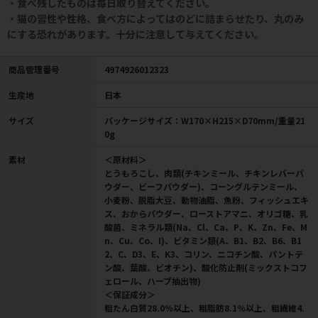
・食べ残したものは毎日取り替えてください。
・猫の習性や性格、食べ方によってはのどに詰まらせたり、丸のみ
にする恐れがあります。十分に注意して与えてください。
商品管理番号
4974926012323
生産地
日本
サイズ
パッケージサイズ：W170×H215×D70mm/重量21
0g
素材
＜原材料＞
とうもろこし、肉類(チキンミール、チキンレバーパ
ウダー、ビーフパウダー)、コーングルテンミール、
小麦粉、脱脂大豆、動物油脂、魚粉、フィッシュエキ
ス、おからパウダー、ローストアマニ、オリゴ糖、乳
酸菌、ミネラル類(Na、Cl、Ca、P、K、Zn、Fe、M
n、Cu、Co、I)、ビタミン類(A、B1、B2、B6、B1
2、C、D3、E、K3、コリン、ニコチン酸、パントテ
ン酸、葉酸、ビオチン)、酸化防止剤(ミックストコフ
ェロール、ハーブ抽出物)
＜保証成分＞
粗たん白質28.0％以上、粗脂肪8.1％以上、粗繊維4.