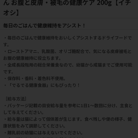
ん お腹と皮膚・被毛の健康ケア 200g【イチ
オシ】
毎日のごはんで健康維持をアシスト！
・毎日のごはんで健康維持をおいしくアシストするドライフードで
す。
・ローストアマニ、乳酸菌、オリゴ糖配合で、気になる皮膚被毛と
お腹の健康維持に役立ちます。
・全成長段階用の総合栄養食なので、幼猫から成猫までご使用可能
です。
・保存料・香料・着色料不使用。
・「でるでる健康食器」にもぴったり！
［給与方法］
・パッケージ記載の目安給与量を参考に1日1～数回に分け、主食と
して与えてください。
・給与量は猫によって個体差が生じます。食べ残しや便の様子、健
康状態をみて調節してください。
・離乳前の幼猫には与えないでください。