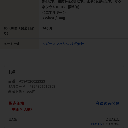
5％以下、粗灰分9.0％以下、水分10.0％以下、マグ
ネシウム0.14％(標準値)
＜エネルギー＞
335kcal/100g
賞味期限（製造日よ
24ヶ月
り）
メーカー名
ドギーマンハヤシ 株式会社
1点
品番
4974926012323
JANコード
4974926012323
参考上代
355円
販売価格
会員のみ公開
（単価 × 入数）
注文数
ご注文には
ログイン
してください