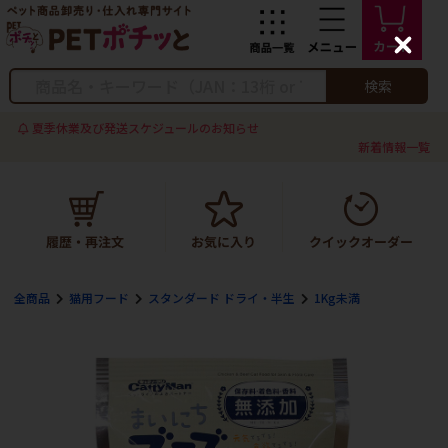
C
l
o
検索
s
e
夏季休業及び発送スケジュールのお知らせ
新着情報一覧
全商品
猫用フード
スタンダード ドライ・半生
1Kg未満