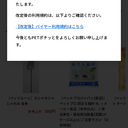
たします。
すべてのドギーマンハヤシの人気商品を見る
改定後の利用規約は、以下よりご確認ください。
【改定後】バイヤー利用規約はこちら
おすすめ商品
今後ともPETポチッとをよろしくお願い申し上げま
す。
［ペッツルート］カシャカシャ
［ペットプロジャパン(直送)］
［ペッツ
じゃれる 金魚
ペットプロ 固まる猫砂 8L ※メ
ト チーズ 
ーカー直送（本州のみ） ※発
380円
参考上代
注単位・最低発注数量(混載10
ケース以上)にご注意下さい 【8
月特価】