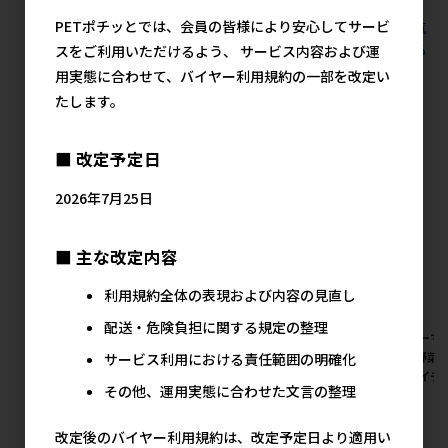
PETポチッとでは、会員の皆様により安心してサービ
すべての猫用フード スタンダードドライ･半生 1Kg未満の人気
商品を見る
スをご利用いただけるよう、 サービス内容および運
用実態に合わせて、バイヤー利用規約の一部を改定い
ドギーマンハヤシの人気商品
たします。
■ 改定予定日
2026年7月25日
■ 主な改定内容
利用規約全体の表現および内容の見直し
配送・危険負担に関する規定の整理
[ドギーマンハヤシ]絹紗 カッ
[ドギーマンハヤシ]絹紗ビーフ
[ドギーマ
トタイプ プレーン 300g
キューブ プレーン 300g
ーブ 野菜入り
サービス利用における責任範囲の明確化
(100g×3袋)【イチオシ】【値
(100g×3袋)【イチオシ】【値
袋)【イチ
その他、運用実態に合わせた文言の整理
上げ前セール】
上げ前セール】
ール】
メーカー希望小売価格
メーカー希望小売価格
メ
改定後のバイヤー利用規約は、改定予定日より適用い
1,027円
1,027円