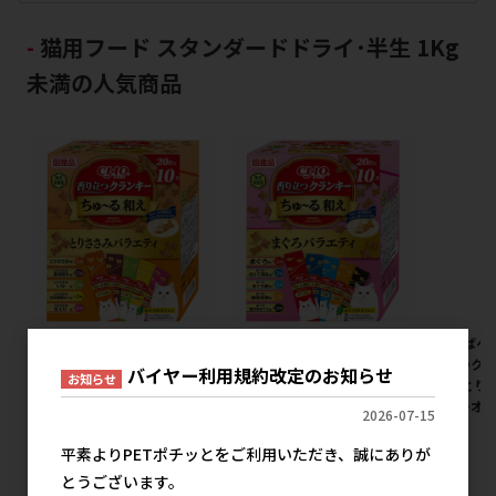
猫用フード スタンダードドライ･半生 1Kg
未満の人気商品
[いなばペットフード]CIAO 香
[いなばペットフード]CIAO 香
[いなばペッ
り立つクランキー ちゅ~る和え
り立つクランキー ちゅ~る和え
り立つクラ
バイヤー利用規約改定のお知らせ
お知らせ
BOX とりささみバラエティ
BOX まぐろバラエティ
BOX とり
20g×10袋【イチオシ】【メ
20g×10袋【イチオシ】【メ
【イチオ
2026-07-15
ーカーフェア10】
ーカーフェア10】
ア10】
平素よりPETポチッとをご利用いただき、誠にありが
メーカー希望小売価格
メーカー希望小売価格
メ
500円
500円
とうございます。