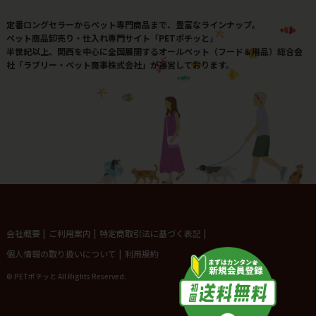
定番ロングセラーからペット専門商品まで、豊富なラインナップ。
ペット商品卸売り・仕入れ専門サイト「PETポチッと」
半世紀以上、関西を中心に全国展開するオールペット（フード＆用品）総合会
社「ラブリー・ペット商事株式会社」が運営しております。
会社概要
|
ご利用案内
|
特定商取引法に基づく表記
|
個人情報の取り扱いについて
|
利用規約
© PETポチッと All Rights Reserved.