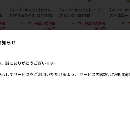
ん
[スーパーキャット]おべん
[スーパーキャット]ローピー
[スーパーキ
価】
TOY オムライス【8月特価】
ズ ピンク【8月特価】
ズ イエロー
価格
メーカー希望小売価格
メーカー希望小売価格
メー
4円
524円
890円
お知らせ
き、誠にありがとうございます。
安心してサービスをご利用いただけるよう、 サービス内容および運用
っこ
[スーパーキャット]らてっこ
[スーパーキャット]らてっこ
[スーパーキ
価】
和菓子 いちご大福【8月特
和菓子 桜もち【8月特価】
TOY ロー
価】
価】
価格
メーカー希望小売価格
4円
524円
メーカー希望小売価格
メー
524円