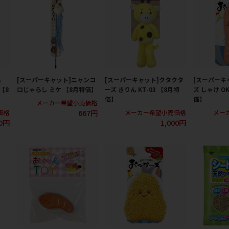
ん
[スーパーキャット]ニャンコ
[スーパーキャット]クタクタ
[スーパーキ
 【8
ロじゃらし ミケ 【8月特価】
ーズ きりん KT-03 【8月特
ズ しゃけ OK
価】
価】
メーカー希望小売価格
667円
価格
メーカー希望小売価格
メー
0円
1,000円