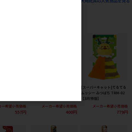
すべての犬猫用品 犬用玩具 犬用玩具の人気商品を見る
ャット]しまもふ
[スーパーキャット]おべん
[スーパーキャット]てるてる
 SM-01 【8月
TOY おにぎり OBT-01 【8月
ムッシー みつばち TRM-02
特価】
【8月特価】
カー希望小売価格
メーカー希望小売価格
メーカー希望小売価格
557円
400円
779円