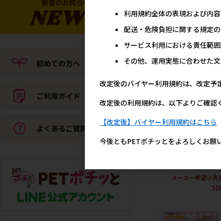
利用規約全体の表現および内容
スーパー
配送・危険負担に関する規定の
サービス利用における責任範囲
その他、運用実態に合わせた文
改定後のバイヤー利用規約は、改定予
改定後の利用規約は、以下よりご確認
【改定後】バイヤー利用規約はこちら
今後ともPETポチッとをよろしくお願
[スーパーキャット]おっ
ズ えび天 OK-01 【8月特
価】
メーカー希望小売
50