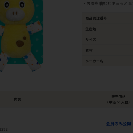
・お腹を噛むとキュッと音
商品管理番号
生産地
サイズ
素材
メーカー名
販売価格
内訳
（単価 × 入数）
会員のみ公開
1292