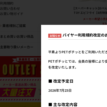
利用規約
[スーパーキャット]おべ
お問い合わせ
TOY エビフライ【8月特
お買い物ガイド
メーカー希望小売
52
業者様別ご提案
バイヤー利用規約改定の
お知らせ
まとめ買いお買い得品
主要取り扱いメーカー
平素よりPETポチッとをご利用いただ
PETポチッとでは、会員の皆様により
を改定いたします。
[スーパーキャット]らて
■ 改定予定日
和菓子 どら焼き【8月特
メーカー希望小売
2026年7月25日
52
■ 主な改定内容