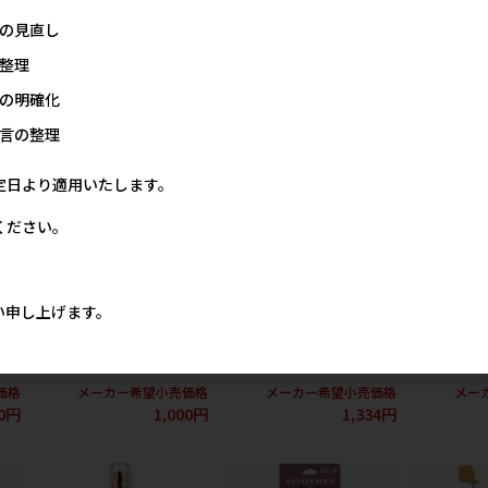
の見直し
キャットの人気商品
整理
の明確化
言の整理
定日より適用いたします。
ください。
い申し上げます。
かー
[スーパーキャット]クタクタ
[スーパーキャット]NEWシス
[スーパーキ
ーズ ライオン KT-02 【8月特
テムトイレ用 炭の超脱臭シ
テイル 茶しま
価】
ート20枚入【8月特価】
特価】
価格
メーカー希望小売価格
メーカー希望小売価格
メー
0円
1,000円
1,334円