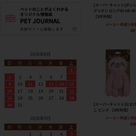
[スーパーキャット]ダン
グリボン ロング80 DR-05
【8月特価】
メーカー希望小売
46
2026年8月
日
月
火
水
木
金
土
1
2
3
4
5
6
7
8
9
10
11
12
13
14
15
16
17
18
19
20
21
22
23
24
25
26
27
28
29
[スーパーキャット]なま
30
31
こ ピンク 【8月特価】
メーカー希望小売
2026年9月
89
日
月
火
水
木
金
土
1
2
3
4
5