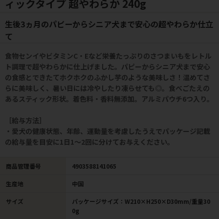
ィックタイプ 超やわらか 240g
生後3ヵ月のパピーからシニア犬まで安心の超やわらか仕立
て
食物センイやビタミンC・Eなど栄養たっぷりのさつまいもをレトル
ト調理で超やわらかに仕上げました。パピーからシニア犬まで安心
の食感とできたてホクホクのふかし芋のような美味しさ！温めてさ
らに美味しく、暑い日には冷やしたり凍らせても◎。食べごたえの
あるスティック形状。着色料・香料無添加。アルミパウチ6つ入り。
［給与方法］
・愛犬の健康状態、年齢、運動量を考慮したうえでパッケージ記載
の給与量を目安に1日1～2回に分けてお与えください。
商品管理番号
4903588141065
生産地
中国
サイズ
パッケージサイズ：W210×H250×D30mm/重量30
0g