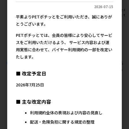
2026-07-15
[マツヒロ]九州ジビエ シカ骨
[ペティオ] 素材そのまま さつ
[ペティオ
1000g
まいも スティックタイプ 超や
無添加 サ
平素よりPETポチッとをご利用いただき、誠にありが
わらか 240g
180g
メーカー希望小売価格
とうございます。
15,000円
メーカー希望小売価格
メ
745円
PETポチッとでは、会員の皆様により安心してサービ
スをご利用いただけるよう、 サービス内容および運
用実態に合わせて、バイヤー利用規約の一部を改定い
たします。
すべての犬用スナック 煮干し魚･他素材系 100g以上の人気商品
を見る
■ 改定予定日
ペティオの人気商品
2026年7月25日
■ 主な改定内容
利用規約全体の表現および内容の見直し
配送・危険負担に関する規定の整理