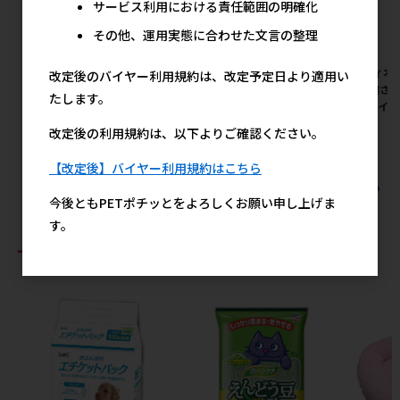
サービス利用における責任範囲の明確化
その他、運用実態に合わせた文言の整理
[ペティオ]素材そのまま あな
[ペティオ]素材そのまま あな
[ペティオ
改定後のバイヤー利用規約は、改定予定日より適用い
ごと鶏ささみチップスハード
ごと鶏ささみ スライスハード
ごと鶏ささ
たします。
80g【イチオシ】
80g【イチオシ】
80g【イ
メーカー希望小売価格
メーカー希望小売価格
メ
改定後の利用規約は、以下よりご確認ください。
534円
534円
【改定後】バイヤー利用規約はこちら
すべてのペティオの人気商品を見る
今後ともPETポチッとをよろしくお願い申し上げま
す。
おすすめ商品