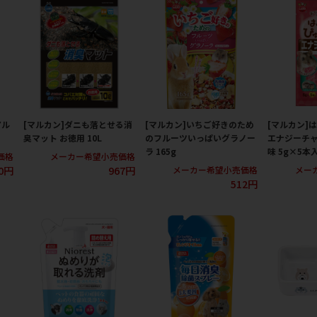
アル
[マルカン]ダニも落とせる消
[マルカン]いちご好きのため
[マルカン]
臭マット お徳用 10L
のフルーツいっぱいグラノー
エナジーチャ
ラ 165g
味 5g×5本
価格
メーカー希望小売価格
0円
967円
メーカー希望小売価格
メー
512円