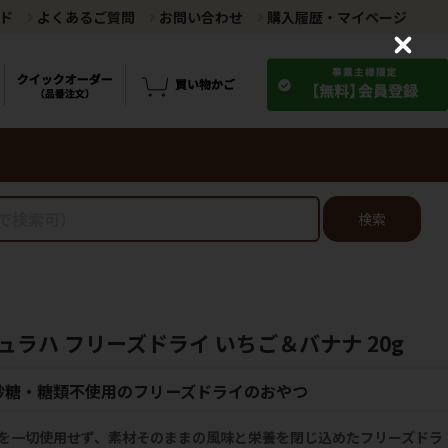
ド
よくあるご質問
お問い合わせ
購入履歴・マイページ
C
l
o
s
e
検索
ラハ フリーズドライ いちご＆バナナ 20g
砂糖・糖類不使用のフリーズドライのおやつ
を一切使用せず、素材そのままの風味と栄養を閉じ込めたフリーズドラ