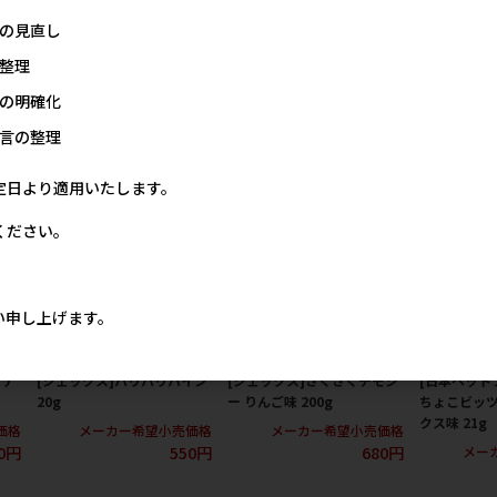
スタ
[ドギーマンハヤシ]ウサギの
[ドギーマンハヤシ]ハムスタ
[スドー] プ
の見直し
ちご
カリカリビスケット いちご&
ー･リスのプチコーン ミルク
ーベリーヨー
】
パイン味 70g【値上げ前セー
味 60g【値上げ前セール】
整理
メー
ル】
価格
メーカー希望小売価格
の明確化
8円
298円
メーカー希望小売価格
277円
言の整理
定日より適用いたします。
ください。
い申し上げます。
ナナ
[ジェックス]パリパリパイン
[ジェックス]さくさくチモシ
[日本ペット
20g
ー りんご味 200g
ちょこビッツ
クス味 21g
価格
メーカー希望小売価格
メーカー希望小売価格
0円
550円
680円
メー