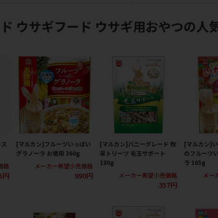
ド ウサギフード ウサギ用おやつの人
ラス
[マルカン]フルーツいっぱい
[マルカン]バニーグレード 牧
[マルカン]
グラノーラ お徳用 360g
草トリーツ 毛玉サポート
のフルーツ
180g
ラ 165g
価格
メーカー希望小売価格
5円
990円
メーカー希望小売価格
メー
357円