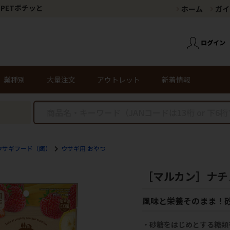
PETポチッと
ホーム
ガイ
業種別
大量注文
アウトレット
新着情報
ウサギフード（餌）
ウサギ用 おやつ
［マルカン］ナチュ
風味と栄養そのまま！
・砂糖をはじめとする糖類