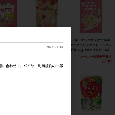
KAMATTE イチ
[マルカン]ナチュラハ フリー
[ドギーマンハヤシ]ウサギの
ズドライ いちご&バナナ 20g
カリカリビスケット ミルク&
2026-07-15
野菜 70g【値上げ前セール】
カー希望小売価格
メーカー希望小売価格
312円
512円
メーカー希望小売価格
277円
実態に合わせて、バイヤー利用規約の一部