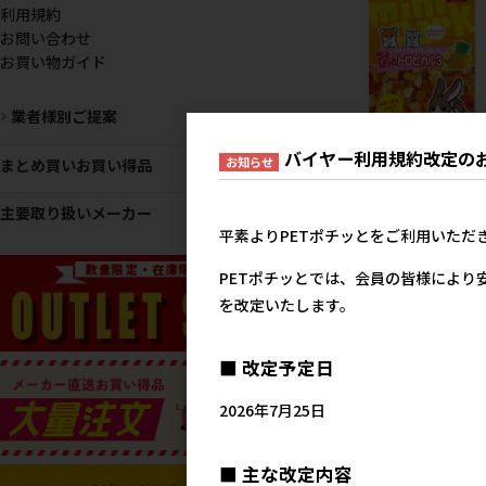
利用規約
お問い合わせ
お買い物ガイド
業者様別ご提案
バイヤー利用規約改定の
お知らせ
まとめ買いお買い得品
[スドー]ちょびっと トロ
ル3 30g
主要取り扱いメーカー
メーカー希望小売
平素よりPETポチッとをご利用いただ
14
PETポチッとでは、会員の皆様により
を改定いたします。
■ 改定予定日
2026年7月25日
■ 主な改定内容