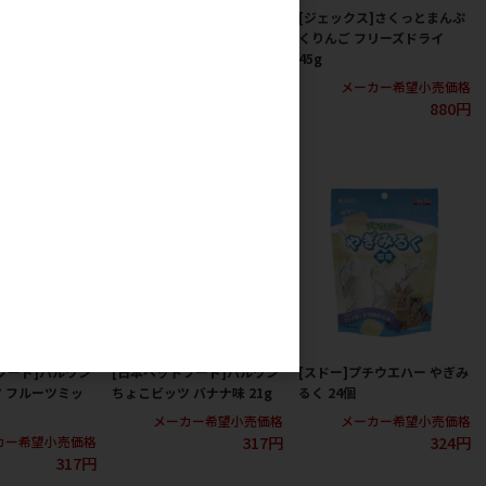
チウエハー ブル
[ジェックス]パリッとまんぷ
[ジェックス]さくっとまんぷ
グルト 50個入
くりんご エアドライ 75g
くりんご フリーズドライ
45g
カー希望小売価格
メーカー希望小売価格
457円
880円
メーカー希望小売価格
880円
フード]パルワン
[日本ペットフード]パルワン
[スドー]プチウエハー やぎみ
 フルーツミッ
ちょこビッツ バナナ味 21g
るく 24個
メーカー希望小売価格
メーカー希望小売価格
317円
324円
カー希望小売価格
317円