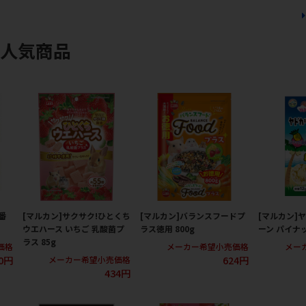
の人気商品
番
[マルカン]サクサク!ひとくち
[マルカン]バランスフードプ
[マルカン]
ウエハース いちご 乳酸菌プ
ラス徳用 800g
ーン パイナッ
ラス 85g
価格
メーカー希望小売価格
メー
0円
624円
メーカー希望小売価格
434円