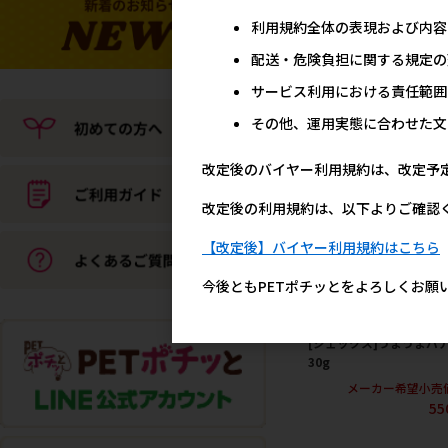
[ドギーマンハヤシ]ハム
利用規約全体の表現および内容
ー･リスのプチコーン い
味 60g【値上げ前セール
配送・危険負担に関する規定の
メーカー希望小売
サービス利用における責任範囲
29
その他、運用実態に合わせた文
改定後のバイヤー利用規約は、改定予
改定後の利用規約は、以下よりご確認
【改定後】バイヤー利用規約はこちら
今後ともPETポチッとをよろしくお願
[ジェックス]うまうまバ
30g
メーカー希望小売
55