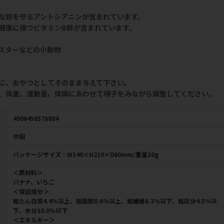
な目を守るアントシアニンが含まれています。
健康に保つビタミンB群が含まれています。
スターなどの小動物
に、おやつとしてそのまま与えて下さい。
、体重、運動量、体調にあわせて様子をみながら調整してください。
4906456576884
中国
パッケージサイズ：W140×H210×D60mm/重量30g
＜原材料＞
バナナ、いちご
＜保証成分＞
粗たん白質4.4％以上、粗脂肪0.6％以上、粗繊維6.3％以下、粗灰分4.5％以
下、水分10.0％以下
＜エネルギー＞