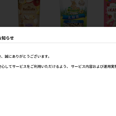
お知らせ
ピカ
[マルカン]ナチュラハ フリー
[マルカン]バニーグレード 牧
[ハイペット]
ズドライ りんご&パイン 20g
草トリーツ 乳酸菌入り 180g
ゴ味 40g
価格
メーカー希望小売価格
メーカー希望小売価格
メー
き、誠にありがとうございます。
5円
512円
357円
安心してサービスをご利用いただけるよう、 サービス内容および運用