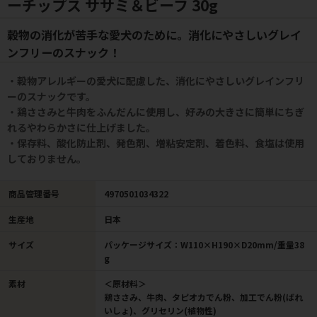
ーチップス ササミ＆ビーフ 30g
穀物の消化が苦手な愛犬のために。消化にやさしいグレイ
ンフリーのスナック！
・穀物アレルギーの愛犬に配慮した、消化にやさしいグレインフリ
ーのスナックです。
・鶏ささみと牛肉をふんだんに使用し、好みの大きさに簡単にちぎ
れるやわらかさに仕上げました。
・保存料、酸化防止剤、発色剤、増粘安定剤、着色料、食塩は使用
しておりません。
商品管理番号
4970501034322
生産地
日本
サイズ
パッケージサイズ：W110×H190×D20mm/重量38
g
素材
＜原材料＞
鶏ささみ、牛肉、タピオカでん粉、加工でん粉(ばれ
いしょ)、グリセリン(植物性)