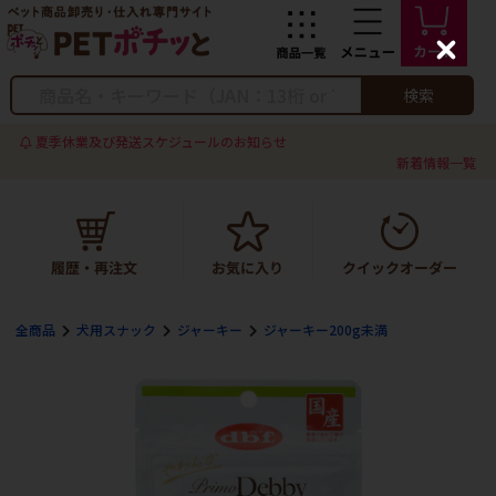
C
l
o
検索
s
e
夏季休業及び発送スケジュールのお知らせ
新着情報一覧
全商品
犬用スナック
ジャーキー
ジャーキー200g未満