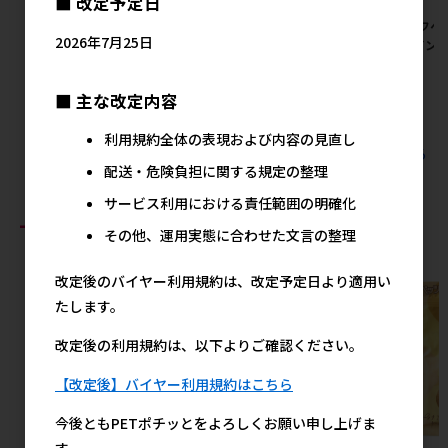
■ 改定予定日
[デビフペット]プリモデビィ
[デビフペット]プリモデビィ
[デビフペ
2026年7月25日
グレインフリー 成犬用 ポーク
グレインフリー 成犬用 チキン
グレインフ
95g
95g
95g
メーカー希望小売価格
メーカー希望小売価格
メ
■ 主な改定内容
272円
272円
利用規約全体の表現および内容の見直し
すべてのデビフペットの人気商品を見る
配送・危険負担に関する規定の整理
サービス利用における責任範囲の明確化
おすすめ商品
その他、運用実態に合わせた文言の整理
改定後のバイヤー利用規約は、改定予定日より適用い
たします。
改定後の利用規約は、以下よりご確認ください。
【改定後】バイヤー利用規約はこちら
今後ともPETポチッとをよろしくお願い申し上げま
す。