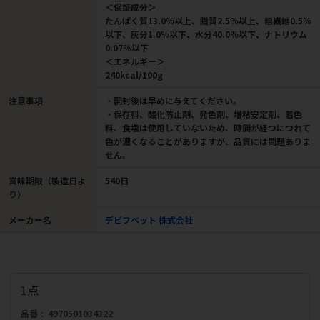
＜保証成分＞
たんぱく質13.0％以上、脂質2.5％以上、粗繊維0.5％
以下、灰分1.0％以下、水分40.0％以下、ナトリウム
0.07％以下
＜エネルギー＞
240kcal/100g
注意事項
・開封後は早めに与えてください。
・保存料、酸化防止剤、発色剤、増粘安定剤、着色
料、食塩は使用していないため、時間が経つにつれて
色が濃くなることがありますが、品質には問題ありま
せん。
賞味期限（製造日よ
540日
り）
メーカー名
デビフペット 株式会社
1点
品番
4970501034322