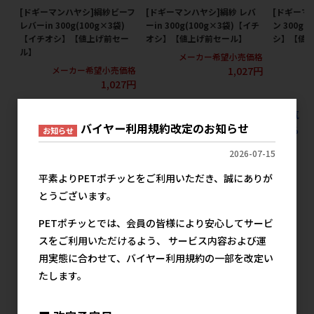
[ドギーマンハヤシ]絹紗ビーフ
[ドギーマンハヤシ]絹紗 レバ
[ドギーマ
レバーin 300g(100g×3袋)
ーin 300g(100g×3袋)【イチ
ン 300g
【イチオシ】【値上げ前セー
オシ】【値上げ前セール】
シ】【値
ル】
メーカー希望小売価格
メ
1,027円
メーカー希望小売価格
1,027円
すべての犬用スナック ジャーキー ジャーキー200g未満の人気
バイヤー利用規約改定のお知らせ
商品を見る
お知らせ
2026-07-15
デビフペットの人気商品
平素よりPETポチッとをご利用いただき、誠にありが
とうございます。
PETポチッとでは、会員の皆様により安心してサービ
スをご利用いただけるよう、 サービス内容および運
用実態に合わせて、バイヤー利用規約の一部を改定い
たします。