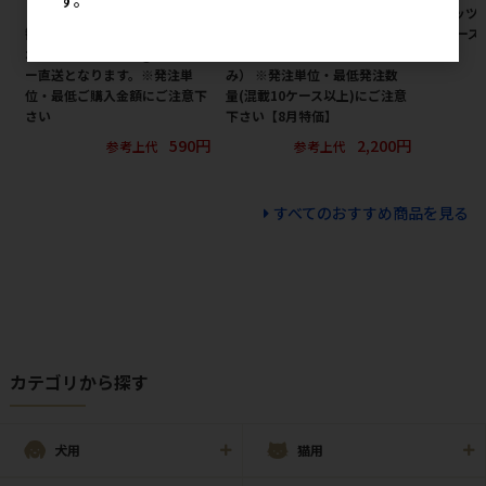
［ジェックス(直送：小動物・
［ペットプロジャパン(直送)］
［ペッツ
観賞魚)］メダカ元気 プロバイ
ペットプロ BIGガム スティック
ト チーズ 
オフードクリア 130g ※メーカ
型 4本 ※メーカー直送（本州の
ー直送となります。※発注単
み） ※発注単位・最低発注数
位・最低ご購入金額にご注意下
量(混載10ケース以上)にご注意
さい
下さい【8月特価】
590円
2,200円
参考上代
参考上代
すべてのおすすめ商品を見る
カテゴリから探す
犬用
猫用