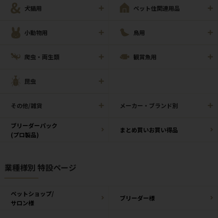
犬猫用
ペット住関連用品
小動物用
鳥用
爬虫・両生類
観賞魚用
昆虫
その他/雑貨
メーカー・ブランド別
ブリーダーパック
まとめ買いお買い得品
(プロ製品)
業種様別 特設ページ
ペットショップ/
ブリーダー様
サロン様