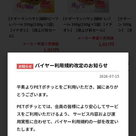
[ドギーマンハヤシ]絹紗ビーフ
[ドギーマンハヤシ]絹紗 レバ
[ドギーマ
レバーin 300g(100g×3袋)
ーin 300g(100g×3袋)【イチ
ン 300g
【イチオシ】【値上げ前セー
オシ】【値上げ前セール】
シ】【値
ル】
メーカー希望小売価格
メ
1,027円
メーカー希望小売価格
1,027円
すべての犬用スナック ジャーキー ジャーキー200g未満の人気
バイヤー利用規約改定のお知らせ
お知らせ
商品を見る
2026-07-15
マルカン サンライズの人気商品
平素よりPETポチッとをご利用いただき、誠にありが
とうございます。
PETポチッとでは、会員の皆様により安心してサービ
スをご利用いただけるよう、 サービス内容および運
用実態に合わせて、バイヤー利用規約の一部を改定い
たします。