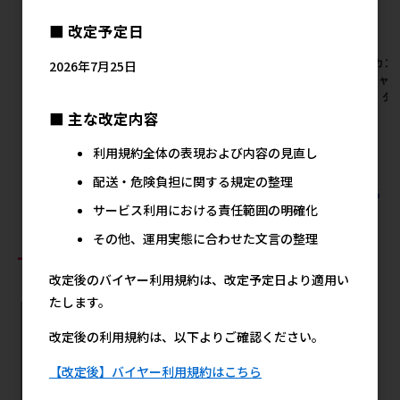
■ 改定予定日
[マルカン サンライズ]ミンチ
[マルカン サンライズ]ナチュ
[マルカン
2026年7月25日
スペシャル無添加 チキン&野
ラハ グレインフリー フリーズ
スペシャル
菜入り 13歳以上用 1.7kg
ドライヨーグルト ごちそうブ
菜入り ダイ
ルーベリー 10g
■ 主な改定内容
メーカー希望小売価格
メ
2,054円
メーカー希望小売価格
利用規約全体の表現および内容の見直し
324円
配送・危険負担に関する規定の整理
すべてのマルカン サンライズの人気商品を見る
サービス利用における責任範囲の明確化
その他、運用実態に合わせた文言の整理
おすすめ商品
改定後のバイヤー利用規約は、改定予定日より適用い
たします。
改定後の利用規約は、以下よりご確認ください。
【改定後】バイヤー利用規約はこちら