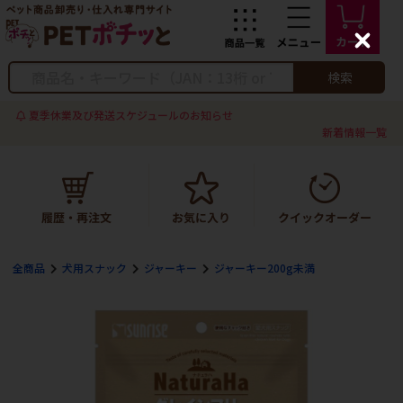
C
l
o
検索
s
e
夏季休業及び発送スケジュールのお知らせ
新着情報一覧
全商品
犬用スナック
ジャーキー
ジャーキー200g未満