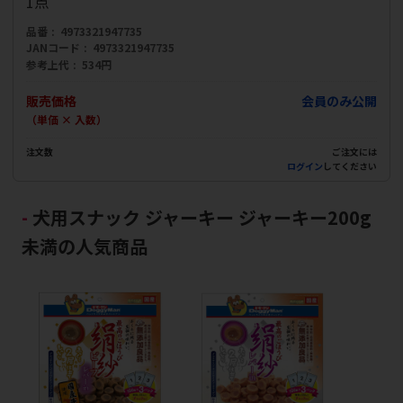
1点
品番
4973321947735
JANコード
4973321947735
参考上代
534円
販売価格
会員のみ公開
（単価 × 入数）
注文数
ご注文には
ログイン
してください
犬用スナック ジャーキー ジャーキー200g
未満の人気商品