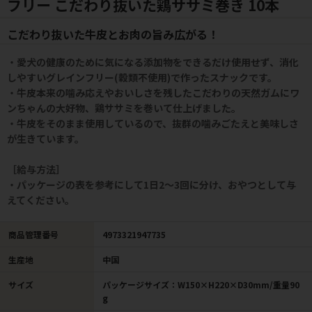
フリー こだわり抜いた鶏ササミ巻き 10本
こだわり抜いた牛皮とお肉の旨み広がる！
・愛犬の健康のために気になる添加物をできるだけ使用せず、消化
しやすいグレインフリー(穀類不使用)で作ったスナックです。
・牛皮本来の噛み応えやおいしさを残したこだわりの天然ガムにワ
ンちゃんの大好物、鶏ササミを巻いて仕上げました。
・牛皮をそのまま使用しているので、抜群の噛みごたえと美味しさ
が生きています。
［給与方法］
・パッケージの表を参考にして1日2～3回に分け、おやつとして与
えてください。
商品管理番号
4973321947735
生産地
中国
サイズ
パッケージサイズ：W150×H220×D30mm/重量90
g