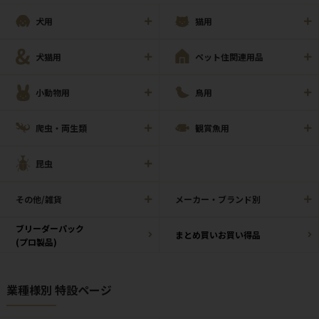
犬用
猫用
犬猫用
ペット住関連用品
小動物用
鳥用
爬虫・両生類
観賞魚用
昆虫
その他/雑貨
メーカー・ブランド別
ブリーダーパック
まとめ買いお買い得品
(プロ製品)
業種様別 特設ページ