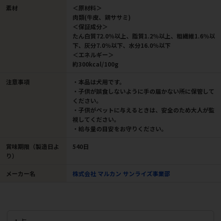
素材
＜原材料＞
肉類(牛皮、鶏ササミ)
＜保証成分＞
たん白質72.0％以上、脂質1.2％以上、粗繊維1.6％以
下、灰分7.0％以下、水分16.0％以下
＜エネルギー＞
約300kcal/100g
注意事項
・本品は犬用です。
・子供が誤食しないように手の届かない所に保管して
ください。
・子供がペットに与えるときは、安全のため大人が監
視してください。
・給与量の目安をお守りください。
賞味期限（製造日よ
540日
り）
メーカー名
株式会社 マルカン サンライズ事業部