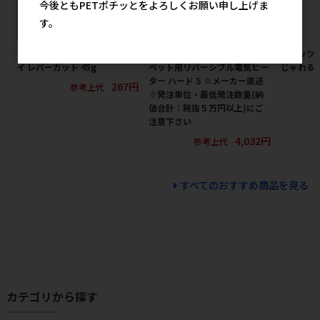
今後ともPETポチッとをよろしくお願い申し上げま
す。
［デビフペット］スナックボー
［ペティオアドメイト(直送)］
［ペッツ
イ レバーカット 45g
ペット用リバーシブル電気ヒー
じゃれる 
ター ハード S ※メーカー直送
267円
参考上代
※発注単位・最低発注数量(納
価合計：税抜５万円以上)にご
注意下さい
4,032円
参考上代
すべてのおすすめ商品を見る
カテゴリから探す