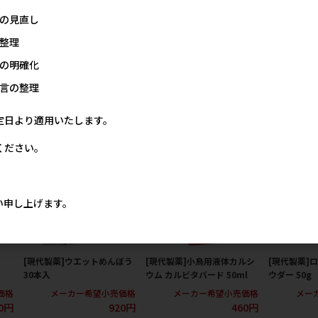
価格
メーカー希望小売価格
メーカー希望小売価格
の見直し
0円
680円
400円
整理
の明確化
の人気商品
言の整理
定日より適用いたします。
ください。
い申し上げます。
[現代製薬]ウエットめんぼう
[現代製薬]小鳥用液体カルシ
[現代製薬]
30本入
ウム カルビタバード 50ml
ウダー 50g
価格
メーカー希望小売価格
メーカー希望小売価格
メー
0円
920円
460円