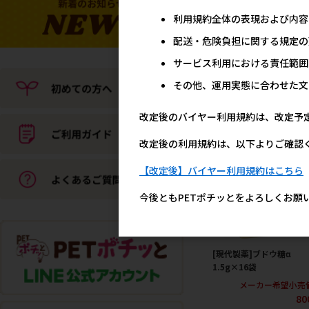
メーカー希望小売
利用規約全体の表現および内容
68
配送・危険負担に関する規定の
サービス利用における責任範囲
現代製薬
その他、運用実態に合わせた文
改定後のバイヤー利用規約は、改定予
改定後の利用規約は、以下よりご確認
【改定後】バイヤー利用規約はこちら
今後ともPETポチッとをよろしくお願
[現代製薬]ブドウ糖α
1.5g×16袋
メーカー希望小売
80