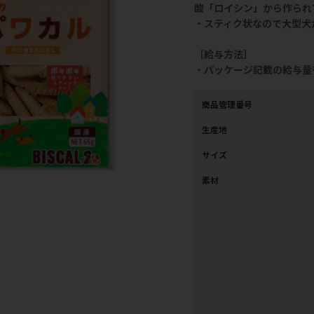
酸「ロイシン」から作られ
・スティク状なので大型犬
［給与方法］
・パッケージ記載の給与量
商品管理番号
生産地
サイズ
素材