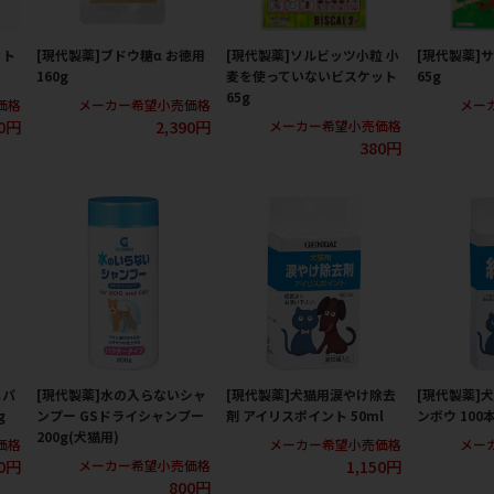
ット
[現代製薬]ブドウ糖α お徳用
[現代製薬]ソルビッツ小粒 小
[現代製薬]
160g
麦を使っていないビスケット
65g
65g
価格
メーカー希望小売価格
メー
00円
2,390円
メーカー希望小売価格
380円
じパ
[現代製薬]水の入らないシャ
[現代製薬]犬猫用涙やけ除去
[現代製薬]犬
g
ンプー GSドライシャンプー
剤 アイリスポイント 50ml
ンボウ 100
200g(犬猫用)
価格
メーカー希望小売価格
メー
20円
1,150円
メーカー希望小売価格
800円