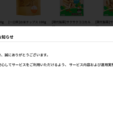
0g
[一口笑]お米チップス 100g
[現代製薬]サクサクココカル
[現代製薬]
65g
65g
価格
メーカー希望小売価格
0円
750円
メーカー希望小売価格
メー
お知らせ
380円
き、誠にありがとうございます。
安心してサービスをご利用いただけるよう、 サービス内容および運用
楽し
[一口笑]ペットと一緒に楽し
[ペッツルート]かぼちゃと乳
いオヤツ 100g カルシウム味
酸菌のミックスボーロ 50g