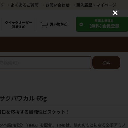
ド
よくあるご質問
お問い合わせ
購入履歴・マイページ
C
l
o
s
e
検索
クパワカル 65g
毎日を応援する機能性ビスケット！
ンへ筋肉成分「HMB」を配合。 HMBは、筋肉のもとになる必須アミノ