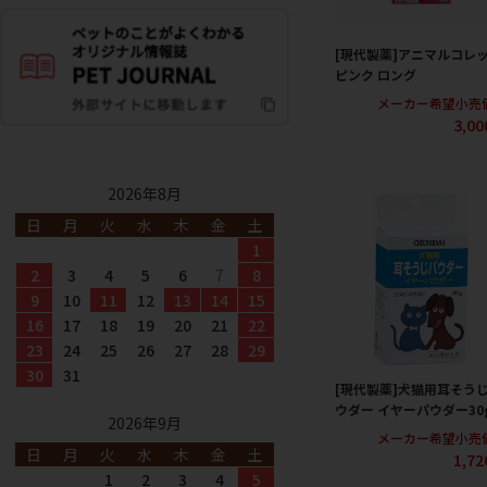
[現代製薬]アニマルコレ
ピンク ロング
メーカー希望小売
3,0
2026年8月
日
月
火
水
木
金
土
1
2
3
4
5
6
7
8
9
10
11
12
13
14
15
16
17
18
19
20
21
22
23
24
25
26
27
28
29
30
31
[現代製薬]犬猫用耳そう
ウダー イヤーパウダー30
2026年9月
メーカー希望小売
日
月
火
水
木
金
土
1,7
1
2
3
4
5