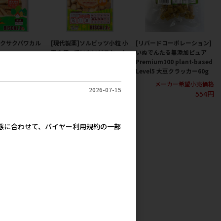
サクサクパワカル
[現代製薬]ソルビッツ小粒 小
[リバードコーポレーション]
麦を使っていないビスケット
いぬでんたる無添加ピュア
65g
Premium100 plant-based
カー希望小売価格
Level5 大豆クラッカー60g
380円
メーカー希望小売価格
380円
メーカー希望小売価格
2026-07-15
554円
実態に合わせて、バイヤー利用規約の一部