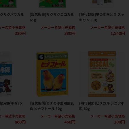
サクサクパワカル
[現代製薬]サクサクココカル
[現代製薬]猫の毛玉とり スッ
65g
キリン 50g
カー希望小売価格
メーカー希望小売価格
メーカー希望小売価格
380円
380円
1,540円
猫用綿棒 GSメ
[現代製薬]ヒナの添加用離乳
[現代製薬]ビスカル シニア小
本
食 ヒナフトール 30g
粒 60g
カー希望小売価格
メーカー希望小売価格
メーカー希望小売価格
860円
460円
280円