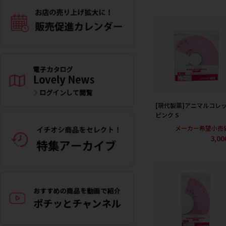
[現代製薬]アニマルコレ
ピンク S
メーカー希望小売
3,0