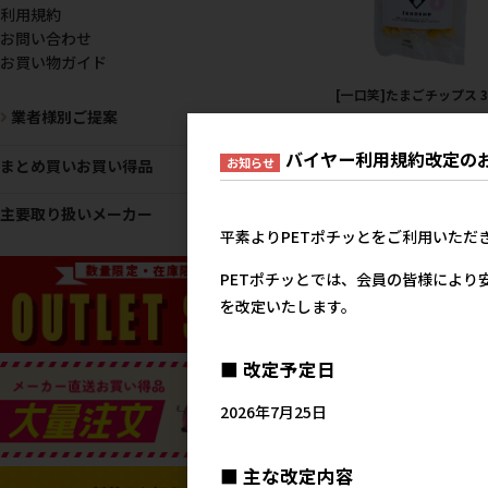
利用規約
お問い合わせ
お買い物ガイド
[一口笑]たまごチップス 3
業者様別ご提案
メーカー希望小売
44
バイヤー利用規約改定の
お知らせ
まとめ買いお買い得品
主要取り扱いメーカー
平素よりPETポチッとをご利用いただ
PETポチッとでは、会員の皆様により
を改定いたします。
■ 改定予定日
2026年7月25日
[一口笑]ペットと一緒に
いオヤツ 100g 豆乳味
■ 主な改定内容