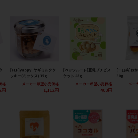
ク
[FLF]yappy! ヤギミルクク
[ペッツルート]豆乳プチビス
[一口笑]お
ッキー(ミックス) 35g
ケット 45g
30g
価格
メーカー希望小売価格
メーカー希望小売価格
メー
12円
1,112円
400円