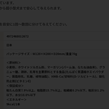
ています。
から超小型犬まで安心して与えられます。
を目安に1回～数回に分けて与えてください。
4972468012672
日本
パッケージサイズ：W120×H200×D20mm/重量70g
＜原材料＞
小麦粉、ホワイトソルガム粉、マーガリン(パーム油、なたね油由来)、グラ
ニュー糖、鶏卵、乳等を主要原料とする食品(たんぱく質濃縮ホエイパウダ
ー、脱脂粉乳、乳糖、植物油脂)、HMB-Ca/甘味料(D-ソルビトール)、酸化
防止剤(ビタミンE)
＜保証成分＞
粗たん白質7.9％以上、粗脂肪15.7％以上、粗繊維0.2％以下、粗灰分1.2％
以下、水分10.0％以下
＜エネルギー＞
9kcal/1本