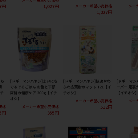
27円
1,027円
メーカー希望小売価格
メー
1,027円
にち
[ドギーマンハヤシ]まいにち
[ドギーマンハヤシ]快適やわ
[ドギーマン
膚･
でるでるごはん お腹と下部
ふわ広葉樹のマット 12L【イ
ーバー 足裏
イチ
尿路の健康ケア 200g【イチ
チオシ】
【イチオシ
オシ】
メーカー希望小売価格
メー
512円
価格
メーカー希望小売価格
5円
355円