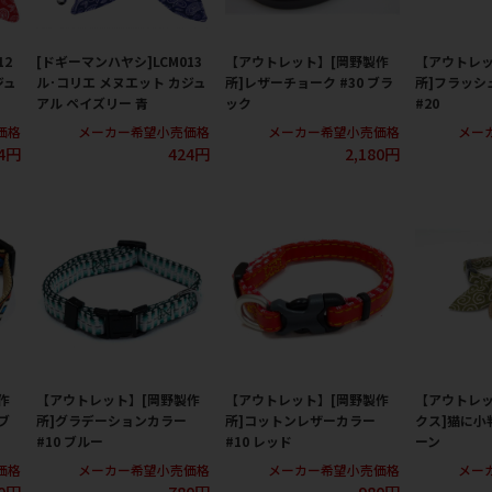
12
[ドギーマンハヤシ]LCM013
【アウトレット】[岡野製作
【アウトレッ
ジュ
ル･コリエ メヌエット カジュ
所]レザーチョーク #30 ブラ
所]フラッシ
アル ペイズリー 青
ック
#20
価格
メーカー希望小売価格
メーカー希望小売価格
メー
4円
424円
2,180円
作
【アウトレット】[岡野製作
【アウトレット】[岡野製作
【アウトレッ
ブ
所]グラデーションカラー
所]コットンレザーカラー
クス]猫に小判
#10 ブルー
#10 レッド
ーン
価格
メーカー希望小売価格
メーカー希望小売価格
メー
80円
780円
980円