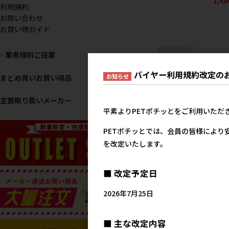
利用規約
お問い合わせ
お買い物ガイド
業者様別ご提案
バイヤー利用規約改定の
お知らせ
まとめ買いお買い得品
主要取り扱いメーカー
平素よりPETポチッとをご利用いただ
【アウトレット】[岡野製
所]エレガントカラー S 
PETポチッとでは、会員の皆様により
ック
を改定いたします。
メーカー希望小売
1,3
■ 改定予定日
2026年7月25日
■ 主な改定内容