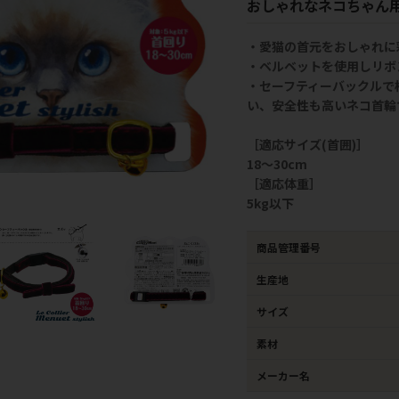
おしゃれなネコちゃん
・愛猫の首元をおしゃれに
・ベルベットを使用しリボ
・セーフティーバックルで
い、安全性も高いネコ首輪
［適応サイズ(首囲)］
18～30cm
［適応体重］
5kg以下
商品管理番号
生産地
サイズ
素材
メーカー名