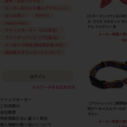
金魚・昆虫アイテム
メーカー別ロット購入アウトレット
まとめ買い
PetPro
[ドギーマンハヤシ]LCM0
ル･コリエ メヌエット カ
Happy Days
アル ペイズリー 赤
クイックオーダー（CSV発注）
メーカー希望小売
ブリーダーパック（プロ製品）
42
インボイス制度(適格請求書)対応
納品書のダウンロードについて
ログイン
パスワードをお忘れの方
クイックオーダー
【アウトレット】[岡野製
ご利用案内
所]アーガイルカラー#20 
会社概要
ラウン
特定商取引法に基づく表記
メーカー希望小売
個人情報の取り扱いについて
1,4