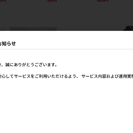
お知らせ
き、誠にありがとうございます。
作
【アウトレット】[岡野製作
【アウトレット】[岡野製作
【アウトレッ
ブラ
所]エレガントカラー M レッ
所]フレッシュカラーリボン
所]レインボー
安心してサービスをご利用いただけるよう、 サービス内容および運用
ド
鈴付 M
ルー
価格
メーカー希望小売価格
メーカー希望小売価格
メー
80円
1,480円
920円