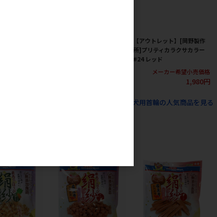
ト】[岡野製作
【アウトレット】[アモワー
【アウトレット】[岡野製作
ションカラー
クス]810011 猫首輪 猫に小
所]プリティカラクサカラー
判 M
#24 レッド
カー希望小売価格
メーカー希望小売価格
メーカー希望小売価格
980円
1,200円
1,980円
すべての犬猫用品 犬猫アクセサリー 犬用首輪の人気商品を見る