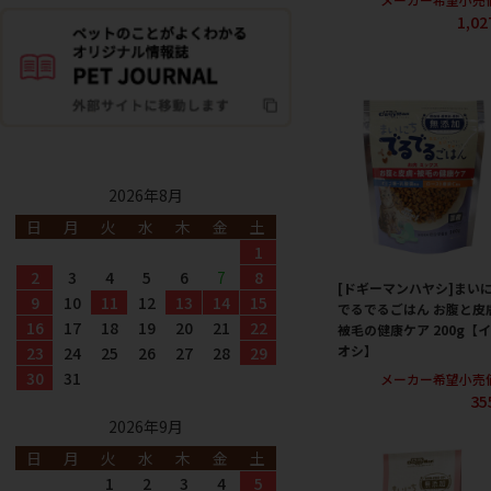
1,0
2026年8月
日
月
火
水
木
金
土
1
2
3
4
5
6
7
8
[ドギーマンハヤシ]まい
9
10
11
12
13
14
15
でるでるごはん お腹と皮
16
17
18
19
20
21
22
被毛の健康ケア 200g【
オシ】
23
24
25
26
27
28
29
30
31
メーカー希望小売
35
2026年9月
日
月
火
水
木
金
土
1
2
3
4
5