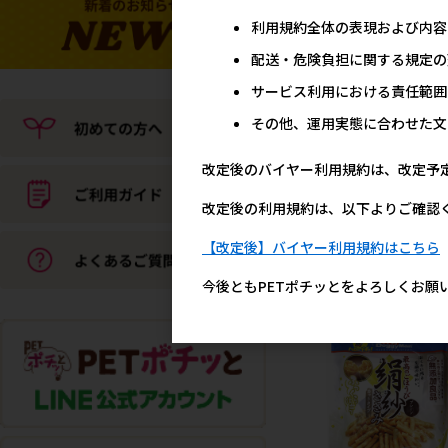
利用規約全体の表現および内容
配送・危険負担に関する規定の
【アウトレット】[岡野製
サービス利用における責任範囲
所]コットンレザーカラー
#15 レッド
その他、運用実態に合わせた文
メーカー希望小売
1,2
改定後のバイヤー利用規約は、改定予
改定後の利用規約は、以下よりご確認
【改定後】バイヤー利用規約はこちら
ドギーマ
今後ともPETポチッとをよろしくお願