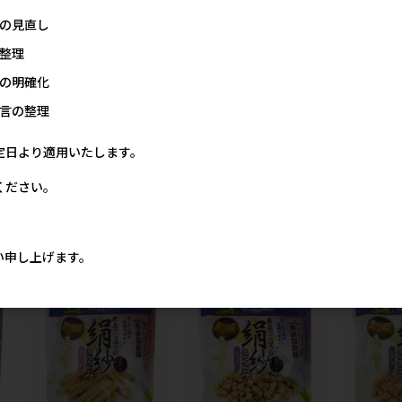
の見直し
整理
作
【アウトレット】[岡野製作
【アウトレット】[岡野製作
【アウトレッ
の明確化
所]ペーズリーレザーカラー
所]コットンレザーカラー
所]グラデー
#21 レッド
#15 ブラウン
#15 ブルー
言の整理
価格
メーカー希望小売価格
メーカー希望小売価格
メー
80円
2,880円
1,280円
定日より適用いたします。
ください。
ンハヤシの人気商品
い申し上げます。