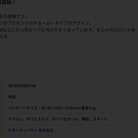
用首輪！
彩る首輪です。
ンがアクセントのチョーカータイプのデザイン。
枝などに引っ掛かっても外れやすくなっています。おしゃれだけじゃな
です。
4976555926798
中国
パッケージサイズ：W123×H93×D15mm/重量13g
ナイロン、ポリエステル、ポリアセタール、亜鉛、スチール
ドギーマンハヤシ 株式会社