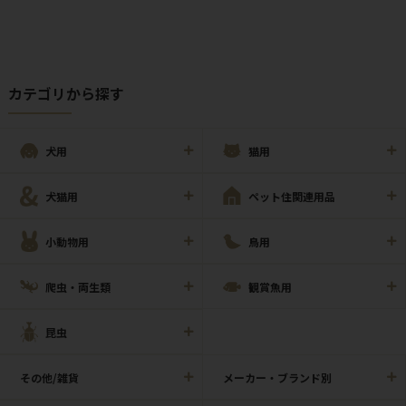
カテゴリから探す
犬用
猫用
犬猫用
ペット住関連用品
小動物用
鳥用
爬虫・両生類
観賞魚用
昆虫
その他/雑貨
メーカー・ブランド別