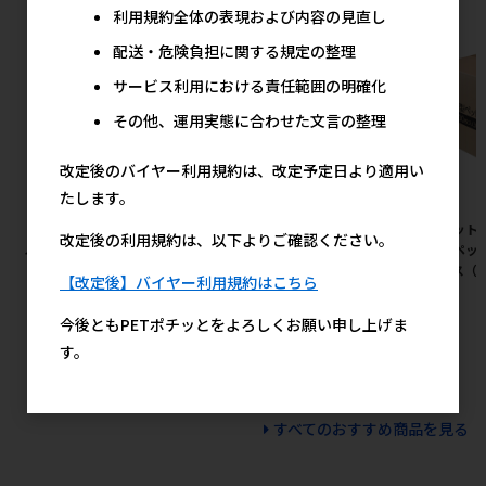
利用規約全体の表現および内容の見直し
配送・危険負担に関する規定の整理
サービス利用における責任範囲の明確化
その他、運用実態に合わせた文言の整理
改定後のバイヤー利用規約は、改定予定日より適用い
たします。
［ペッツルート］カシャカシャ
［ペットプロジャパン(直送)］
［ペット
改定後の利用規約は、以下よりご確認ください。
ぶんぶん トンボ
やさしいウェットテイッシュ80
薄型ペット
枚入×3P（240枚入） ※メー
ケース（1
380円
メーカー希望小売価格
【改定後】バイヤー利用規約はこちら
カー直送（本州のみ） ※発注
単位・最低発注数量(混載10ケ
今後ともPETポチッとをよろしくお願い申し上げま
ース以上)にご注意下さい 【値
す。
上げ前セール】
600円
参考上代
すべてのおすすめ商品を見る