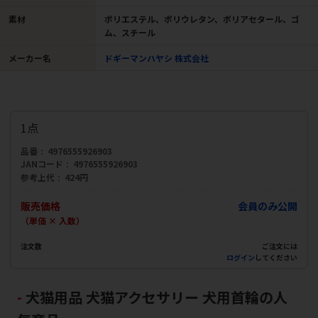
素材
ポリエステル、ポリウレタン、ポリアセタール、ゴ
ム、スチール
メーカー名
ドギーマンハヤシ 株式会社
1点
品番
4976555926903
JANコード
4976555926903
参考上代
424円
販売価格
会員のみ公開
（単価 × 入数）
注文数
ご注文には
ログイン
してください
犬猫用品 犬猫アクセサリー 犬用首輪の人