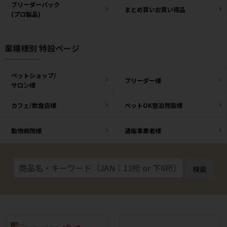
ブリーダーパック
まとめ買いお買い得品
(プロ製品)
業種様別 特設ページ
ペットショップ/
ブリーダー様
サロン様
カフェ/飲食店様
ペットOK宿泊施設様
動物病院様
通販事業者様
検索