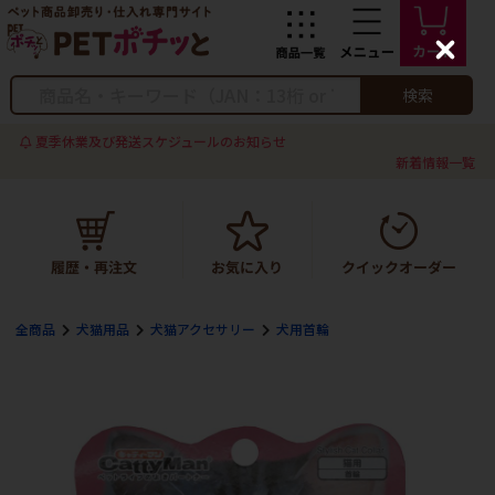
C
l
o
検索
s
e
夏季休業及び発送スケジュールのお知らせ
新着情報一覧
全商品
犬猫用品
犬猫アクセサリー
犬用首輪