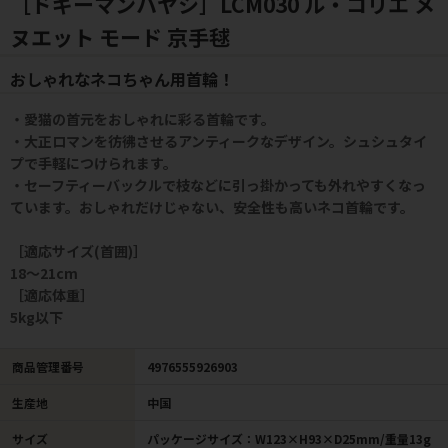
［ドギーマンハヤシ］LCM030 ル・コリエ メ
ヌエット モード 京手毬
おしゃれなネコちゃん用首輪！
・愛猫の首元をおしゃれに彩る首輪です。
・大正ロマンを彷彿させるアンティークなデザイン。シュシュタイ
プで手軽につけられます。
・セーフティーバックルで枝などに引っ掛かっても外れやすくなっ
ています。おしゃれだけじゃない、安全性も高いネコ首輪です。
［適応サイズ(首囲)］
18～21cm
［適応体重］
5kg以下
商品管理番号
4976555926903
生産地
中国
サイズ
パッケージサイズ：W123×H93×D25mm/重量13g