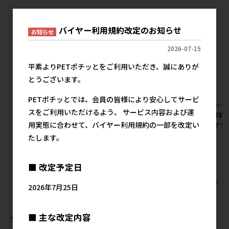
バイヤー利用規約改定のお知らせ
お知らせ
2026-07-15
平素よりPETポチッとをご利用いただき、誠にありが
とうございます。
PETポチッとでは、会員の皆様により安心してサービ
[ドギーマンハヤシ]絹紗 カッ
[ドギーマンハヤシ]絹紗ビーフ
[ドギーマ
スをご利用いただけるよう、 サービス内容および運
トタイプ プレーン 300g
キューブ プレーン 300g
ーブ 野菜入り
用実態に合わせて、バイヤー利用規約の一部を改定い
(100g×3袋)【イチオシ】【値
(100g×3袋)【イチオシ】【値
袋)【イチ
上げ前セール】
上げ前セール】
ール】
たします。
メーカー希望小売価格
メーカー希望小売価格
メ
1,027円
1,027円
■ 改定予定日
すべてのドギーマンハヤシの人気商品を見る
2026年7月25日
おすすめ商品
■ 主な改定内容