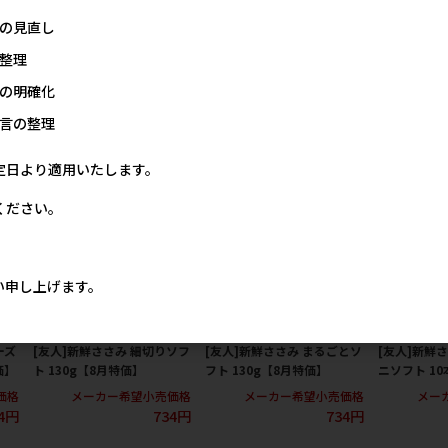
の見直し
ニ
[友人]iNUTOMO からあげ
[友人]iNUTOMO 鶏レバー
[九州ペット
整理
月
BOW 90g 【8月特価】
たんざく 120g 【8月特価】
さみ削り 90
メーカー希望小売価格
メーカー希望小売価格
メー
の明確化
467円
624円
価格
言の整理
3円
定日より適用いたします。
ください。
い申し上げます。
ーズ
[友人]新鮮ささみ 細切りソフ
[友人]新鮮ささみ まるごとソ
[友人]新鮮
価】
ト 130g【8月特価】
フト 130g【8月特価】
ニソフト 1
価格
メーカー希望小売価格
メーカー希望小売価格
メー
4円
734円
734円