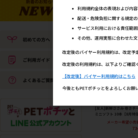
利用規約全体の表現および内容
[友人]新鮮砂肝 細切りミ
配送・危険負担に関する規定の
コラーゲン配合 120g【8
特価】
サービス利用における責任範囲
メーカー希望小売
その他、運用実態に合わせた文
73
改定後のバイヤー利用規約は、改定予
改定後の利用規約は、以下よりご確認
【改定後】バイヤー利用規約はこちら
今後ともPETポチッとをよろしくお願
[友人]新鮮ささみ 巻きチ
ミニソフト 10本【8月特
メーカー希望小売
73