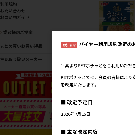
利用規約
お問い合わせ
お買い物ガイド
業者様別ご提案
バイヤー利用規約改定の
お知らせ
まとめ買いお買い得品
[ペティオ]素材そのまま 
主要取り扱いメーカー
ぎと鶏ささみ スライスハ
平素よりPETポチッとをご利用いただ
ド 80g【イチオシ】
メーカー希望小売
PETポチッとでは、会員の皆様により
53
を改定いたします。
■ 改定予定日
2026年7月25日
■ 主な改定内容