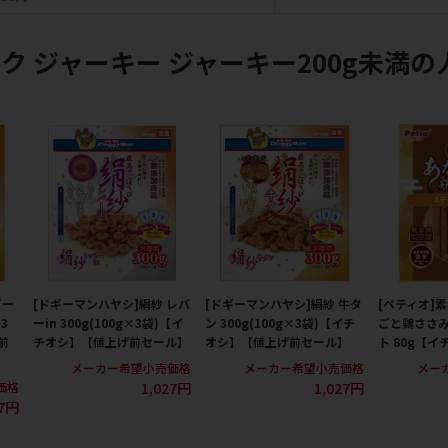
ク ジャーキー ジャーキー200g未満の
ビー
[ドギーマンハヤシ]絹紗 レバ
[ドギーマンハヤシ]絹紗 牛タ
[ペティオ]
×3
ーin 300g(100g×3袋)【イ
ン 300g(100g×3袋)【イチ
ごと鶏ささ
前
チオシ】【値上げ前セール】
オシ】【値上げ前セール】
ト 80g【イ
メーカー希望小売価格
メーカー希望小売価格
メー
1,027円
1,027円
価格
27円