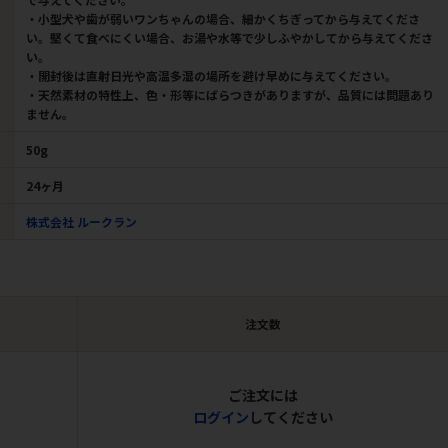
・小型犬や歯が弱いワンちゃんの場合、細かくちぎってから与えてくださ
い。堅くて食べにくい場合、お湯や水等で少しふやかしてから与えてくださ
い。
・開封後は直射日光や高温多湿の場所を避け早めに与えてください。
・天然素材の特性上、色・形等にばらつきがありますが、品質には問題あり
ません。
50g
24ヶ月
株式会社 ルークラン
注文数
ご注文には
ログイン
してください