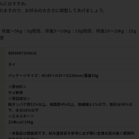
んにおすすめ。
れますので、お好みの大きさに調整してあげましょう。
重～5kg：5g程度、体重5～10kg：10g程度、体重10～20kg：15g
程度
8858987259018
タイ
パッケージサイズ：W105×H25×D220mm/重量50g
＜原材料＞
サメ軟骨
＜保証成分＞
粗タンパク質52％以上、粗脂肪4％以上、粗繊維0.1％以下、粗灰分36％以
下、水分10％以下
＜エネルギー＞
224kcal/100g
・本製品は間食用です。給与量目安を参考に必ず飼い主様の目の届く範囲内
で与えてください。