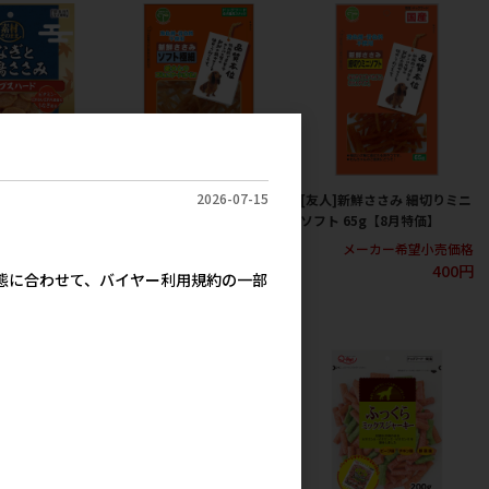
2026-07-15
素材そのまま うな
[友人]新鮮ささみ ソフト極細
[友人]新鮮ささみ 細切りミニ
 チップスハー
65g【8月特価】
ソフト 65g【8月特価】
チオシ】
メーカー希望小売価格
メーカー希望小売価格
400円
400円
カー希望小売価格
実態に合わせて、バイヤー利用規約の一部
534円