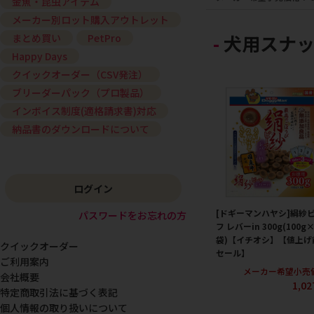
金魚・昆虫アイテム
メーカー別ロット購入アウトレット
犬用スナッ
まとめ買い
PetPro
Happy Days
クイックオーダー（CSV発注）
ブリーダーパック（プロ製品）
インボイス制度(適格請求書)対応
納品書のダウンロードについて
ログイン
[ドギーマンハヤシ]絹紗
パスワードをお忘れの方
フ レバーin 300g(100g
袋)【イチオシ】【値上げ
クイックオーダー
セール】
ご利用案内
メーカー希望小売
会社概要
1,0
特定商取引法に基づく表記
個人情報の取り扱いについて