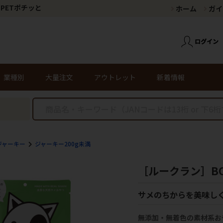
PETポチッと
ホーム
ガイ
業種別
大量注文
アウトレット
新着情報
ジャーキー
ジャーキー200g未満
［ルークラン］BOK
サメのちからを美味し
無添加・無着色の素材系お