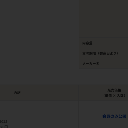
内容量
賞味期限（製造日より）
メーカー名
販売価格
内訳
（単価 × 入数）
会員のみ公開
9018
650円