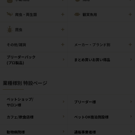
爬虫・両生類
観賞魚用
昆虫
その他/雑貨
メーカー・ブランド別
ブリーダーパック
まとめ買いお買い得品
(プロ製品)
業種様別 特設ページ
ペットショップ/
ブリーダー様
サロン様
カフェ/飲食店様
ペットOK宿泊施設様
動物病院様
通販事業者様