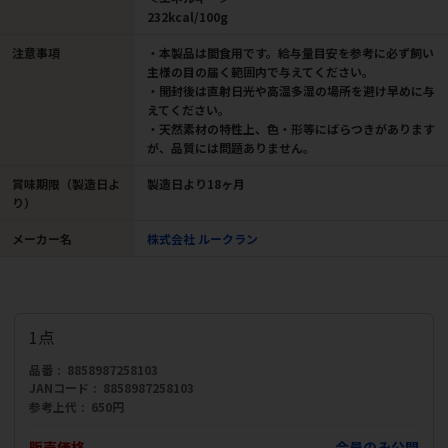
232kcal/100g
注意事項
・本製品は間食用です。給与量目安を参考に必ず飼い
主様の目の届く範囲内で与えてください。
・開封後は直射日光や高温多湿の場所を避け早めに与
えてください。
・天然素材の特性上、色・形等にばらつきがあります
が、品質には問題ありません。
賞味期限（製造日よ
製造日より18ヶ月
り）
メーカー名
株式会社 ルークラン
1点
品番
8858987258103
JANコード
8858987258103
参考上代
650円
販売価格
会員のみ公開