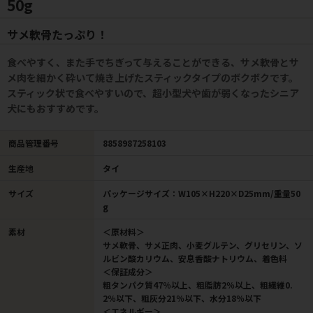
50g
サメ軟骨たっぷり！
食べやすく、また手でちぎって与えることができる、サメ軟骨とサ
メ肉を細かく砕いて焼き上げたスティックタイプのボクボクです。
スティック状で食べやすいので、超小型犬や歯が弱くなったシニア
犬にもおすすめです。
商品管理番号
8858987258103
生産地
タイ
サイズ
パッケージサイズ：W105×H220×D25mm/重量50
g
素材
＜原材料＞
サメ軟骨、サメ正肉、小麦グルテン、グリセリン、ソ
ルビン酸カリウム、安息香酸ナトリウム、着色料
＜保証成分＞
粗タンパク質47％以上、粗脂肪2％以上、粗繊維0.
2％以下、粗灰分21％以下、水分18％以下
＜エネルギー＞