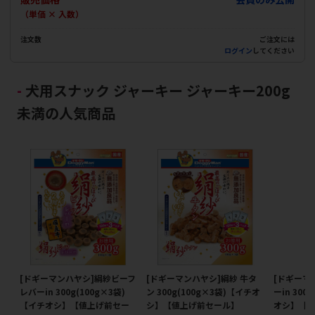
（単価 × 入数）
注文数
ご注文には
ログイン
してください
犬用スナック ジャーキー ジャーキー200g
未満の人気商品
[ドギーマンハヤシ]絹紗ビーフ
[ドギーマンハヤシ]絹紗 牛タ
[ドギーマ
レバーin 300g(100g×3袋)
ン 300g(100g×3袋)【イチオ
ーin 300
【イチオシ】【値上げ前セー
シ】【値上げ前セール】
オシ】【