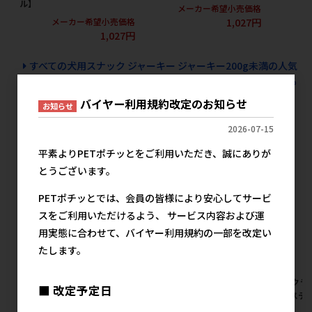
ル】
メーカー希望小売価格
メ
1,027円
メーカー希望小売価格
1,027円
すべての犬用スナック ジャーキー ジャーキー200g未満の人気
商品を見る
バイヤー利用規約改定のお知らせ
お知らせ
ルークランの人気商品
2026-07-15
平素よりPETポチッとをご利用いただき、誠にありが
とうございます。
PETポチッとでは、会員の皆様により安心してサービ
スをご利用いただけるよう、 サービス内容および運
用実態に合わせて、バイヤー利用規約の一部を改定い
たします。
[ルークラン]ループ ペット用
[ルークラン]ループ ペット用
[ルークラ
■ 改定予定日
水筒 ステンレスボトル S シル
水筒 ステンレスボトル S レッ
水筒 ステ
バー
ド
ク