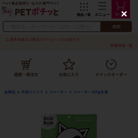
C
l
o
検索
s
e
夏季休業及び発送スケジュールのお知らせ
新着情報一覧
全商品
犬用スナック
ジャーキー
ジャーキー200g未満