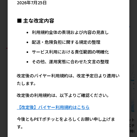
2026年7月25日
メーカー希望小売価格
メーカー希望小売価格
メ
2,100円
2,100円
■ 主な改定内容
すべてのルークランの人気商品を見る
利用規約全体の表現および内容の見直し
配送・危険負担に関する規定の整理
おすすめ商品
サービス利用における責任範囲の明確化
その他、運用実態に合わせた文言の整理
改定後のバイヤー利用規約は、改定予定日より適用い
たします。
改定後の利用規約は、以下よりご確認ください。
【改定後】バイヤー利用規約はこちら
今後ともPETポチッとをよろしくお願い申し上げま
［ペッツルート］カシャカシャ
［ペットプロジャパン(直送)］
［ペット
じゃれる 金魚
やさしいウェットテイッシュ80
ぽ用エチケ
す。
枚入×3P（240枚入） ※メー
【8月特
380円
参考上代
カー直送（本州のみ） ※発注