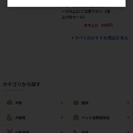
単位・最低発注数量(混載10ケ
ース以上)にご注意下さい 【値
上げ前セール】
600円
参考上代
すべてのおすすめ商品を見る
カテゴリから探す
犬用
猫用
犬猫用
ペット住関連用品
小動物用
鳥用