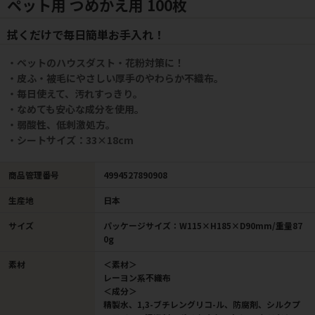
ペット用 つめかえ用 100枚
拭くだけで毎日簡単お手入れ！
・ペットのハウスダスト・花粉対策に！
・皮ふ・被毛にやさしい厚手のやわらか不織布。
・毎日使えて、汚れすっきり。
・なめても安心な成分を使用。
・弱酸性、低刺激処方。
・シートサイズ：33×18cm
商品管理番号
4994527890908
生産地
日本
サイズ
パッケージサイズ：W115×H185×D90mm/重量87
0g
素材
＜素材＞
レーヨン系不織布
＜成分＞
精製水、1,3-ブチレングリコ-ル、防腐剤、シルクプ