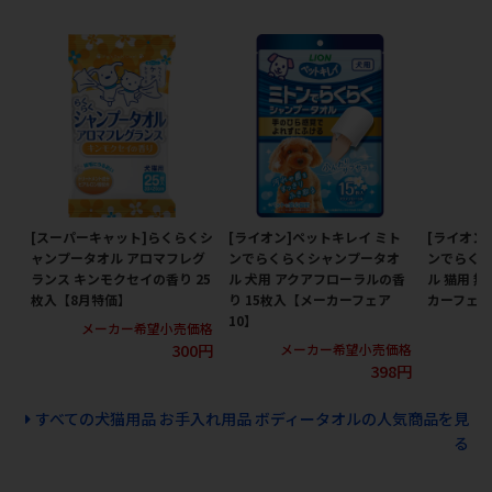
[スーパーキャット]らくらくシ
[ライオン]ペットキレイ ミト
[ライオン
ャンプータオル アロマフレグ
ンでらくらくシャンプータオ
ンでらく
ランス キンモクセイの香り 25
ル 犬用 アクアフローラルの香
ル 猫用 無
枚入【8月特価】
り 15枚入【メーカーフェア
カーフェア
10】
メーカー希望小売価格
メ
300円
メーカー希望小売価格
398円
すべての犬猫用品 お手入れ用品 ボディータオルの人気商品を見
る