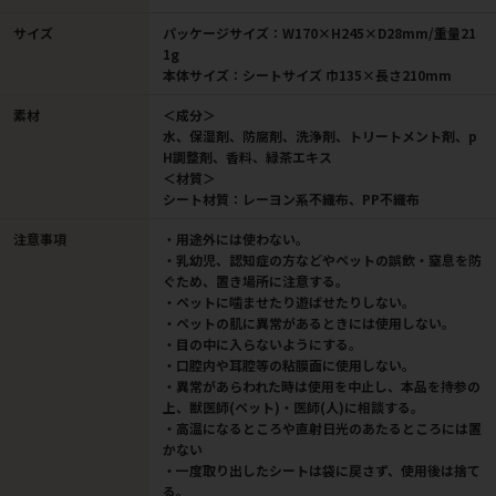
サイズ
パッケージサイズ：W170×H245×D28mm/重量21
1g
本体サイズ：シートサイズ 巾135×長さ210mm
素材
＜成分＞
水、保湿剤、防腐剤、洗浄剤、トリートメント剤、p
H調整剤、香料、緑茶エキス
＜材質＞
シート材質：レーヨン系不織布、PP不織布
注意事項
・用途外には使わない。
・乳幼児、認知症の方などやペットの誤飲・窒息を防
ぐため、置き場所に注意する。
・ペットに噛ませたり遊ばせたりしない。
・ペットの肌に異常があるときには使用しない。
・目の中に入らないようにする。
・口腔内や耳腔等の粘膜面に使用しない。
・異常があらわれた時は使用を中止し、本品を持参の
上、獣医師(ペット)・医師(人)に相談する。
・高温になるところや直射日光のあたるところには置
かない
・一度取り出したシートは袋に戻さず、使用後は捨て
る。