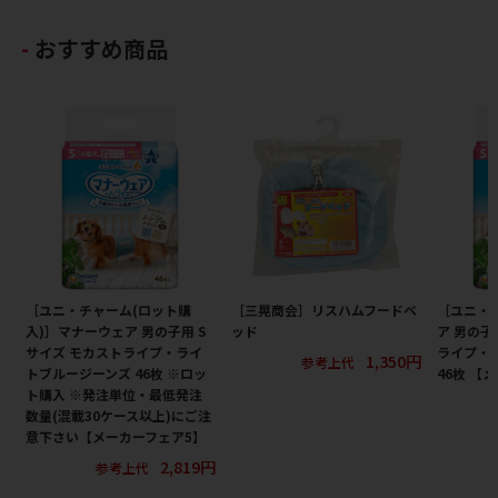
おすすめ商品
［ユニ・チャーム(ロット購
［三晃商会］リスハムフードベ
［ユニ・
入)］マナーウェア 男の子用 S
ッド
ア 男の子
サイズ モカストライプ・ライ
ライプ・
1,350円
参考上代
トブルージーンズ 46枚 ※ロッ
46枚 【
ト購入 ※発注単位・最低発注
数量(混載30ケース以上)にご注
意下さい【メーカーフェア5】
2,819円
参考上代