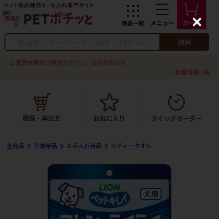
C
l
o
検索
s
e
夏季休業及び発送スケジュールのお知らせ
新着情報一覧
全商品
犬猫用品
お手入れ用品
ボディータオル