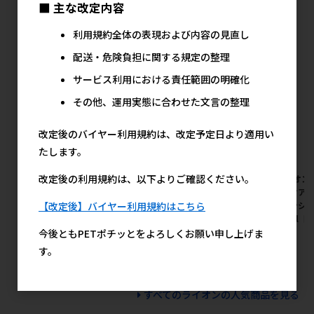
■ 主な改定内容
ライオンの人気商品
利用規約全体の表現および内容の見直し
配送・危険負担に関する規定の整理
サービス利用における責任範囲の明確化
その他、運用実態に合わせた文言の整理
改定後のバイヤー利用規約は、改定予定日より適用い
たします。
改定後の利用規約は、以下よりご確認ください。
[ライオン]PETKISS ワンちゃ
[ライオン]ペットキレイ 泡リ
[ライオン
んの超歯みがきおやつ チーズ
ンスインシャンプー 肌ケア
げんケア 
ササミサンド 100g【メーカー
230ml【メーカーフェア10】
スインシャ
【改定後】バイヤー利用規約はこちら
フェア10】
150ml
メーカー希望小売価格
今後ともPETポチッとをよろしくお願い申し上げま
823円
メーカー希望小売価格
メ
850円
す。
すべてのライオンの人気商品を見る