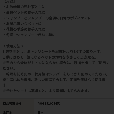
【用途】
・お散歩後の汚れ落としに
・高齢ペットのお手入れに
・シャンプーとシャンプーの合間の日常のボディケアに
・お風呂嫌いなペットに
・花粉の季節のお手入れに
・冬場でシャンプーできない時に
＜使用方法＞
1.袋を開封し、ミトン型シートを端部分より1枚ずつ取り出す。
2.手にはめて、気になるペットの汚れをやさしくふき取る。
※手のひら全体がミトンに入らない場合は、親指を出してご使用く
ださい。
※乾燥を防ぐため、使用後はジッパーをしっかり閉めてください。
※手にはめたまま、新しい面にずらして、前面を無駄なく使えま
す。
※汚れたシートは裏返すと、より清潔に捨てられます。
商品管理番号
4903351007451
生産地
日本