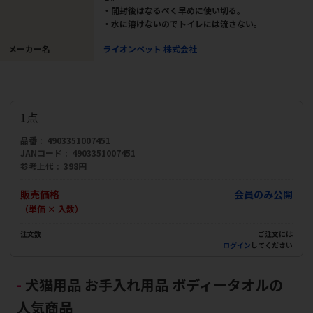
・開封後はなるべく早めに使い切る。
・水に溶けないのでトイレには流さない。
メーカー名
ライオンペット 株式会社
1点
品番
4903351007451
JANコード
4903351007451
参考上代
398円
販売価格
会員のみ公開
（単価 × 入数）
注文数
ご注文には
ログイン
してください
犬猫用品 お手入れ用品 ボディータオルの
人気商品