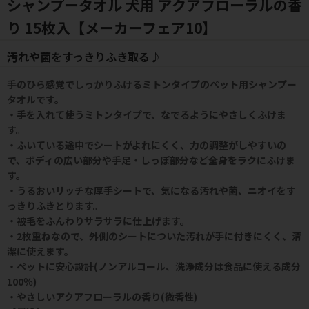
シャンプータオル 犬用 アクアフローラルの香
り 15枚入【メーカーフェア10】
汚れや菌をすっきりふき取る♪
手のひら感覚でしっかりふけるミトンタイプのペット用シャンプー
タオルです。
・手を入れて使うミトンタイプで、なでるようにやさしくふけま
す。
・ふいている途中でシートがよれにくく、力の調整がしやすいの
で、ボディの広い部分や手足・しっぽ部分など全身をラクにふけま
す。
・うるおいリッチな厚手シートで、気になる汚れや菌、ニオイをす
っきりふきとります。
・被毛をふんわりサラサラに仕上げます。
・2枚重ねなので、外側のシートについた汚れが手に付きにくく、清
潔に使えます。
・ペットに安心設計(ノンアルコール、洗浄成分は食品に使える成分
100％)
・やさしいアクアフローラルの香り(微香性)