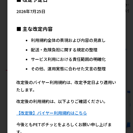
[ルークラン]ループ ペット用
[ルークラン]ループ ペット用
[ルークラ
水筒 ステンレスボトル S シル
水筒 ステンレスボトル S レッ
水筒 ステ
2026年7月25日
バー
ド
ク
メーカー希望小売価格
メーカー希望小売価格
メ
■ 主な改定内容
2,100円
2,100円
利用規約全体の表現および内容の見直し
すべてのルークランの人気商品を見る
配送・危険負担に関する規定の整理
サービス利用における責任範囲の明確化
おすすめ商品
その他、運用実態に合わせた文言の整理
改定後のバイヤー利用規約は、改定予定日より適用い
たします。
改定後の利用規約は、以下よりご確認ください。
【改定後】バイヤー利用規約はこちら
今後ともPETポチッとをよろしくお願い申し上げま
す。