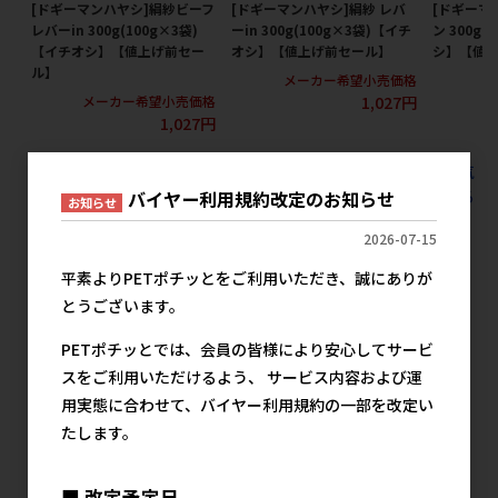
[ドギーマンハヤシ]絹紗ビーフ
[ドギーマンハヤシ]絹紗 レバ
[ドギーマ
レバーin 300g(100g×3袋)
ーin 300g(100g×3袋)【イチ
ン 300g
【イチオシ】【値上げ前セー
オシ】【値上げ前セール】
シ】【値
ル】
メーカー希望小売価格
メ
1,027円
メーカー希望小売価格
1,027円
すべての犬用スナック ジャーキー ジャーキー200g未満の人気
商品を見る
バイヤー利用規約改定のお知らせ
お知らせ
2026-07-15
ルークランの人気商品
平素よりPETポチッとをご利用いただき、誠にありが
とうございます。
PETポチッとでは、会員の皆様により安心してサービ
スをご利用いただけるよう、 サービス内容および運
用実態に合わせて、バイヤー利用規約の一部を改定い
たします。
■ 改定予定日