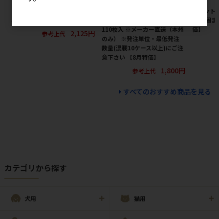
［ペティオ］猫小町ソフトハー
［ペットプロジャパン(直送)］
［ペット
ネスリード まり S レッド
おさんぽ用エチケットパック
プロ 固ま
110枚入 ※メーカー直送（本州
価】
2,125円
参考上代
のみ） ※発注単位・最低発注
数量(混載10ケース以上)にご注
意下さい 【8月特価】
1,800円
参考上代
すべてのおすすめ商品を見る
カテゴリから探す
犬用
猫用