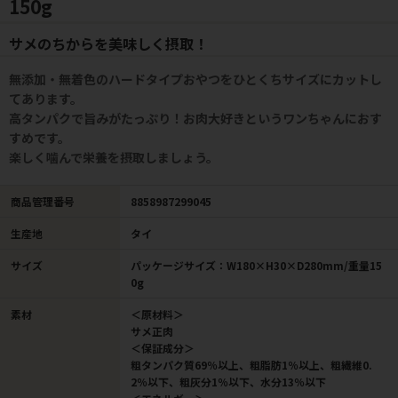
150g
サメのちからを美味しく摂取！
無添加・無着色のハードタイプおやつをひとくちサイズにカットし
てあります。
高タンパクで旨みがたっぷり！お肉大好きというワンちゃんにおす
すめです。
楽しく噛んで栄養を摂取しましょう。
商品管理番号
8858987299045
生産地
タイ
サイズ
パッケージサイズ：W180×H30×D280mm/重量15
0g
素材
＜原材料＞
サメ正肉
＜保証成分＞
粗タンパク質69％以上、粗脂肪1％以上、粗繊維0.
2％以下、粗灰分1％以下、水分13％以下