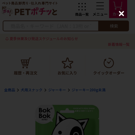
C
l
o
検索
s
e
夏季休業及び発送スケジュールのお知らせ
新着情報一覧
全商品
犬用スナック
ジャーキー
ジャーキー200g未満