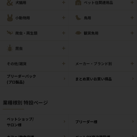
犬猫用
ペット住関連用品
小動物用
鳥用
爬虫・両生類
観賞魚用
昆虫
その他/雑貨
メーカー・ブランド別
ブリーダーパック
まとめ買いお買い得品
(プロ製品)
業種様別 特設ページ
ペットショップ/
ブリーダー様
サロン様
カフェ/飲食店様
ペットOK宿泊施設様