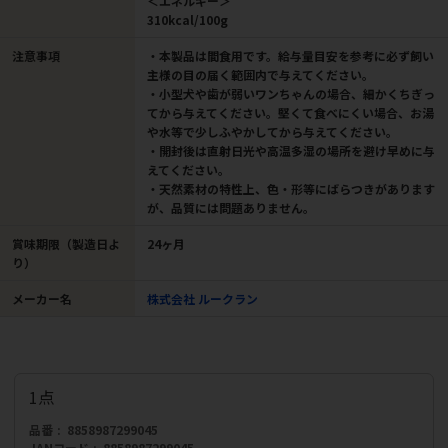
＜エネルギー＞
310kcal/100g
注意事項
・本製品は間食用です。給与量目安を参考に必ず飼い
主様の目の届く範囲内で与えてください。
・小型犬や歯が弱いワンちゃんの場合、細かくちぎっ
てから与えてください。堅くて食べにくい場合、お湯
や水等で少しふやかしてから与えてください。
・開封後は直射日光や高温多湿の場所を避け早めに与
えてください。
・天然素材の特性上、色・形等にばらつきがあります
が、品質には問題ありません。
賞味期限（製造日よ
24ヶ月
り）
メーカー名
株式会社 ルークラン
1点
品番
8858987299045
JANコード
8858987299045