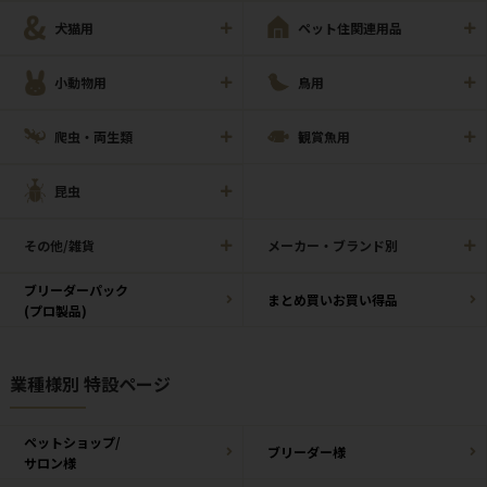
犬猫用
ペット住関連用品
小動物用
鳥用
爬虫・両生類
観賞魚用
昆虫
その他/雑貨
メーカー・ブランド別
ブリーダーパック
まとめ買いお買い得品
(プロ製品)
業種様別 特設ページ
ペットショップ/
ブリーダー様
サロン様