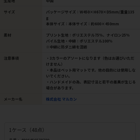
生産地
中国
サイズ
パッケージサイズ：W450×H670×D5mm/重量135
g
本体サイズ：本体サイズ：約600×450mm
素材
プリント生地：ポリエステル75％、ナイロン25％
パイル生地・中綿：ポリエステル100％
※中綿に防ダニ綿を混紡
注意事項
・3カラーのアソートになります（色はお選びいただ
けません）
・本品はペット用マットです。他の目的には使用しな
いでください。
・ハンドメイドの為、表記寸法と若干の差異が生じる
場合があります。
メーカー名
株式会社 マルカン
1ケース（48点）
品番
4906456578789