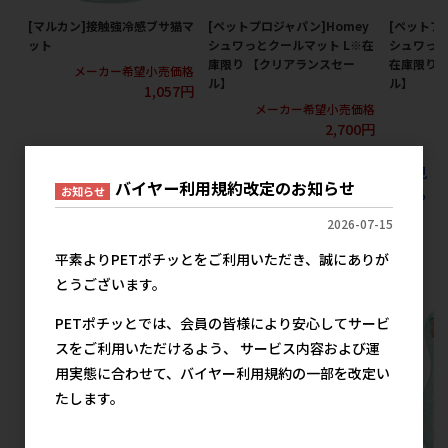
[マルカン]接触強冷感ブサ猫マ
[ペットプロジャパン]Homey
[ペットプ
ット
シュワっとクールマット L※在
シュワっと
庫限り 【クリアランスセー
在庫限り 
メーカー希望小売価格
ル】
ル】
1,057円
メーカー希望小売価格
メ
2,700円
すべてのペット住関連用品 ベット マット(布製)の人気商品を見
バイヤー利用規約改定のお知らせ
お知らせ
る
2026-07-15
マルカンの人気商品
平素よりPETポチッとをご利用いただき、誠にありが
とうございます。
PETポチッとでは、会員の皆様により安心してサービ
スをご利用いただけるよう、 サービス内容および運
用実態に合わせて、バイヤー利用規約の一部を改定い
たします。