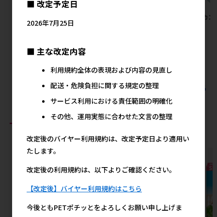
■ 改定予定日
【アウトレット】[マルカン]虫
【アウトレット】[マルカ
[マルカン
2026年7月25日
グルメ 乾燥ミルワーム
ン]THE･PERFECT ONE 水素
ット
40g×6個 ※賞味期限2026年
サーバーどこでもファウンテ
メ
10月1日まで
ン犬用
■ 主な改定内容
メーカー希望小売価格
メーカー希望小売価格
1,740円
1,380円
利用規約全体の表現および内容の見直し
配送・危険負担に関する規定の整理
すべてのマルカンの人気商品を見る
サービス利用における責任範囲の明確化
その他、運用実態に合わせた文言の整理
おすすめ商品
改定後のバイヤー利用規約は、改定予定日より適用い
たします。
改定後の利用規約は、以下よりご確認ください。
【改定後】バイヤー利用規約はこちら
今後ともPETポチッとをよろしくお願い申し上げま