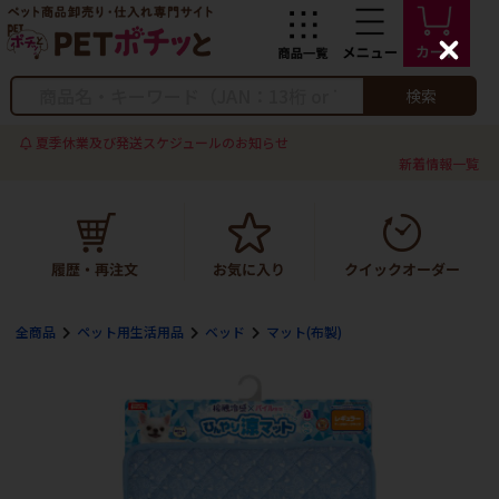
C
l
o
検索
s
e
夏季休業及び発送スケジュールのお知らせ
新着情報一覧
全商品
ペット用生活用品
ベッド
マット(布製)