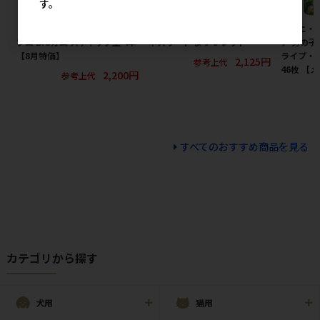
す。
［ペットプロジャパン］ペット
［ペティオ］猫小町ソフトハー
［ユニ・
プロ BIGガム スティック型 4本
ネスリード まり S レッド
ア 男の子
【8月特価】
ライプ・
2,125円
参考上代
46枚 【
2,200円
参考上代
すべてのおすすめ商品を見る
カテゴリから探す
犬用
猫用