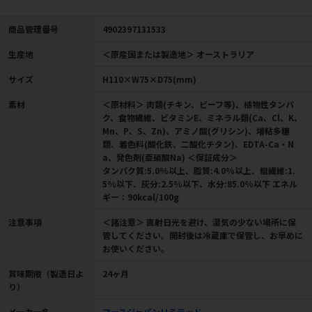
商品管理番号
4902397131533
生産地
＜原産国または製造地＞ オーストラリア
サイズ
H110×W75×D75(mm)
素材
＜原材料＞ 肉類(チキン、ビーフ等)、植物性タンパ
ク、食物繊維、ビタミンE、ミネラル類(Ca、Cl、K、
Mn、P、S、Zn)、アミノ酸(グリシン)、増粘多糖
類、着色料(酸化鉄、二酸化チタン)、EDTA-Ca・N
a、発色剤(亜硝酸Na) ＜保証成分＞
タンパク質:5.0%以上、脂質:4.0%以上、粗繊維:1.
5%以下、灰分:2.5%以下、水分:85.0%以下 エネル
ギー：90kcal/100g
注意事項
＜諸注意＞ 直射日光を避け、湿気の少ない場所に保
管してください。開封後は冷蔵庫で保管し、お早めに
お使いください。
賞味期限（製造日よ
24ヶ月
り）
メーカー名
マースジャパンリミテッド