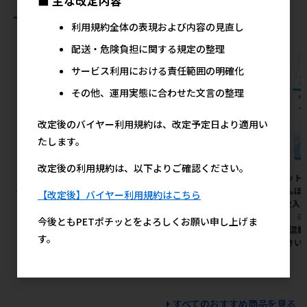
■ 主な改定内容
おすすめ商品
利用規約全体の表現および内容の見直し
配送・危険負担に関する規定の整理
サービス利用における責任範囲の明確化
その他、運用実態に合わせた文言の整理
改定後のバイヤー利用規約は、改定予定日より適用い
たします。
改定後の利用規約は、以下よりご確認ください。
［ペットプロジャパン］マイラ
［ジェックス(直送：小動物・
［ペット
イフベッド SSサイズ ピンク
観賞魚)］メダカ元気 プロバイ
おさんぽ
【改定後】バイヤー利用規約はこちら
オフードクリア 130g ※メーカ
110枚入
2,440円
参考上代
ー直送となります。※発注単
のみ） 
今後ともPETポチッとをよろしくお願い申し上げま
位・最低ご購入金額にご注意下
数量(混載
す。
さい
意下さい 
590円
参考上代
すべてのおすすめ商品を見る