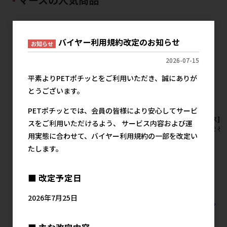
バイヤー利用規約改定のお知らせ
お知らせ
2026-07-15
平素よりPETポチッとをご利用いただき、誠にありが
とうございます。
PETポチッとでは、会員の皆様により安心してサービ
[マース]シーザー 自然素材レ
[マース]シーザー 自然素材レ
[マース]
スをご利用いただけるよう、 サービス内容および運
シピ 平飼い鶏の蒸しささみ&
シピ 平飼い鶏の蒸しささみ&
ピ まぐろ
用実態に合わせて、バイヤー利用規約の一部を改定い
さつまいも･いんげん 60g×4
にんじん チーズ入り 60g×4袋
ア10】
たします。
袋【メーカーフェア10】
【メーカーフェア10】
メ
メーカー希望小売価格
メーカー希望小売価格
489円
489円
■ 改定予定日
2026年7月25日
すべてのマースの人気商品を見る