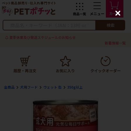
C
l
o
検索
s
e
夏季休業及び発送スケジュールのお知らせ
新着情報一覧
全商品
犬用フード
ウェット 缶
350g以上