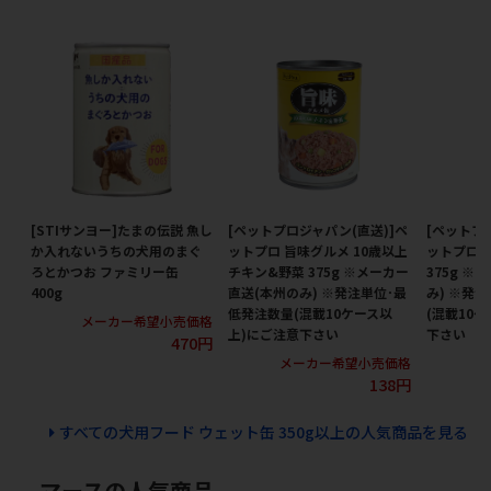
[STIサンヨー]たまの伝説 魚し
[ペットプロジャパン(直送)]ペ
[ペットプ
か入れないうちの犬用のまぐ
ットプロ 旨味グルメ 10歳以上
ットプロ 
ろとかつお ファミリー缶
チキン&野菜 375g ※メーカー
375g ※
400g
直送(本州のみ) ※発注単位･最
み) ※発
低発注数量(混載10ケース以
(混載10
メーカー希望小売価格
上)にご注意下さい
下さい
470円
メーカー希望小売価格
メ
138円
すべての犬用フード ウェット缶 350g以上の人気商品を見る
マースの人気商品