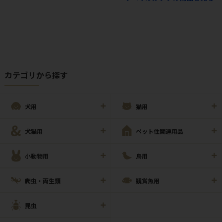
カテゴリから探す
犬用
猫用
犬猫用
ペット住関連用品
小動物用
鳥用
爬虫・両生類
観賞魚用
昆虫