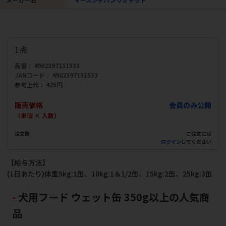
1点
品番
4902397131533
JANコード
4902397131533
参考上代
425円
販売価格
会員のみ公開
（単価 × 入数）
注文数
ご注文には
ログイン
してください
【給与方法】
(1日あたり)体重5kg:1缶、10kg:1＆1/2缶、15kg:2缶、25kg:3缶
犬用フード ウェット缶 350g以上の人気商
品