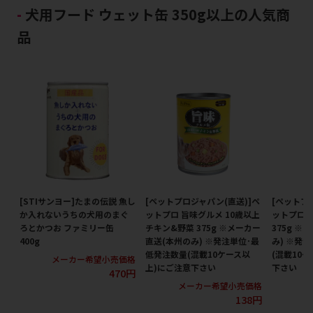
犬用フード ウェット缶 350g以上の人気商
品
[STIサンヨー]たまの伝説 魚し
[ペットプロジャパン(直送)]ペ
[ペットプ
か入れないうちの犬用のまぐ
ットプロ 旨味グルメ 10歳以上
ットプロ 
ろとかつお ファミリー缶
チキン&野菜 375g ※メーカー
375g ※
400g
直送(本州のみ) ※発注単位･最
み) ※発
低発注数量(混載10ケース以
(混載10
メーカー希望小売価格
上)にご注意下さい
下さい
470円
メーカー希望小売価格
メ
138円