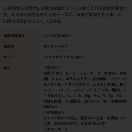
13歳頃からの愛犬に必要な栄養がバランス良くとれる総合栄養食で
す。愛犬の大好きなチキンをベースに、緑黄色野菜を加えました。
抗酸化成分ビタミンC、Eを強化。
商品管理番号
4902397839934
生産地
オーストラリア
サイズ
H110×W75×D75(mm)
素材
＜原材料＞
肉類(チキン、ビーフ、ラム、ポーク、家禽等)、野菜
類(にんじん、ほうれんそう)、食物繊維、マリーゴー
ルドミール、トマトパウダー、ビタミン類(B1、B6、
B12、C、D3、E、コリン、パントテン酸、葉酸)、ミ
ネラル類(Ca、Cl、I、K、Mg、Mn、P、Se、Zn)、
増粘多糖類、pH調整剤、EDTA-Ca・Na、発色剤(亜
硝酸Na)
＜保証成分＞
タンパク質4.5％以上、脂質4.0％以上、粗繊維1.5％
以下、灰分2.5％以下、水分87.0％以下
＜エネルギー＞