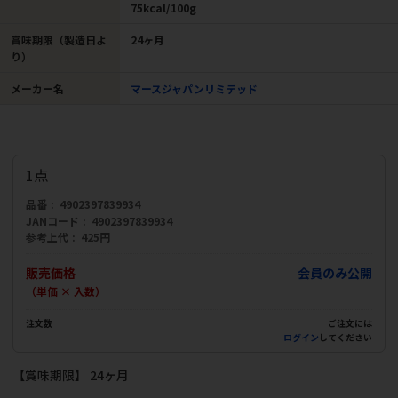
75kcal/100g
賞味期限（製造日よ
24ヶ月
り）
メーカー名
マースジャパンリミテッド
1点
品番
4902397839934
JANコード
4902397839934
参考上代
425円
販売価格
会員のみ公開
（単価 × 入数）
注文数
ご注文には
ログイン
してください
【賞味期限】 24ヶ月