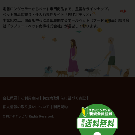
定番ロングセラーからペット専門商品まで、豊富なラインナップ。
ペット商品卸売り・仕入れ専門サイト「PETポチッと」
半世紀以上、関西を中心に全国展開するオールペット（フード＆用品）総合会
社「ラブリー・ペット商事株式会社」が運営しております。
会社概要
|
ご利用案内
|
特定商取引法に基づく表記
|
個人情報の取り扱いについて
|
利用規約
© PETポチッと All Rights Reserved.