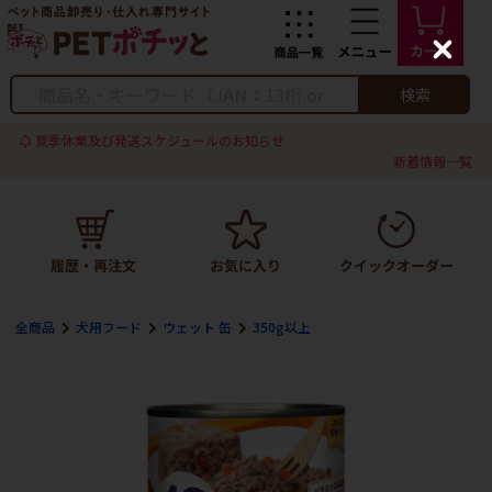
C
l
o
検索
s
e
夏季休業及び発送スケジュールのお知らせ
新着情報一覧
全商品
犬用フード
ウェット 缶
350g以上