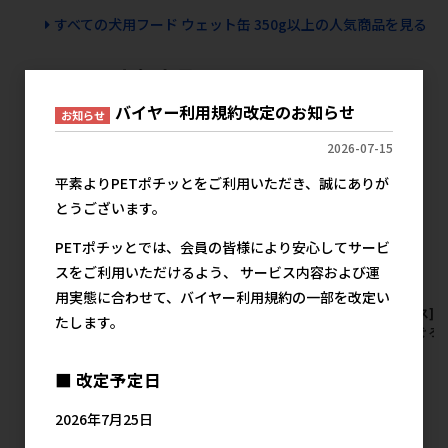
すべての犬用フード ウェット缶 350g以上の人気商品を見る
マースの人気商品
バイヤー利用規約改定のお知らせ
お知らせ
2026-07-15
平素よりPETポチッとをご利用いただき、誠にありが
とうございます。
PETポチッとでは、会員の皆様により安心してサービ
スをご利用いただけるよう、 サービス内容および運
用実態に合わせて、バイヤー利用規約の一部を改定い
[マース]シーザー 自然素材レ
[マース]シーザー 自然素材レ
[マース]
たします。
シピ 平飼い鶏の蒸しささみ&
シピ 平飼い鶏の蒸しささみ&
ピ まぐろ
さつまいも･いんげん 60g×4
にんじん チーズ入り 60g×4袋
ア10】
袋【メーカーフェア10】
【メーカーフェア10】
メ
■ 改定予定日
メーカー希望小売価格
メーカー希望小売価格
489円
489円
2026年7月25日