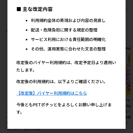
■ 主な改定内容
すべてのマースの人気商品を見る
利用規約全体の表現および内容の見直し
おすすめ商品
配送・危険負担に関する規定の整理
サービス利用における責任範囲の明確化
その他、運用実態に合わせた文言の整理
改定後のバイヤー利用規約は、改定予定日より適用い
たします。
改定後の利用規約は、以下よりご確認ください。
【改定後】バイヤー利用規約はこちら
［ペットプロジャパン(直送)］
［三晃商会］リスハムフードベ
［ペティオ
今後ともPETポチッとをよろしくお願い申し上げま
おさんぽ用エチケットパック
ッド
り。 36
110枚入 ※メーカー直送（本州
注単位・
す。
1,350円
参考上代
のみ） ※発注単位・最低発注
計：税抜
数量(混載10ケース以上)にご注
下さい
意下さい 【8月特価】