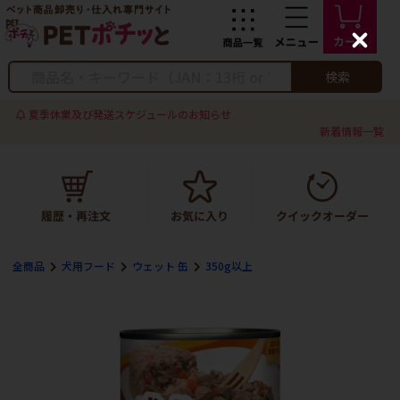
C
l
o
検索
s
e
夏季休業及び発送スケジュールのお知らせ
新着情報一覧
全商品
犬用フード
ウェット 缶
350g以上