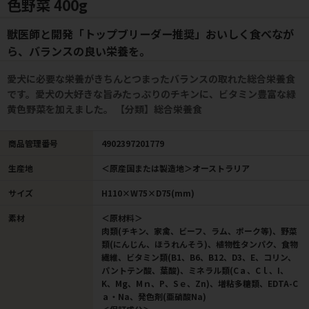
色野菜 400g
獣医師と開発「トップブリーダー推奨」おいしく食べなが
ら、バランスの良い栄養を。
愛犬に必要な栄養がきちんとつまったバランスの取れた総合栄養食
です。愛犬の大好きな旨みたっぷりのチキンに、ビタミン豊富な緑
黄色野菜を加えました。 【分類】総合栄養食
商品管理番号
4902397201779
生産地
＜原産国または製造地＞オーストラリア
サイズ
H110×W75×D75(mm)
素材
＜原材料＞
肉類(チキン、家禽、ビーフ、ラム、ポーク等)、野菜
類(にんじん、ほうれんそう)、植物性タンパク、食物
繊維、ビタミン類(B1、B6、B12、D3、E、コリン、
パントテン酸、葉酸)、ミネラル類(Cａ、Cｌ、I、
K、Mg、Mｎ、P、Sｅ、Zn)、増粘多糖類、EDTA-C
ａ・Na、発色剤(亜硝酸Na)