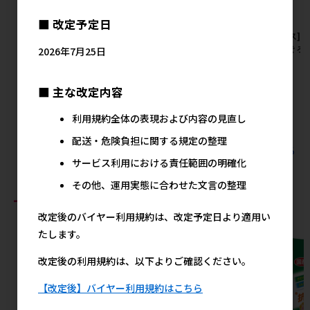
■ 改定予定日
[マース]シーザー 自然素材レ
[マース]シーザー 自然素材レ
[マース]
シピ 平飼い鶏の蒸しささみ&
シピ 平飼い鶏の蒸しささみ&
ピ まぐろ
2026年7月25日
さつまいも･いんげん 60g×4
にんじん チーズ入り 60g×4袋
ア10】
袋【メーカーフェア10】
【メーカーフェア10】
メ
■ 主な改定内容
メーカー希望小売価格
メーカー希望小売価格
489円
489円
利用規約全体の表現および内容の見直し
配送・危険負担に関する規定の整理
すべてのマースの人気商品を見る
サービス利用における責任範囲の明確化
その他、運用実態に合わせた文言の整理
おすすめ商品
改定後のバイヤー利用規約は、改定予定日より適用い
たします。
改定後の利用規約は、以下よりご確認ください。
【改定後】バイヤー利用規約はこちら