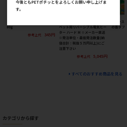
今後ともPETポチッとをよろしくお願い申し上げま
す。
［友人］新鮮砂肝 ふりかけ
［ペティオアドメイト(直送)］
［アース
80g
ペット用リバーシブル電気ヒー
の香ダブル
ター ハード M ※メーカー直送
345円
参考上代
※発注単位・最低発注数量(納
価合計：税抜５万円以上)にご
注意下さい
5,045円
参考上代
すべてのおすすめ商品を見る
カテゴリから探す