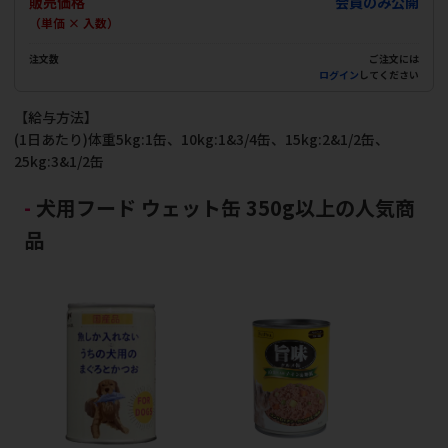
販売価格
会員のみ公開
（単価 × 入数）
注文数
ご注文には
ログイン
してください
【給与方法】
(1日あたり)体重5kg:1缶、10kg:1&3/4缶、15kg:2&1/2缶、
25kg:3&1/2缶
犬用フード ウェット缶 350g以上の人気商
品