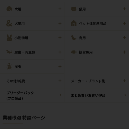
犬用
猫用
犬猫用
ペット住関連用品
小動物用
鳥用
爬虫・両生類
観賞魚用
昆虫
その他/雑貨
メーカー・ブランド別
ブリーダーパック
まとめ買いお買い得品
(プロ製品)
業種様別 特設ページ