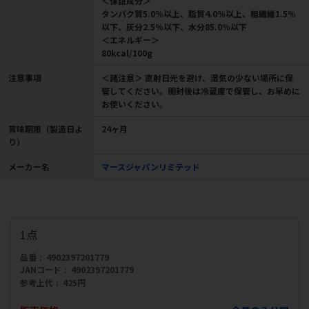
＜保証成分＞
タンパク質5.0％以上、脂質4.0％以上、粗繊維1.5％
以下、灰分2.5％以下、水分85.0％以下
＜エネルギー＞
80kcal/100g
注意事項
＜諸注意＞ 直射日光を避け、湿気の少ない場所に保
管してください。開封後は冷蔵庫で保管し、お早めに
お使いください。
賞味期限（製造日よ
24ヶ月
り）
メーカー名
マースジャパンリミテッド
1点
品番
4902397201779
JANコード
4902397201779
参考上代
425円