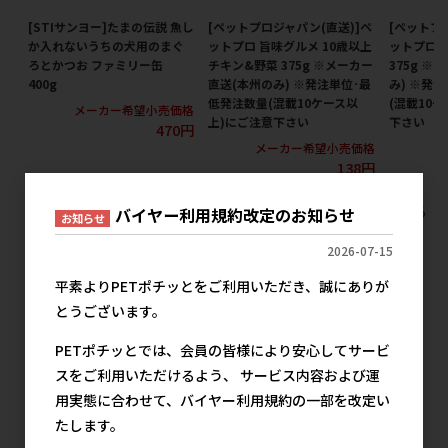
[STIサンヨー]たまの伝説 魚し
[ペットプロジャパン(直送)]ペ
[ペットプ
か入れないうちの犬用のまぐ
ットプロ 旨味グルメ 10歳以上
ットプロ 
ろとかつお ファミリー缶
チキン&野菜 375g ※メーカー
375g ※
400g
直送(本州のみ) ※発注単位･最
み) ※発
低発注数量(混載10ケース以
(混載10
メーカー希望小売価格
上)にご注意下さい
下さい
470円
メーカー希望小売価格
メ
138円
すべての犬用フード ウェット缶 350g以上の人気商品を見る
バイヤー利用規約改定のお知らせ
お知らせ
2026-07-15
マースの人気商品
平素よりPETポチッとをご利用いただき、誠にありが
とうございます。
PETポチッとでは、会員の皆様により安心してサービ
スをご利用いただけるよう、 サービス内容および運
用実態に合わせて、バイヤー利用規約の一部を改定い
たします。