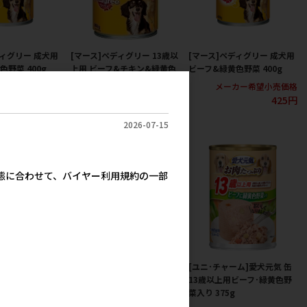
ディグリー 成犬用
[マース]ペディグリー 13歳以
[マース]ペディグリー 成犬用
野菜 400g
上用 ビーフ&チキン&緑黄色
ビーフ&緑黄色野菜 400g
野菜 400g
カー希望小売価格
メーカー希望小売価格
425円
425円
メーカー希望小売価格
425円
2026-07-15
実態に合わせて、バイヤー利用規約の一部
ィグリー 13歳以
[マース]ペディグリー 成犬用
[ユニ･チャーム]愛犬元気 缶
&緑黄色野菜
角切り ビーフ 400g
13歳以上用ビーフ･緑黄色野
菜入り 375g
メーカー希望小売価格