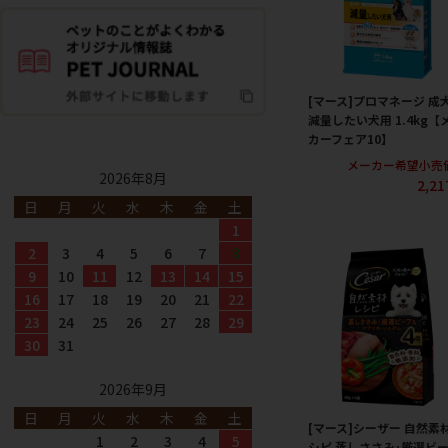
[マース]プロマネージ 成
減量したい犬用 1.4kg【
カーフェア10】
メーカー希望小売
2026年8月
2,2
日
月
火
水
木
金
土
1
2
3
4
5
6
7
8
9
10
11
12
13
14
15
16
17
18
19
20
21
22
23
24
25
26
27
28
29
30
31
2026年9月
日
月
火
水
木
金
土
[マース]シーザー 自然素
1
2
3
4
5
シピ 蒸しささみ･厳選ビ