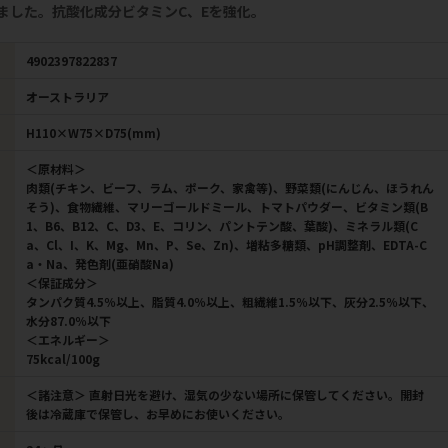
ました。抗酸化成分ビタミンC、Eを強化。
4902397822837
オーストラリア
H110×W75×D75(mm)
＜原材料＞
肉類(チキン、ビーフ、ラム、ポーク、家禽等)、野菜類(にんじん、ほうれん
そう)、食物繊維、マリーゴールドミール、トマトパウダー、ビタミン類(B
1、B6、B12、C、D3、E、コリン、パントテン酸、葉酸)、ミネラル類(C
a、Cl、I、K、Mg、Mn、P、Se、Zn)、増粘多糖類、pH調整剤、EDTA-C
a・Na、発色剤(亜硝酸Na)
＜保証成分＞
タンパク質4.5％以上、脂質4.0％以上、粗繊維1.5％以下、灰分2.5％以下、
水分87.0％以下
＜エネルギー＞
75kcal/100g
＜諸注意＞ 直射日光を避け、湿気の少ない場所に保管してください。開封
後は冷蔵庫で保管し、お早めにお使いください。