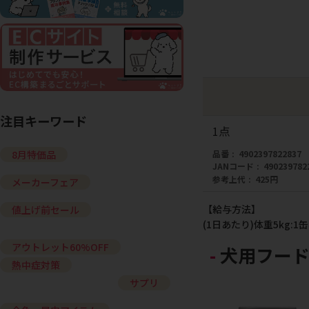
注目キーワード
1点
品番
4902397822837
8月特価品
JANコード
490239782
参考上代
425円
メーカーフェア
【給与方法】
値上げ前セール
(1日あたり)体重5kg:1缶、
アウトレット60%OFF
犬用フード
熱中症対策
サプリ