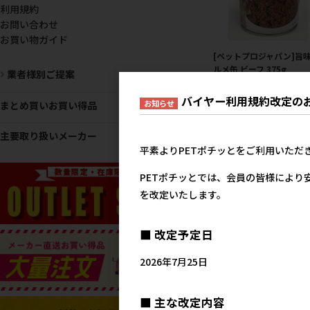
利用規約
お問い合わせ
お買い物ガイド
[ペットプロジャパン]旨
ルメ缶 ビーフ 375g
業者様別ご提案
メーカー希望小売
バイヤー利用規約改定の
13
お知らせ
まとめ買いお買い得品
主要取り扱いメーカー
平素よりPETポチッとをご利用いただ
PETポチッとでは、会員の皆様により
を改定いたします。
■ 改定予定日
2026年7月25日
[マース]ペディグリー 成
角切りビーフ&緑黄色野
400g
■ 主な改定内容