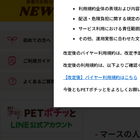
メーカー希望小売
42
利用規約全体の表現および内容
配送・危険負担に関する規定の
サービス利用における責任範囲
その他、運用実態に合わせた文
改定後のバイヤー利用規約は、改定予
改定後の利用規約は、以下よりご確認
【改定後】バイヤー利用規約はこちら
[ユニ･チャーム]愛犬元気
ビーフ･緑黄色野菜入り 37
今後ともPETポチッとをよろしくお願
メーカー希望小売
22
マースの