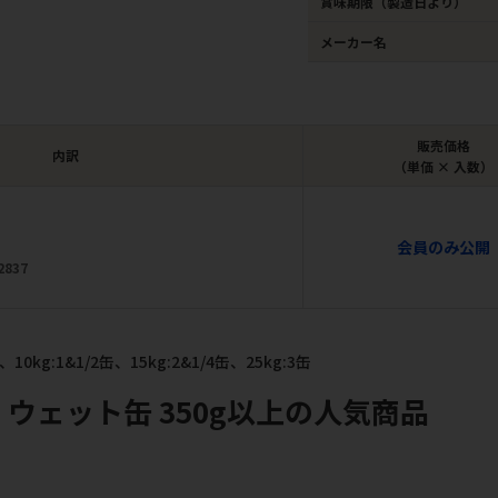
賞味期限（製造日より）
メーカー名
販売価格
内訳
（単価 × 入数）
会員のみ公開
2837
10kg:1&1/2缶、15kg:2&1/4缶、25kg:3缶
 ウェット缶 350g以上の人気商品