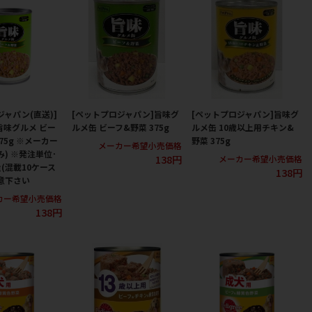
ジャパン(直送)]
[ペットプロジャパン]旨味グ
[ペットプロジャパン]旨味グ
旨味グルメ ビー
ルメ缶 ビーフ&野菜 375g
ルメ缶 10歳以上用チキン&
75g ※メーカー
野菜 375g
メーカー希望小売価格
み) ※発注単位･
138円
メーカー希望小売価格
(混載10ケース
138円
意下さい
カー希望小売価格
138円