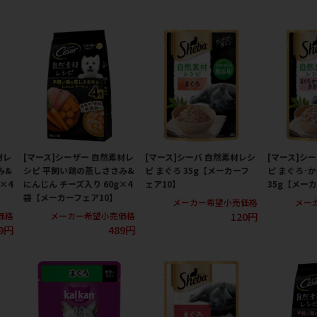
材レ
[マース]シーザー 自然素材レ
[マース]シーバ 自然素材レシ
[マース]シ
み&
シピ 平飼い鶏の蒸しささみ&
ピ まぐろ 35g【メーカーフ
ピ まぐろ･
×4
にんじん チーズ入り 60g×4
ェア10】
35g【メー
袋【メーカーフェア10】
メーカー希望小売価格
メー
120円
価格
メーカー希望小売価格
9円
489円