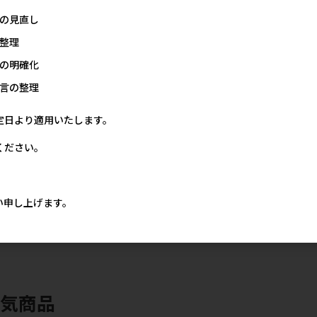
425円
425円
価格
メー
5円
の見直し
整理
の明確化
言の整理
定日より適用いたします。
ください。
 缶
[ユニ･チャーム]愛犬元気 缶
[マース]ペディグリー 13歳以
[マース]ペデ
5g
角切りビーフ･緑黄色野菜入
上用 チキン&緑黄色野菜
上用 ビーフ 4
い申し上げます。
り 375g
400g
価格
メー
4円
メーカー希望小売価格
メーカー希望小売価格
224円
425円
人気商品