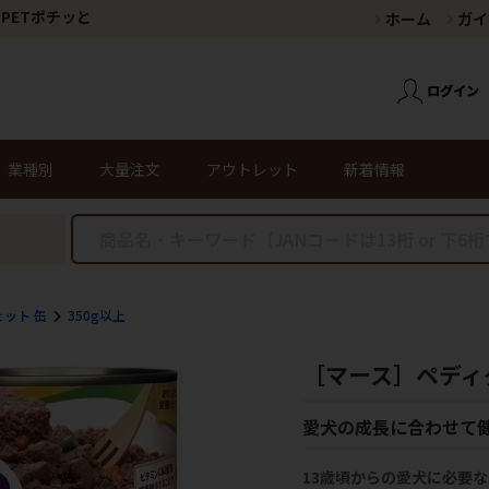
PETポチッと
ホーム
ガイ
業種別
大量注文
アウトレット
新着情報
ェット 缶
350g以上
［マース］ペディグ
愛犬の成長に合わせて
13歳頃からの愛犬に必要