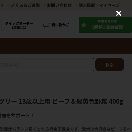
ド
よくあるご質問
お問い合わせ
購入履歴・マイページ
C
l
o
s
e
検索
リー 13歳以上用 ビーフ＆緑黄色野菜 400g
健康をサポート！
な栄養がバランス良くとれる総合栄養食です。愛犬の大好きなビーフをベ