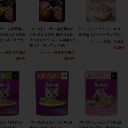
ーザー 自然素材レ
[マース]シーザー 自然素材レ
[マース]シーバ リッチ ささ
鶏の蒸しささみ&
シピ 蒸しささみ･厳選ラム&
み 35g【メーカーフェア10】
0g×4袋【メーカ
さつまいも･にんじん 60g×4
メーカー希望小売価格
】
袋【メーカーフェア10】
120円
カー希望小売価格
メーカー希望小売価格
489円
489円
カン パウチ 15
[マース]カルカン パウチ 15
[マース]カルカン パウチ 12
ろ たい入り
歳から 味わいチキン
ヵ月までの子ねこ用 かにか