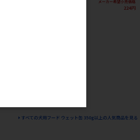
425円
カー希望小売価格
メーカー希望小売価格
425円
224円
ィグリー 13歳以
00g
カー希望小売価格
425円
すべての犬用フード ウェット缶 350g以上の人気商品を見る