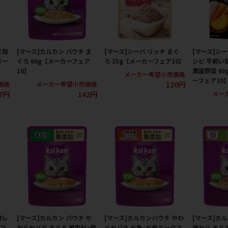
犬用
[マース]カルカン パウチ ま
[マース]シーバ リッチ まぐ
[マース]シ
メー
ぐろ 60g【メーカーフェア
ろ 35g【メーカーフェア10】
シピ 平飼い
10】
農園野菜 6
メーカー希望小売価格
ーフェア10
120円
価格
メーカー希望小売価格
17円
142円
メー
材レ
[マース]カルカン パウチ や
[マース]カルカンパウチ やわ
[マース]カル
ーフ
わらかパテ まぐろ 着色料･発
らかパテ お魚･お肉ミックス
歳から まぐ