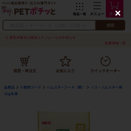
C
l
o
検索
s
e
夏季休業及び発送スケジュールのお知らせ
新着情報一覧
全商品
小動物フード
ハムスターフード（餌）
リス・ハムスター用
1kg未満