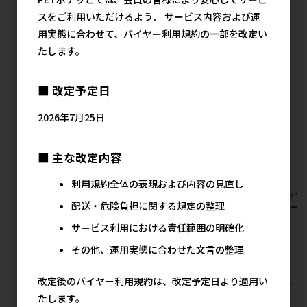
スをご利用いただけるよう、 サービス内容および運
ジェックスの人気商品
用実態に合わせて、バイヤー利用規約の一部を改定い
たします。
■ 改定予定日
2026年7月25日
■ 主な改定内容
利用規約全体の表現および内容の見直し
[ジェックス]柔ごこちふわもふ
[ジェックス]旬牧草 毎日ごほ
[ジェック
配送・危険負担に関する規定の整理
仕立てホワイト&スカイブルー
うびイタリアンライグラス
ワーフード
430g【イチオシ】
20g【イチオシ】
メ
サービス利用における責任範囲の明確化
メーカー希望小売価格
メーカー希望小売価格
その他、運用実態に合わせた文言の整理
900円
540円
すべてのジェックスの人気商品を見る
改定後のバイヤー利用規約は、改定予定日より適用い
たします。