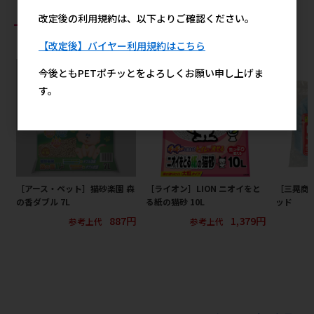
改定後の利用規約は、以下よりご確認ください。
おすすめ商品
【改定後】バイヤー利用規約はこちら
今後ともPETポチッとをよろしくお願い申し上げま
す。
［アース・ペット］猫砂楽園 森
［ライオン］LION ニオイをと
［三晃商
の香ダブル 7L
る紙の猫砂 10L
ッド
887円
1,379円
参考上代
参考上代