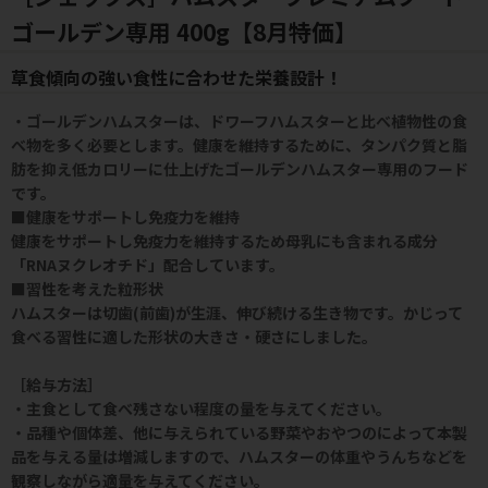
ゴールデン専用 400g【8月特価】
草食傾向の強い食性に合わせた栄養設計！
・ゴールデンハムスターは、ドワーフハムスターと比べ植物性の食
べ物を多く必要とします。健康を維持するために、タンパク質と脂
肪を抑え低カロリーに仕上げたゴールデンハムスター専用のフード
です。
■健康をサポートし免疫力を維持
健康をサポートし免疫力を維持するため母乳にも含まれる成分
「RNAヌクレオチド」配合しています。
■習性を考えた粒形状
ハムスターは切歯(前歯)が生涯、伸び続ける生き物です。かじって
食べる習性に適した形状の大きさ・硬さにしました。
［給与方法］
・主食として食べ残さない程度の量を与えてください。
・品種や個体差、他に与えられている野菜やおやつのによって本製
品を与える量は増減しますので、ハムスターの体重やうんちなどを
観察しながら適量を与えてください。