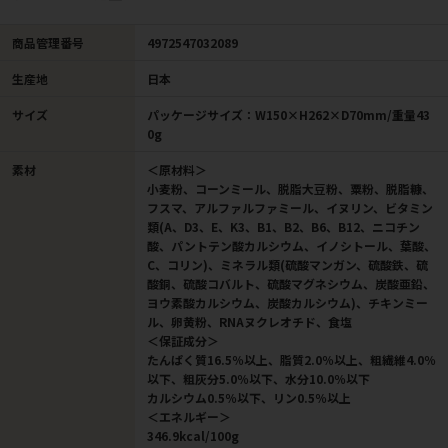
商品管理番号
4972547032089
生産地
日本
サイズ
パッケージサイズ：W150×H262×D70mm/重量43
0g
素材
＜原材料＞
小麦粉、コーンミール、脱脂大豆粉、粟粉、脱脂糠、
フスマ、アルファルファミール、イヌリン、ビタミン
類(A、D3、E、K3、B1、B2、B6、B12、ニコチン
酸、パントテン酸カルシウム、イノシトール、葉酸、
C、コリン)、ミネラル類(硫酸マンガン、硫酸鉄、硫
酸銅、硫酸コバルト、硫酸マグネシウム、炭酸亜鉛、
ヨウ素酸カルシウム、炭酸カルシウム)、チキンミー
ル、卵黄粉、RNAヌクレオチド、食塩
＜保証成分＞
たんぱく質16.5％以上、脂質2.0％以上、粗繊維4.0％
以下、粗灰分5.0％以下、水分10.0％以下
カルシウム0.5％以下、リン0.5％以上
＜エネルギー＞
346.9kcal/100g