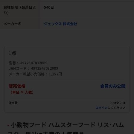
賞味期限（製造日よ
540日
り）
メーカー名
ジェックス 株式会社
1点
品番
4972547032089
JANコード
4972547032089
メーカー希望小売価格
1,157円
販売価格
会員のみ公開
（単価 × 入数）
注文数
ご注文には
ログイン
してください
小動物フード ハムスターフード リス･ハム