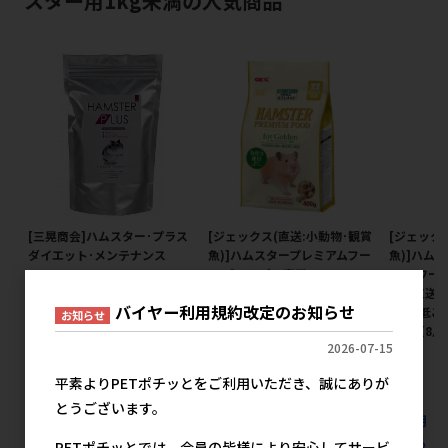
スター用1kg未満の人気商品
[三晃商会]ハムスター･プラス
[ジェックス(直送:小動物･観賞
[ジェック
ダイエット･メンテナンス
魚)]ハムスタープレミアムフー
魚)]ハム
200g
ド ゴールデン専用 400g ※メ
ド ドワーフ
ーカー直送となります｡※発注
カー直送と
メーカー希望小売価格
バイヤー利用規約改定のお知らせ
単位･最低ご購入金額にご注意
位･最低ご
お知らせ
635円
下さい【8月特価】
さい【8月
2026-07-15
メーカー希望小売価格
メ
1,157円
平素よりPETポチッとをご利用いただき、誠にありが
とうございます。
すべての小動物フード ハムスターフード リス･ハムスター用
1kg未満の人気商品を見る
PETポチッとでは、会員の皆様により安心してサービ