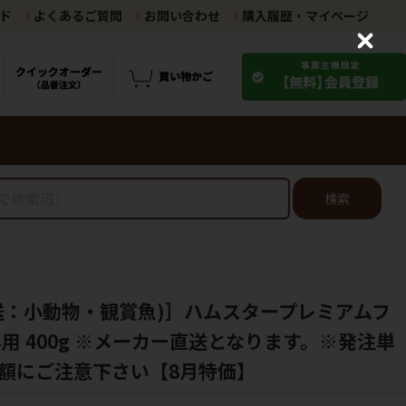
ド
よくあるご質問
お問い合わせ
購入履歴・マイページ
C
l
o
s
e
検索
送：小動物・観賞魚)］ハムスタープレミアムフ
用 400g ※メーカー直送となります。※発注単
額にご注意下さい【8月特価】