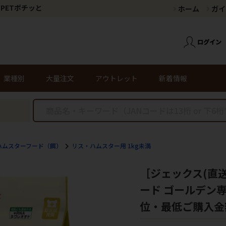
PETポチッと
ホーム
ガイ
業種別
大量注文
アウトレット
新着情報
ハムスターフード（餌）
リス・ハムスター用 1kg未満
［ジェックス(直
ード ゴールデン専
位・最低ご購入金