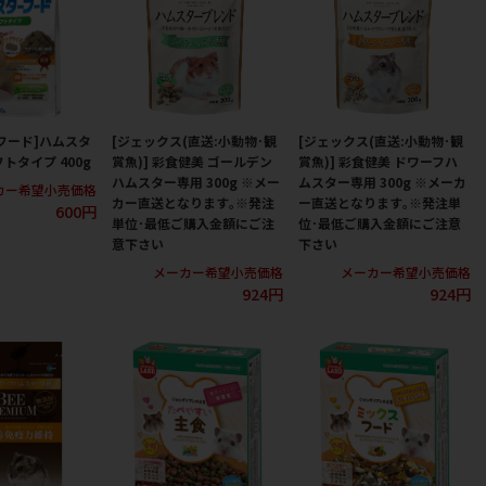
フード]ハムスタ
[ジェックス(直送:小動物･観
[ジェックス(直送:小動物･観
トタイプ 400g
賞魚)] 彩食健美 ゴールデン
賞魚)] 彩食健美 ドワーフハ
ハムスター専用 300g ※メー
ムスター専用 300g ※メーカ
カー希望小売価格
カー直送となります｡※発注
ー直送となります｡※発注単
600円
単位･最低ご購入金額にご注
位･最低ご購入金額にご注意
意下さい
下さい
メーカー希望小売価格
メーカー希望小売価格
924円
924円