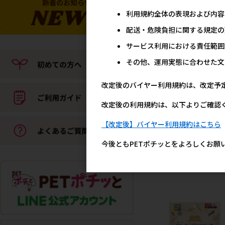
利用規約全体の表現および内容
配送・危険負担に関する規定の
サービス利用における責任範囲
その他、運用実態に合わせた文
改定後のバイヤー利用規約は、改定予
改定後の利用規約は、以下よりご確認
[ドギーマンハヤシ]ハム
ー･リスのベジミックス
【改定後】バイヤー利用規約はこちら
300g【値上げ前セール】
メーカー希望小売
今後ともPETポチッとをよろしくお願
57