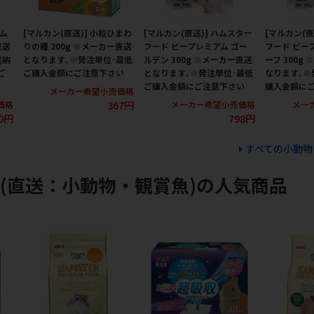
ハム
[マルカン(直送)] 小粒ひまわ
[マルカン(直送)] ハムスター
[マルカン(直
直送
りの種 200g ※メーカー直送
フード ビープレミアム ゴー
フード ビー
(納
となります｡※発注単位･最低
ルデン 300g ※メーカー直送
ーフ 300g
ご
ご購入金額にご注意下さい
となります｡※発注単位･最低
なります｡※
ご購入金額にご注意下さい
購入金額に
メーカー希望小売価格
367円
価格
メーカー希望小売価格
メー
0円
798円
すべての小動物
(直送：小動物・観賞魚)の人気商品