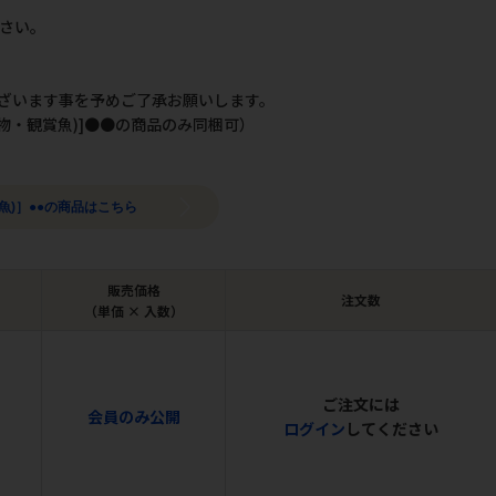
さい。
。
ざいます事を予めご了承お願いします。
物・観賞魚)]●●の商品のみ同梱可）
魚)］●●の商品はこちら
販売価格
注文数
（単価 × 入数）
ご注文には
会員のみ公開
ログイン
してください