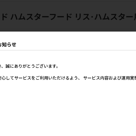
ド ハムスターフード リス･ハムスター
お知らせ
き、誠にありがとうございます。
安心してサービスをご利用いただけるよう、 サービス内容および運用
･観
[ジェックス(直送:小動物･観
[ジェックス]ハムスタープレ
[ジェックス
アム
賞魚)]ハムスタープレミアム
ミアムフード ゴールデン専用
ミアムフード
 ※
フード ゴールデン専用 400g
400g【8月特価】
400g【8月
※
※メーカー直送となります｡
メーカー希望小売価格
メー
に
※発注単位･最低ご購入金額
1,157円
にご注意下さい【8月特価】
価格
メーカー希望小売価格
57円
1,157円