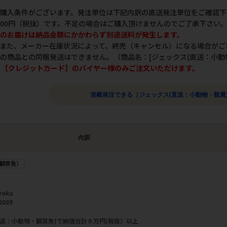
購入条件がございます。発注単位は下記内訳の直送発注単位をご確認下
000円（税抜）です。不足の場合はご購入頂けませんのでご了承下さい
のお届けは納品金額にかかわらず別途送料が発生します。
また、メーカー在庫状況によって、終売（キャンセル）になる場合がご
の商品との同梱発送はできません。（商品名：[ジェックス(直送：小動
d】【クレジットカード】のバイヤー様のみご注文いただけます。
混載発注できる［ジェックス(直送：小動物・観賞
内訳
観賞魚）
yoku
2089
直送：小動物・観賞魚)で納価合計８万円(税抜）以上