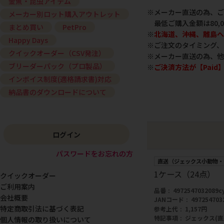
金魚・昆虫アイテム
※メーカー直送の為、ご
メーカー別ロット購入アウトレット
最低ご購入金額は80,
まとめ買い
PetPro
※
北海道、沖縄、離島へ
Happy Days
※ご注文のタイミング、
クイックオーダー（CSV発注）
※メーカー直送の為、他
ブリーダーパック（プロ製品）
※
ご決済方法が【Pai
インボイス制度(適格請求書)対応
納品書のダウンロードについて
ログイン
パスワードをお忘れの方
直送（ジェックス小動物・
1ケース（24点）
クイックオーダー
ご利用案内
品番
4972547032089c
会社概要
JANコード
497254703
特定商取引法に基づく表記
参考上代
1,157円
特記事項
ジェックス(
個人情報の取り扱いについて