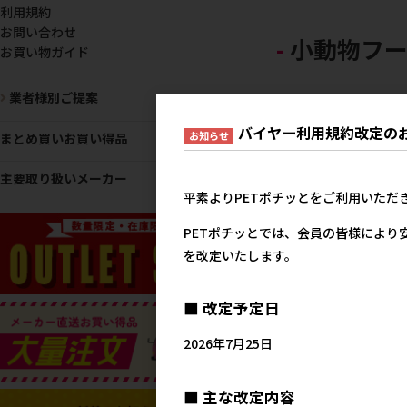
利用規約
お問い合わせ
小動物フー
お買い物ガイド
業者様別ご提案
バイヤー利用規約改定の
お知らせ
まとめ買いお買い得品
主要取り扱いメーカー
平素よりPETポチッとをご利用いただ
PETポチッとでは、会員の皆様により
を改定いたします。
[ジェックス(直送:小動物
賞魚)]ハムスタープレミ
フード ドワーフ専用 400g
■ 改定予定日
メーカー直送となります｡
発注単位･最低ご購入金額
2026年7月25日
ご注意下さい【8月特価】
メーカー希望小売
■ 主な改定内容
1,1