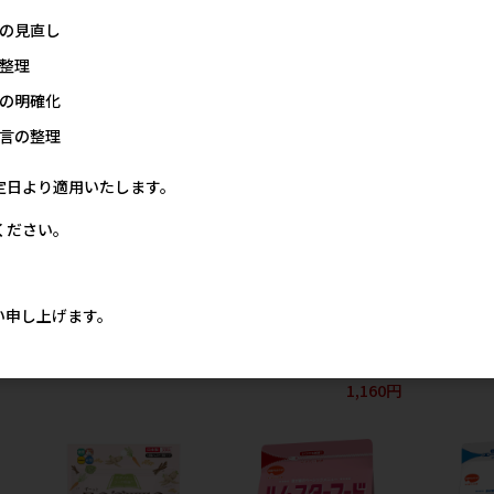
の見直し
整理
の明確化
言の整理
定日より適用いたします。
ください。
スタ
[ドギーマンハヤシ]ハムスタ
[ペットプロジャパン(直送)]
[マルカン]
ー･リスのフルミックス
ペットプロ ヒマワリのたね
200g
300g【値上げ前セール】
500g ※メーカー直送(本州の
メー
み) ※発注単位･最低発注数量
価格
メーカー希望小売価格
い申し上げます。
(混載10ケース以上)にご注意
9円
579円
下さい
メーカー希望小売価格
1,160円