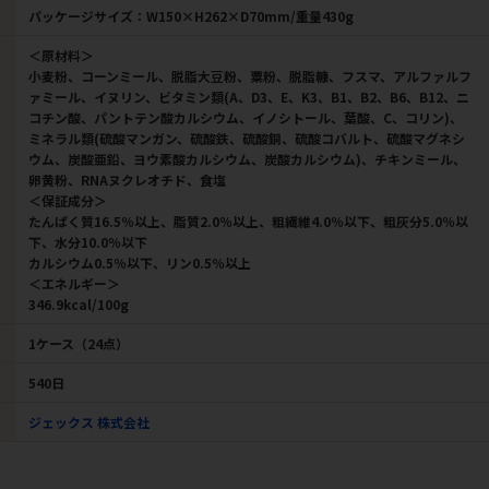
パッケージサイズ：W150×H262×D70mm/重量430g
＜原材料＞
小麦粉、コーンミール、脱脂大豆粉、粟粉、脱脂糠、フスマ、アルファルフ
ァミール、イヌリン、ビタミン類(A、D3、E、K3、B1、B2、B6、B12、ニ
コチン酸、パントテン酸カルシウム、イノシトール、葉酸、C、コリン)、
ミネラル類(硫酸マンガン、硫酸鉄、硫酸銅、硫酸コバルト、硫酸マグネシ
ウム、炭酸亜鉛、ヨウ素酸カルシウム、炭酸カルシウム)、チキンミール、
卵黄粉、RNAヌクレオチド、食塩
＜保証成分＞
たんぱく質16.5％以上、脂質2.0％以上、粗繊維4.0％以下、粗灰分5.0％以
下、水分10.0％以下
カルシウム0.5％以下、リン0.5％以上
＜エネルギー＞
346.9kcal/100g
1ケース（24点）
540日
ジェックス 株式会社