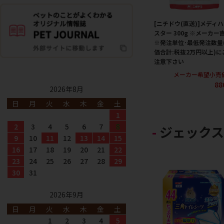
[ニチドウ(直送)]メディ
スター 300g ※メーカー
※発注単位･最低発注数量
価合計:税抜2万円以上)に
注意下さい
メーカー希望小売
88
2026年8月
日
月
火
水
木
金
土
1
2
3
4
5
6
7
8
ジェックス
9
10
11
12
13
14
15
16
17
18
19
20
21
22
23
24
25
26
27
28
29
30
31
2026年9月
日
月
火
水
木
金
土
1
2
3
4
5