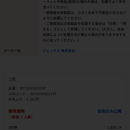
・ペットや用品(器具)に触れた後は、石鹸でよく手を
洗ってください。
・使用後の本製品は、小さく丸めて不衛生にならない
ように処理してください。
・ご使用済みの本製品を処理する場合は「可燃」「燃
える」ゴミとして処理してください。(ただし、各自
治体によって処理方法が異なる場合がありますのでそ
れに従ってください。)
メーカー名
ジェックス 株式会社
1点
品番
4972547033147
JANコード
4972547033147
参考上代
1,267円
販売価格
会員のみ公開
（単価 × 入数）
注文数
ご注文には