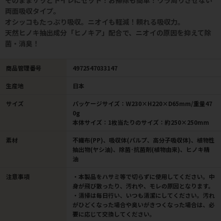
そのままサッとトイレにセット！お掃除も簡単！ウラ周りさせない
両面吸収タイプ。
オシッコもたっぷり吸収。ニオイも軽減！頼れる吸収力。
天然ヒノキ抽出成分「ヒノキア」配合で、ニオイの原因を抑えて除
菌・消臭！
商品管理番号
4972547033147
生産地
日本
サイズ
パッケージサイズ：W230×H220×D65mm/重量47
0g
本体サイズ：1枚当たりのサイズ：約250×250mm
素材
不織布(PP)、吸収体(パルプ、高分子吸収体)、植物性
抽出物(ヤシ油)、除菌･抗菌剤(植物由来)、ヒノキ精
油
注意事項
・本製品をハサミ等で切らずに使用してください。中
身が飛び散ったり、汚れや、モレの原因となります。
・清掃は毎日行い、いつも清潔にしてください。汚れ
がひどくなった場合や臭いがきつくなった場合は、必
要に応じて交換してください。