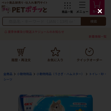
C
l
o
検索
s
e
夏季休業及び発送スケジュールのお知らせ
新着情報一覧
全商品
小動物用品
小動物用品（うさぎ・ハムスター）
トイレ・砂・
シーツ