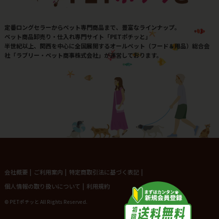
定番ロングセラーからペット専門商品まで、豊富なラインナップ。
ペット商品卸売り・仕入れ専門サイト「PETポチッと」
半世紀以上、関西を中心に全国展開するオールペット（フード＆用品）総合会
社「ラブリー・ペット商事株式会社」が運営しております。
会社概要
|
ご利用案内
|
特定商取引法に基づく表記
|
個人情報の取り扱いについて
|
利用規約
© PETポチッと All Rights Reserved.