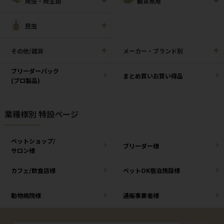
爬虫・両生類
観賞魚用
昆虫
その他/雑貨
メーカー・ブランド別
ブリーダーパック
まとめ買いお買い得品
(プロ製品)
業種様別 特設ページ
ペットショップ/
ブリーダー様
サロン様
カフェ/飲食店様
ペットOK宿泊施設様
動物病院様
通販事業者様