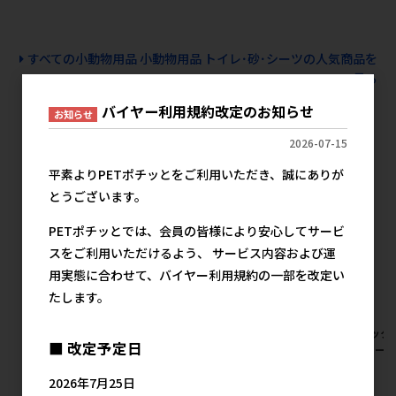
すべての小動物用品 小動物用品 トイレ･砂･シーツの人気商品を
見る
バイヤー利用規約改定のお知らせ
お知らせ
ジェックスの人気商品
2026-07-15
平素よりPETポチッとをご利用いただき、誠にありが
とうございます。
PETポチッとでは、会員の皆様により安心してサービ
スをご利用いただけるよう、 サービス内容および運
用実態に合わせて、バイヤー利用規約の一部を改定い
たします。
[ジェックス]柔ごこちふわもふ
[ジェックス]旬牧草 毎日ごほ
[ジェック
■ 改定予定日
仕立てホワイト&スカイブルー
うびイタリアンライグラス
ワーフード
430g【イチオシ】
20g【イチオシ】
メ
2026年7月25日
メーカー希望小売価格
メーカー希望小売価格