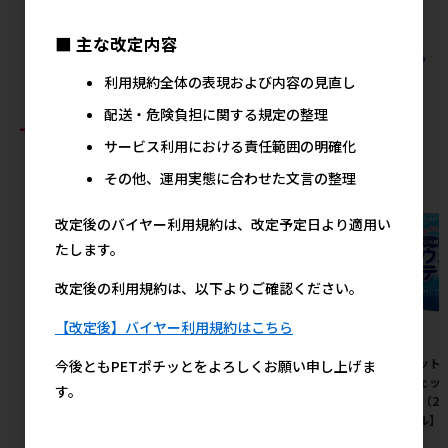
900円
540円
■ 主な改定内容
すべてのジェックスの人気商品を見る
利用規約全体の表現および内容の見直し
配送・危険負担に関する規定の整理
おすすめ商品
サービス利用における責任範囲の明確化
その他、運用実態に合わせた文言の整理
改定後のバイヤー利用規約は、改定予定日より適用い
たします。
改定後の利用規約は、以下よりご確認ください。
【改定後】バイヤー利用規約はこちら
［ペッツルート］カシャカシャ
［ペットプロジャパン］業務用
［ペット
今後ともPETポチッとをよろしくお願い申し上げま
じゃれる 金魚
薄型ペットシーツ レギュラー 1
いウェッ
す。
ケース（1200枚入）
×3P（2
380円
参考上代
セール】
20,600円
参考上代