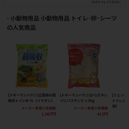
ログイン
してください
小動物用品 小動物用品 トイレ･砂･シーツ
の人気商品
[ドギーマンハヤシ]広葉樹の超
[ドギーマンハヤシ]からだキレ
[ジェック
吸収トイレ砂 5L【イチオシ】
イにバスサンド 1.5kg
トイレシー
価】
メーカー希望小売価格
メーカー希望小売価格
1,067円
412円
メ