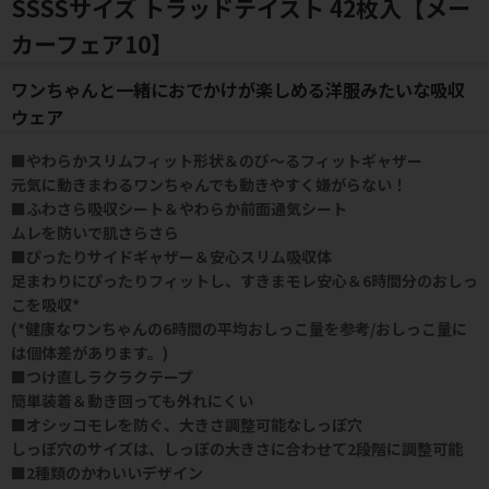
SSSSサイズ トラッドテイスト 42枚入【メー
カーフェア10】
ワンちゃんと一緒におでかけが楽しめる洋服みたいな吸収
ウェア
■やわらかスリムフィット形状＆のび～るフィットギャザー
元気に動きまわるワンちゃんでも動きやすく嫌がらない！
■ふわさら吸収シート＆やわらか前面通気シート
ムレを防いで肌さらさら
■ぴったりサイドギャザー＆安心スリム吸収体
足まわりにぴったりフィットし、すきまモレ安心＆6時間分のおしっ
こを吸収*
(*健康なワンちゃんの6時間の平均おしっこ量を参考/おしっこ量に
は個体差があります。)
■つけ直しラクラクテープ
簡単装着＆動き回っても外れにくい
■オシッコモレを防ぐ、大きさ調整可能なしっぽ穴
しっぽ穴のサイズは、しっぽの大きさに合わせて2段階に調整可能
■2種類のかわいいデザイン