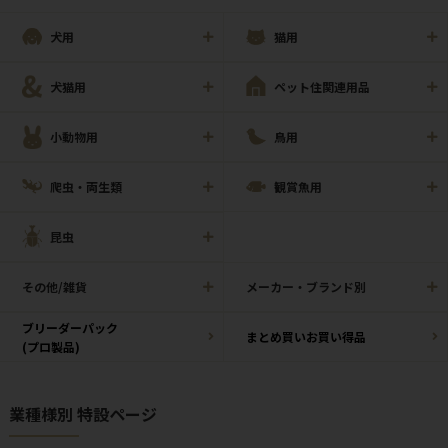
犬用
猫用
犬猫用
ペット住関連用品
小動物用
鳥用
爬虫・両生類
観賞魚用
昆虫
その他/雑貨
メーカー・ブランド別
ブリーダーパック
まとめ買いお買い得品
(プロ製品)
業種様別 特設ページ