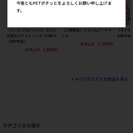
今後ともPETポチッとをよろしくお願い申し上げま
す。
［ペットプロジャパン］おさん
［三晃商会］リスハムフードベ
［ライオン
ぽ用エチケットパック 110枚入
ッド
る紙の猫砂
【8月特価】
1,350円
参考上代
1,800円
参考上代
すべてのおすすめ商品を見る
カテゴリから探す