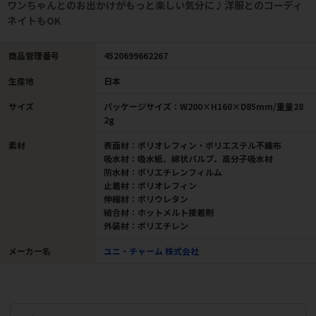
ワンちゃんとのお出かけがもっと楽しい気分に♪洋服とのコーディ
ネイトもOK
商品管理番号
4520699662267
生産地
日本
サイズ
パッケージサイズ：W200×H160×D85mm/重量28
2g
素材
表面材：ポリオレフィン・ポリエステル不織布
吸水材：吸水紙、綿状パルプ、高分子吸水材
防水材：ポリエチレンフィルム
止着材：ポリオレフィン
伸縮材：ポリウレタン
結合材：ホットメルト接着剤
外装材：ポリエチレン
メーカー名
ユニ・チャーム 株式会社