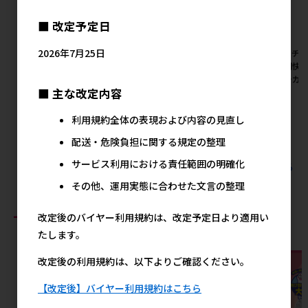
■ 改定予定日
2026年7月25日
[ユニ･チャーム]マナーウェア
[ユニ･チャーム]デオトイレ 消
[ユニ･チ
女の子用SSSSサイズ トラッ
臭･抗菌チップ天然木 飛び散ら
長時間快適オ
ドテイスト 42枚入【メーカー
ないねこ型チップ 4.0L
【メーカー
■ 主な改定内容
フェア10】
メーカー希望小売価格
メ
2,012円
メーカー希望小売価格
利用規約全体の表現および内容の見直し
2,819円
配送・危険負担に関する規定の整理
サービス利用における責任範囲の明確化
すべてのユニ・チャームの人気商品を見る
その他、運用実態に合わせた文言の整理
おすすめ商品
改定後のバイヤー利用規約は、改定予定日より適用い
たします。
改定後の利用規約は、以下よりご確認ください。
【改定後】バイヤー利用規約はこちら