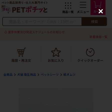
C
l
o
検索
s
e
夏季休業及び発送スケジュールのお知らせ
新着情報一覧
全商品
犬猫 衛生用品
ペットシーツ
紙オムツ