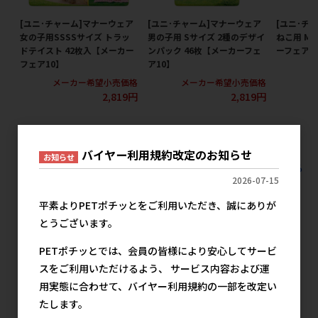
[ユニ･チャーム]マナーウェア
[ユニ･チャーム]マナーウェア
[ユニ･チ
女の子用SSSSサイズ トラッ
男の子用 Sサイズ 2種のデザイ
ねこ用 Mサ
ドテイスト 42枚入【メーカー
ンパック 46枚【メーカーフェ
ーフェア1
フェア10】
ア10】
メ
メーカー希望小売価格
メーカー希望小売価格
2,819円
2,819円
バイヤー利用規約改定のお知らせ
お知らせ
すべての犬猫衛生用品 シーツ 紙オムツの人気商品を見る
2026-07-15
ユニ・チャームの人気商品
平素よりPETポチッとをご利用いただき、誠にありが
とうございます。
PETポチッとでは、会員の皆様により安心してサービ
スをご利用いただけるよう、 サービス内容および運
用実態に合わせて、バイヤー利用規約の一部を改定い
たします。