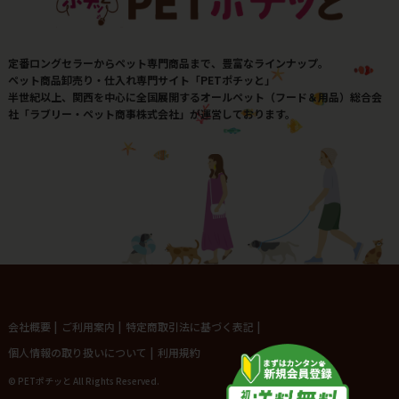
定番ロングセラーからペット専門商品まで、豊富なラインナップ。
ペット商品卸売り・仕入れ専門サイト「PETポチッと」
半世紀以上、関西を中心に全国展開するオールペット（フード＆用品）総合会
社「ラブリー・ペット商事株式会社」が運営しております。
会社概要
|
ご利用案内
|
特定商取引法に基づく表記
|
個人情報の取り扱いについて
|
利用規約
© PETポチッと All Rights Reserved.