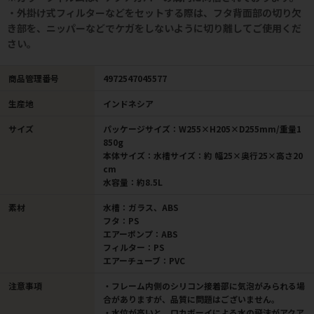
・外掛け式フィルターなどをセットする際は、フタ背面部の切り欠
き部を、ニッパーなどでケガをしないように切り離してご使用くだ
さい。
商品管理番号
4972547045577
生産地
インドネシア
サイズ
パッケージサイズ：W255×H205×D255mm/重量1
850g
本体サイズ：水槽サイズ：約 幅25×奥行25×高さ20
cm
水容量：約8.5L
素材
水槽：ガラス、ABS
フタ：PS
エアーポンプ：ABS
フィルター：PS
エアーチューブ：PVC
注意事項
・フレーム内側のシリコン接着部に気泡がみられる場
合がありますが、品質に問題はございません。
・水位が高いと、ロカボーイによる水の飛沫がアクア