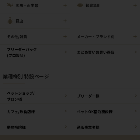
爬虫・両生類
観賞魚用
昆虫
その他/雑貨
メーカー・ブランド別
ブリーダーパック
まとめ買いお買い得品
(プロ製品)
業種様別 特設ページ
ペットショップ/
ブリーダー様
サロン様
カフェ/飲食店様
ペットOK宿泊施設様
動物病院様
通販事業者様