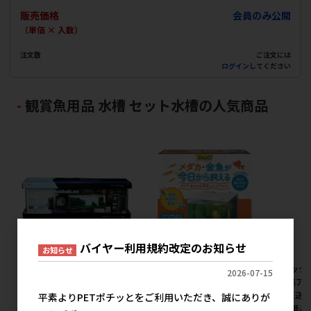
販売価格
会員のみ公開
（単価 × 入数）
注文数
ご注文には
ログイン
してください
観賞魚用品 水槽 セット水槽の人気商品
バイヤー利用規約改定のお知らせ
お知らせ
[ジェックス(直送:小動物･観賞
[スペクトラムブランズジャパ
[ジェック
2026-07-15
魚)]グラステリア サイレント
ン]テトラ おさかな飼育 ぶく
魚)] 楽ア
900スリム ※メーカー直送と
ぶくセット SP-17BU
カー直送と
平素よりPETポチッとをご利用いただき、誠にありが
なります｡※発注単位･最低ご
位･最低ご