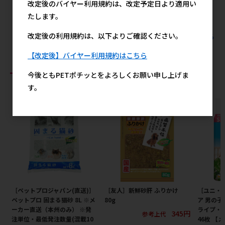
改定後のバイヤー利用規約は、改定予定日より適用い
メーカー希望小売価格
メーカー希望小売価格
900円
540円
たします。
改定後の利用規約は、以下よりご確認ください。
すべてのジェックスの人気商品を見る
【改定後】バイヤー利用規約はこちら
おすすめ商品
今後ともPETポチッとをよろしくお願い申し上げま
す。
［ペットプロジャパン(直送)］
［友人］新鮮砂肝 ふりかけ
［ユニ・
ペットプロ 固まる猫砂 8L ※メ
80g
ア 男の子
ーカー直送（本州のみ） ※発
ライプ・
345円
参考上代
注単位・最低発注数量(混載10
46枚 【