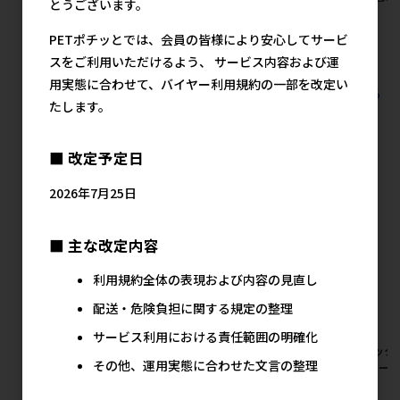
メーカー希望小売価格
とうございます。
購入金額にご注意下さい
さい
1,930円
メーカー希望小売価格
メ
PETポチッとでは、会員の皆様により安心してサービ
22,224円
スをご利用いただけるよう、 サービス内容および運
用実態に合わせて、バイヤー利用規約の一部を改定い
すべての観賞魚用品 水槽 セット水槽の人気商品を見る
たします。
ジェックスの人気商品
■ 改定予定日
2026年7月25日
■ 主な改定内容
利用規約全体の表現および内容の見直し
配送・危険負担に関する規定の整理
サービス利用における責任範囲の明確化
[ジェックス]柔ごこちふわもふ
[ジェックス]旬牧草 毎日ごほ
[ジェック
その他、運用実態に合わせた文言の整理
仕立てホワイト&スカイブルー
うびイタリアンライグラス
ワーフード
430g【イチオシ】
20g【イチオシ】
メ