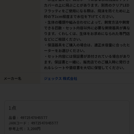
カバーの上に飛ぶことがあります。別売のクリアLED
フラッティをご使用になる際は、飛沫を防ぐために上
枠の下1cm程度まで水位を下げてください。
・生体の種類や組み合わせによって、飼育方法や飼育
できる匹数・セット内容以外に必要な飼育器具が異な
ります。くわしくは、生体をお求めになられた専門店
などにご相談ください。
・保温器具をご購入の場合は、適正水容量に合ったヒ
ーターをお選びください。
・セット内容には保証書が添付されている場合があり
ます。保証書と一緒に、販売店でのご購入時に発行さ
れるレシートや領収書を大切に保管してください。
メーカー名
ジェックス 株式会社
1点
品番
4972547045577
JANコード
4972547045577
参考上代
3,200円