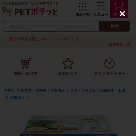
C
l
o
検索
s
e
夏季休業及び発送スケジュールのお知らせ
新着情報一覧
全商品
観賞魚・熱帯魚・金魚用品
金魚・メダカなどの観賞魚（水槽）
水槽セット