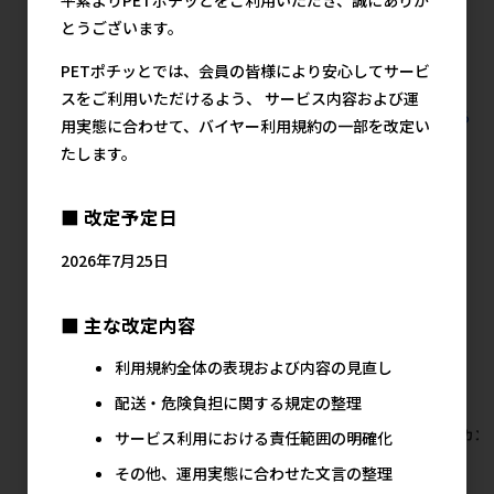
メーカー希望小売価格
メーカー希望小売価格
600円
800円
とうございます。
PETポチッとでは、会員の皆様により安心してサービ
スをご利用いただけるよう、 サービス内容および運
すべての鳥用品 鳥用品 玩具の人気商品を見る
用実態に合わせて、バイヤー利用規約の一部を改定い
たします。
マルカンの人気商品
■ 改定予定日
2026年7月25日
■ 主な改定内容
利用規約全体の表現および内容の見直し
配送・危険負担に関する規定の整理
【アウトレット】[マルカン]虫
【アウトレット】[マルカ
[マルカン
サービス利用における責任範囲の明確化
グルメ 乾燥ミルワーム
ン]THE･PERFECT ONE 水素
ット
その他、運用実態に合わせた文言の整理
40g×6個 ※賞味期限2026年
サーバーどこでもファウンテ
メ