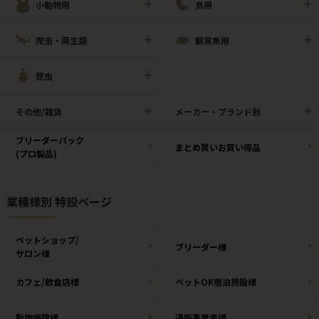
小動物用
鳥用
爬虫・両生類
観賞魚用
昆虫
その他/雑貨
メーカー・ブランド別
ブリーダーパック
まとめ買いお買い得品
(プロ製品)
業種様別 特設ページ
ペットショップ/
ブリーダー様
サロン様
カフェ/飲食店様
ペットOK宿泊施設様
動物病院様
通販事業者様