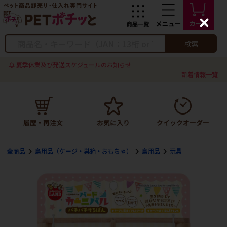
C
l
o
検索
s
e
夏季休業及び発送スケジュールのお知らせ
新着情報一覧
全商品
鳥用品（ケージ・巣箱・おもちゃ）
鳥用品
玩具