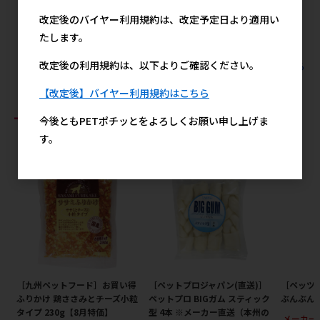
10月1日まで
ン犬用
改定後のバイヤー利用規約は、改定予定日より適用い
メーカー希望小売価格
メーカー希望小売価格
1,740円
1,380円
たします。
改定後の利用規約は、以下よりご確認ください。
すべてのマルカンの人気商品を見る
【改定後】バイヤー利用規約はこちら
おすすめ商品
今後ともPETポチッとをよろしくお願い申し上げま
す。
［九州ペットフード］お買い得
［ペットプロジャパン(直送)］
［ペッツ
ふりかけ 鶏ささみとチーズ小粒
ペットプロ BIGガム スティック
ぶんぶん 
タイプ 230g【8月特価】
型 4本 ※メーカー直送（本州の
メーカー