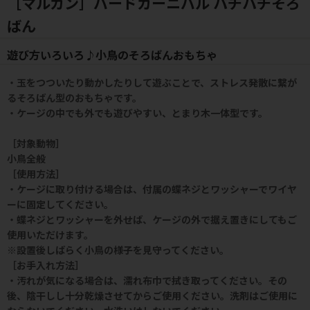
［マルカン］バードカーニバル パチパチそろ
ばん
遊び方いろいろ♪小鳥のそろばんおもちゃ
・玉をつついたり動かしたりして遊ぶことで、ストレス発散に繋が
るそろばん型のおもちゃです。
・ケージの中でも外でも遊びやすい、とまり木一体型です。
［対象動物］
小鳥全般
［使用方法］
・ケージに取り付ける場合は、付属の蝶ネジとワッシャーでワイヤ
ーに固定してください。
・蝶ネジとワッシャーを外せば、ケージの外で据え置きにしてもご
使用いただけます。
※設置後しばらく小鳥の様子を見守ってください。
［お手入れ方法］
・汚れが気になる場合は、濡れ布巾で拭き取ってください。その
後、陰干しし十分乾燥させてからご使用ください。洗剤はご使用に