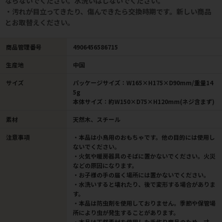
ならないでください。水洗いはしないでください。
・汚れが目立ってきたり、傷んできたら交換時期です。新しい商品
とお取替えください。
商品管理番号
4906456586715
生産地
中国
サイズ
パッケージサイズ：W165×H175×D90mm/重量14
5g
本体サイズ：約W150×D75×H120mm(ネジ含まず)
素材
天然木、スチール
注意事項
・本品は小鳥用のおもちゃです。他の目的には使用し
ないでください。
・火気や暖房器具のそばに置かないでください。火災
などの原因になります。
・お子様の手の届く場所には置かないでください。
・水洗いすると壊れたり、後で変形する場合がありま
す。
・本品は防虫剤を使用しておりません。季節や保管場
所により虫が発生することがあります。
・本品は天然素材を使用した手作り商品のため、寸