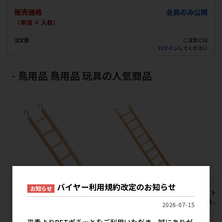
販売価格
会員のみ公開
（単価 × 入数）
注文数
ご注文には
ログイン
してください
鳥用品 鳥用品 玩具の人気商品
バイヤー利用規約改定のお知らせ
お知らせ
【アウトレット】[ファンタジ
【アウトレット】[ファンタジ
【アウトレ
ーワールド]木製ハシゴ
ーワールド]木製ハシゴ
会]B73 
2026-07-15
PA4002
PA4004
メ
平素よりPETポチッとをご利用いただき、誠にありが