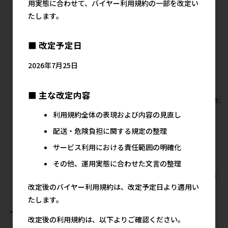
用実態に合わせて、バイヤー利用規約の一部を改定い
たします。
■ 改定予定日
2026年7月25日
■ 主な改定内容
【アウトレット】[マルカン]虫
【アウトレット】[マルカ
[マルカン
グルメ 乾燥ミルワーム
ン]THE･PERFECT ONE 水素
ット
利用規約全体の表現および内容の見直し
40g×6個 ※賞味期限2026年
サーバーどこでもファウンテ
メ
10月1日まで
ン犬用
配送・危険負担に関する規定の整理
メーカー希望小売価格
メーカー希望小売価格
サービス利用における責任範囲の明確化
1,740円
1,380円
その他、運用実態に合わせた文言の整理
すべてのマルカンの人気商品を見る
改定後のバイヤー利用規約は、改定予定日より適用い
たします。
おすすめ商品
改定後の利用規約は、以下よりご確認ください。