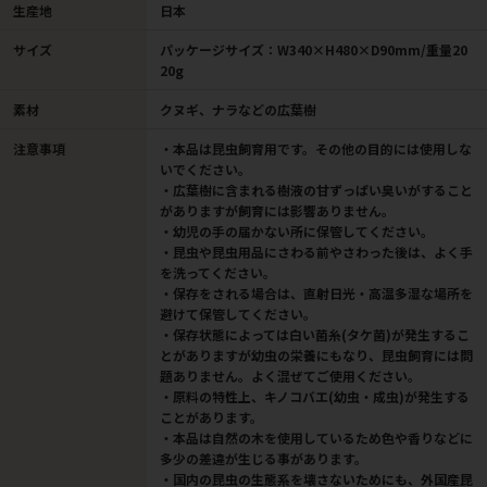
生産地
日本
サイズ
パッケージサイズ：W340×H480×D90mm/重量20
20g
素材
クヌギ、ナラなどの広葉樹
注意事項
・本品は昆虫飼育用です。その他の目的には使用しな
いでください。
・広葉樹に含まれる樹液の甘ずっぱい臭いがすること
がありますが飼育には影響ありません。
・幼児の手の届かない所に保管してください。
・昆虫や昆虫用品にさわる前やさわった後は、よく手
を洗ってください。
・保存をされる場合は、直射日光・高温多湿な場所を
避けて保管してください。
・保存状態によっては白い菌糸(タケ菌)が発生するこ
とがありますが幼虫の栄養にもなり、昆虫飼育には問
題ありません。よく混ぜてご使用ください。
・原料の特性上、キノコバエ(幼虫・成虫)が発生する
ことがあります。
・本品は自然の木を使用しているため色や香りなどに
多少の差違が生じる事があります。
・国内の昆虫の生態系を壊さないためにも、外国産昆