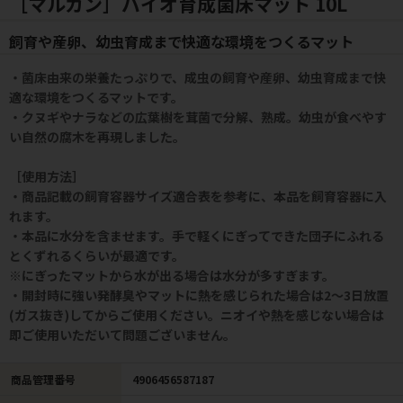
［マルカン］バイオ育成菌床マット 10L
飼育や産卵、幼虫育成まで快適な環境をつくるマット
・菌床由来の栄養たっぷりで、成虫の飼育や産卵、幼虫育成まで快
適な環境をつくるマットです。
・クヌギやナラなどの広葉樹を茸菌で分解、熟成。幼虫が食べやす
い自然の腐木を再現しました。
［使用方法］
・商品記載の飼育容器サイズ適合表を参考に、本品を飼育容器に入
れます。
・本品に水分を含ませます。手で軽くにぎってできた団子にふれる
とくずれるくらいが最適です。
※にぎったマットから水が出る場合は水分が多すぎます。
・開封時に強い発酵臭やマットに熱を感じられた場合は2～3日放置
(ガス抜き)してからご使用ください。ニオイや熱を感じない場合は
即ご使用いただいて問題ございません。
商品管理番号
4906456587187