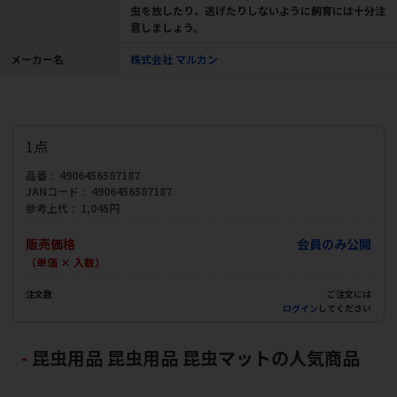
虫を放したり、逃げたりしないように飼育には十分注
意しましょう。
メーカー名
株式会社 マルカン
1点
品番
4906456587187
JANコード
4906456587187
参考上代
1,045円
販売価格
会員のみ公開
（単価 × 入数）
注文数
ご注文には
ログイン
してください
昆虫用品 昆虫用品 昆虫マットの人気商品