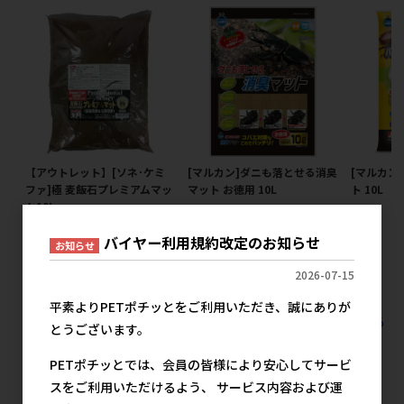
【アウトレット】[ソネ･ケミ
[マルカン]ダニも落とせる消臭
[マルカン
ファ]極 麦飯石プレミアムマッ
マット お徳用 10L
ト 10L
ト10L
メーカー希望小売価格
メ
967円
メーカー希望小売価格
バイヤー利用規約改定のお知らせ
お知らせ
2,240円
2026-07-15
平素よりPETポチッとをご利用いただき、誠にありが
すべての昆虫用品 昆虫用品 昆虫マットの人気商品を見る
とうございます。
PETポチッとでは、会員の皆様により安心してサービ
マルカンの人気商品
スをご利用いただけるよう、 サービス内容および運