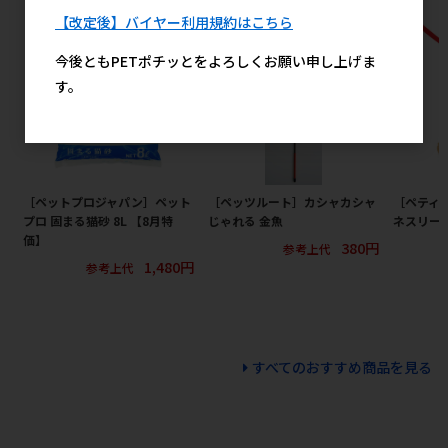
【改定後】バイヤー利用規約はこちら
今後ともPETポチッとをよろしくお願い申し上げま
す。
［ペットプロジャパン］ペット
［ペッツルート］カシャカシャ
［ペティ
プロ 固まる猫砂 8L 【8月特
じゃれる 金魚
ネスリード
価】
380円
参考上代
1,480円
参考上代
すべてのおすすめ商品を見る