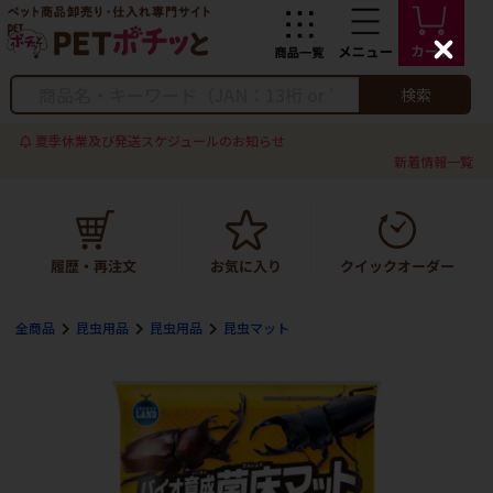
C
l
o
検索
s
e
夏季休業及び発送スケジュールのお知らせ
新着情報一覧
全商品
昆虫用品
昆虫用品
昆虫マット