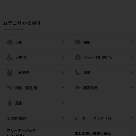
カテゴリから探す
犬用
猫用
犬猫用
ペット住関連用品
小動物用
鳥用
爬虫・両生類
観賞魚用
昆虫
その他/雑貨
メーカー・ブランド別
ブリーダーパック
まとめ買いお買い得品
(プロ製品)