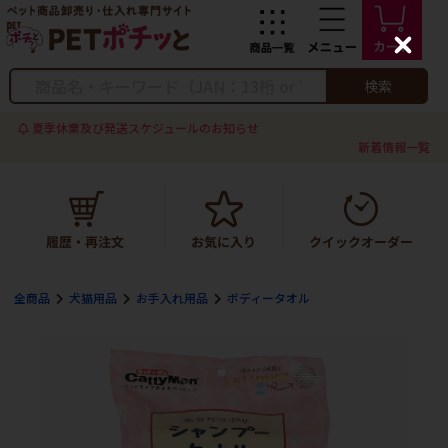
C
l
o
検索
s
e
夏季休業及び発送スケジュールのお知らせ
新着情報一覧
全商品
犬猫用品
お手入れ用品
ボディータオル