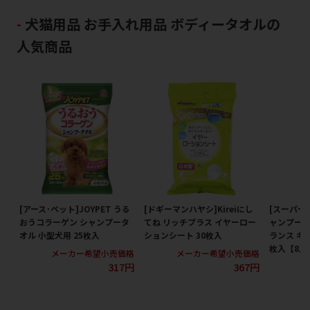
犬猫用品 お手入れ用品 ボディータオルの
人気商品
[アース･ペット]JOYPET うる
[ドギーマンハヤシ]Kireiにし
[スーパー
おうコラーゲン シャンプータ
てね リッチプラス イヤーロー
ャンプータ
オル 小型犬用 25枚入
ションシート 30枚入
ランス キ
枚入【8月
メーカー希望小売価格
メーカー希望小売価格
317円
367円
メ