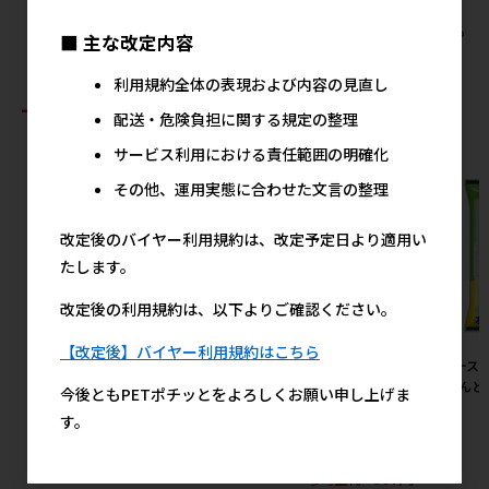
すべてのドギーマンハヤシの人気商品を見る
■ 主な改定内容
利用規約全体の表現および内容の見直し
おすすめ商品
配送・危険負担に関する規定の整理
サービス利用における責任範囲の明確化
その他、運用実態に合わせた文言の整理
改定後のバイヤー利用規約は、改定予定日より適用い
たします。
改定後の利用規約は、以下よりご確認ください。
【改定後】バイヤー利用規約はこちら
［三晃商会］フェレット・ベス
［ペティオ(直送)］ささみふわ
［アース
トハーネス デニム
り。 36g ※メーカー直送 ※発
ア えんど
今後ともPETポチッとをよろしくお願い申し上げま
注単位・最低発注数量(納価合
り 6L
2,240円
参考上代
す。
計：税抜７万円以上)にご注意
下さい
367円
参考上代