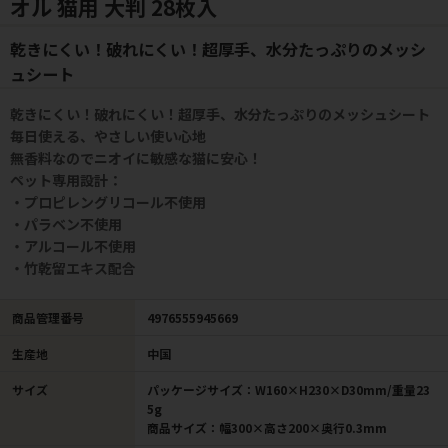
オル 猫用 大判 28枚入
乾きにくい！破れにくい！超厚手、水分たっぷりのメッシ
ュシート
乾きにくい！破れにくい！超厚手、水分たっぷりのメッシュシート
毎日使える、やさしい使い心地
無香料なのでニオイに敏感な猫に安心！
ペット専用設計：
・プロピレングリコール不使用
・パラベン不使用
・アルコール不使用
・竹乾留エキス配合
商品管理番号
4976555945669
生産地
中国
サイズ
パッケージサイズ：W160×H230×D30mm/重量23
5g
商品サイズ：幅300×高さ200×奥行0.3mm