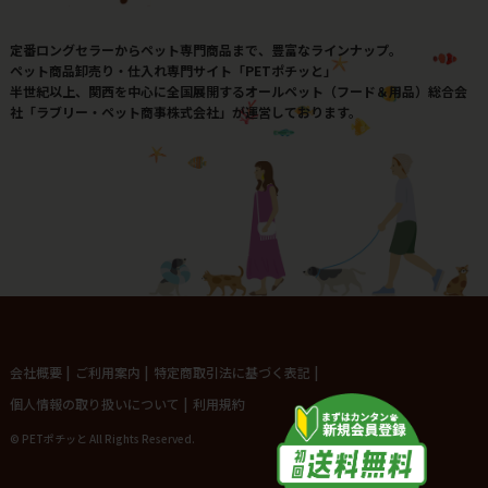
定番ロングセラーからペット専門商品まで、豊富なラインナップ。
ペット商品卸売り・仕入れ専門サイト「PETポチッと」
半世紀以上、関西を中心に全国展開するオールペット（フード＆用品）総合会
社「ラブリー・ペット商事株式会社」が運営しております。
会社概要
|
ご利用案内
|
特定商取引法に基づく表記
|
個人情報の取り扱いについて
|
利用規約
© PETポチッと All Rights Reserved.