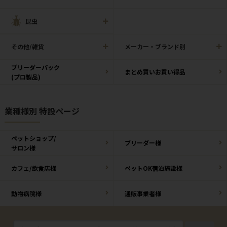
昆虫
その他/雑貨
メーカー・ブランド別
ブリーダーパック
まとめ買いお買い得品
(プロ製品)
業種様別 特設ページ
ペットショップ/
ブリーダー様
サロン様
カフェ/飲食店様
ペットOK宿泊施設様
動物病院様
通販事業者様