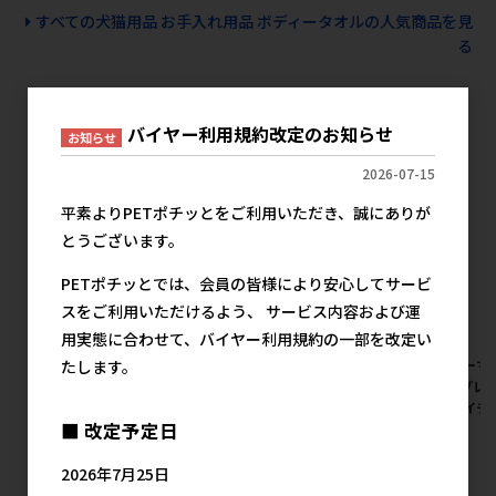
すべての犬猫用品 お手入れ用品 ボディータオルの人気商品を見
る
ドギーマンハヤシの人気商品
バイヤー利用規約改定のお知らせ
お知らせ
2026-07-15
平素よりPETポチッとをご利用いただき、誠にありが
とうございます。
PETポチッとでは、会員の皆様により安心してサービ
スをご利用いただけるよう、 サービス内容および運
用実態に合わせて、バイヤー利用規約の一部を改定い
[ドギーマンハヤシ]絹紗 カッ
[ドギーマンハヤシ]絹紗 ステ
[ドギーマ
たします。
トタイプ プレーン 300g
ィック プレーン 300g
ーブ プレーン
(100g×3袋)【イチオシ】【値
(100g×3袋)【イチオシ】【値
袋)【イチ
■ 改定予定日
上げ前セール】
上げ前セール】
ール】
メーカー希望小売価格
メーカー希望小売価格
メ
2026年7月25日
1,027円
1,027円