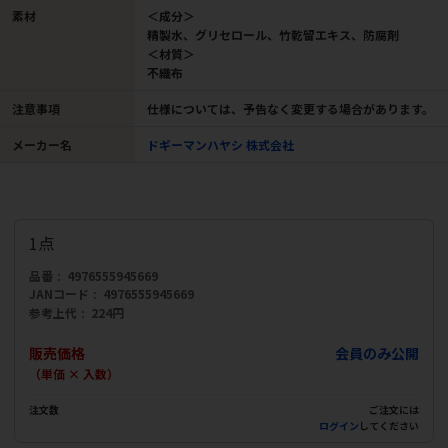
素材
＜成分＞
精製水、グリセロール、竹乾留エキス、防腐剤
＜材質＞
不織布
注意事項
仕様については、予告なく変更する場合があります。
メーカー名
ドギーマンハヤシ 株式会社
1点
品番
4976555945669
JANコード
4976555945669
参考上代
224円
販売価格
会員のみ公開
（単価 × 入数）
注文数
ご注文には
ログイン
してください