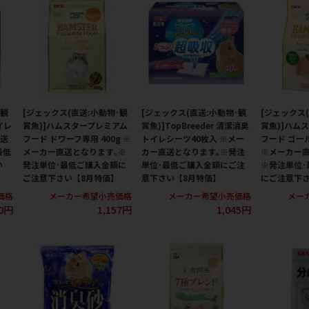
･観
[ジェックス(直送:小動物･観
[ジェックス(直送:小動物･観
[ジェックス
イレ
賞魚)]ハムスタープレミアム
賞魚)]TopBreeder 清潔消臭
賞魚)]ハム
直送
フード ドワーフ専用 400g ※
トイレシーツ40枚入 ※メー
フード ゴール
最低
メーカー直送となります｡※
カー直送となります｡※発注
※メーカー直
い
発注単位･最低ご購入金額に
単位･最低ご購入金額にご注
※発注単位･
ご注意下さい【8月特価】
意下さい【8月特価】
にご注意下さ
価格
メーカー希望小売価格
メーカー希望小売価格
メー
00円
1,157円
1,045円