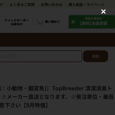
ド
よくあるご質問
お問い合わせ
購入履歴・マイページ
C
l
o
s
e
検索
：小動物・観賞魚)］TopBreeder 清潔消臭ト
入 ※メーカー直送となります。※発注単位・最低
意下さい【8月特価】