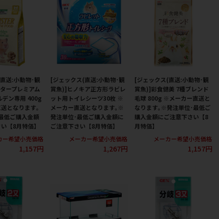
(直送:小動物･観
[ジェックス(直送:小動物･観
[ジェックス(直送:小動物･観
スタープレミアム
賞魚)]ヒノキア正方形ラビレ
賞魚)]彩食健美 7種ブレンド
デン専用 400g
ット用トイレシーツ30枚 ※
毛球 800g ※メーカー直送と
送となります｡
メーカー直送となります｡※
なります｡※発注単位･最低ご
最低ご購入金額
発注単位･最低ご購入金額に
購入金額にご注意下さい【8
い【8月特価】
ご注意下さい【8月特価】
月特価】
カー希望小売価格
メーカー希望小売価格
メーカー希望小売価格
1,157円
1,267円
1,157円