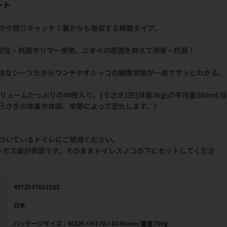
ート
ウラ回りキャッチ！裏からも吸収する両面タイプ。
)配合・抗菌ポリマー使用。ニオイの原因を抑えて消臭・抗菌！
白なシーツだからウンチやオシッコの健康状態が一目でサッとわかる。
ュームたっぷりの40枚入り。(うさぎ1匹(体重2kg)の平均量260ml/日
うさぎの体重や体調、季節によって変化します。)
ついているトイレにご使用ください。
ンボス面が表面です。そのままトイレスノコの下にセットしてくださ
4972547032102
日本
パッケージサイズ：W225×H170×D105mm/重量730g