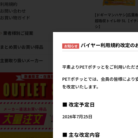
利用規約
お問い合わせ
[ドギーマンハヤシ]広葉
お買い物ガイド
超吸収トイレ砂 5L【イチ
シ】
業者様別ご提案
メーカー希望小売
1,0
バイヤー利用規約改定の
お知らせ
まとめ買いお買い得品
主要取り扱いメーカー
平素よりPETポチッとをご利用いただ
PETポチッとでは、会員の皆様により
を改定いたします。
■ 改定予定日
2026年7月25日
[ジェックス]ラビレット 
木のトイレ砂 7L【8月特
■ 主な改定内容