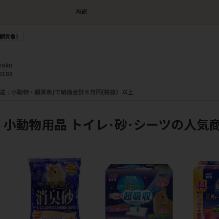
内訳
観賞魚）
yoku
2102
直送：小動物・観賞魚)で納価合計８万円(税抜）以上
 小動物用品 トイレ･砂･シーツの人気