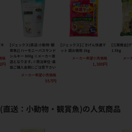
だキ
[ジェックス(直送:小動物･観
[ジェックス]ごきげん快適マ
[三晃商会]
賞魚)] ハーモニーバスサンド
ット 超お徳用 1kg
1.5kg
シルキー 600g ※メーカー直
価格
メーカー希望小売価格
メー
送となります｡※発注単位･最
2円
1,380円
低ご購入金額にご注意下さい
メーカー希望小売価格
557円
(直送：小動物・観賞魚)の人気商品