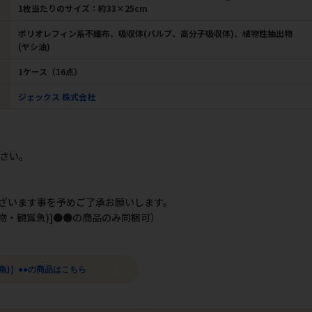
1枚当たりのサイズ：約33×25cm
ポリオレフィン系不織布、吸収体(パルプ、高分子吸収体)、植物性抽出物
(ヤシ油)
1ケース（16点）
ジェックス 株式会社
さい。
。
ざいます事を予めご了承お願いします。
物・観賞魚)]●●の商品のみ同梱可）
魚)］●●の商品はこちら