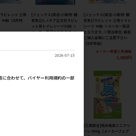
]ラビレット 三角
[ジェックス(直送:小動物･観
[ジェックス(直送:小動物･観
 44枚【8月特
賞魚)]ヒノキア正方形ラビレ
賞魚)]ラビレット 三角トイレ
ット用トイレシーツ30枚 ※
シーツ 44枚 ※メーカー直送
メーカー直送となります｡※
となります｡※発注単位･最低
カー希望小売価格
発注単位･最低ご購入金額に
ご購入金額にご注意下さい
1,900円
ご注意下さい【8月特価】
【8月特価】
メーカー希望小売価格
メーカー希望小売価格
2026-07-15
1,267円
1,900円
実態に合わせて、バイヤー利用規約の一部
]ヒノキア 三角ト
[ジェックス]ラビレット ヒノ
[三晃商会]吸水吸臭ミニクリ
22枚【8月特価】
キア消臭砂 6.5L【8月特価】
ーン 800g【メーカーフェア