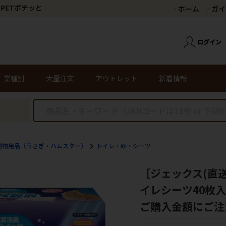
PETポチッと
ホーム
ガイ
業種別
大量注文
アウトレット
新着情報
動物用品（うさぎ・ハムスター）
トイレ・砂・シーツ
［ジェックス(直送
イレシーツ40枚
ご購入金額にご注