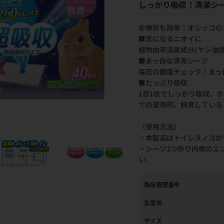
しっかり吸収！清潔シ
お掃除も簡単！オシッコの
■気になるニオイに
植物由来消臭成分(ヤシ油
■まっ白な清潔シーツ
毎日の健康チェック！まっ
■たっぷり吸収
1日1枚でしっかり吸収。ボリ
での使用例。飼育している
［使用方法］
・本製品はトイレスノコが
・シーツ2つ折り内側のエ
い。
商品管理番号
生産地
サイズ