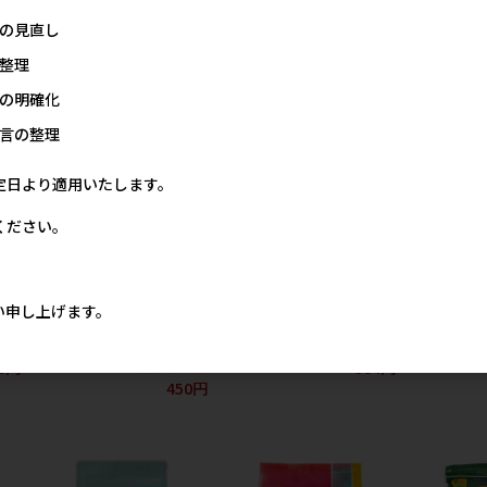
【8月特価】
枚【8月特価】
価格
メー
の見直し
67円
メーカー希望小売価格
メーカー希望小売価格
1,045円
1,267円
整理
の明確化
言の整理
定日より適用いたします。
ください。
[三晃商会]バス･サンド ハム
[ジェックス]柔ごこちピュア
[ジェックス]
い申し上げます。
スター用 1kg【メーカーフェ
ブラウン 400g
メー
ア10】
価格
メーカー希望小売価格
0円
934円
メーカー希望小売価格
450円