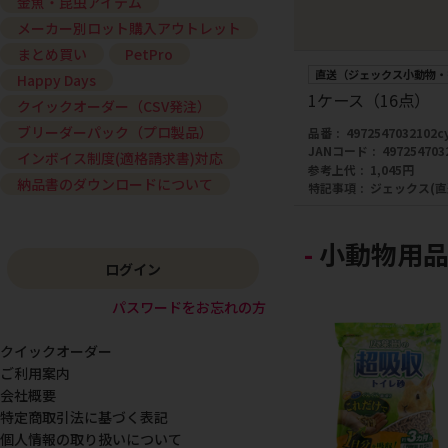
金魚・昆虫アイテム
メーカー別ロット購入アウトレット
まとめ買い
PetPro
直送（ジェックス小動物・
Happy Days
1ケース（16点）
クイックオーダー（CSV発注）
ブリーダーパック（プロ製品）
品番
4972547032102c
JANコード
497254703
インボイス制度(適格請求書)対応
参考上代
1,045円
納品書のダウンロードについて
特記事項
ジェックス(
小動物用品
ログイン
パスワードをお忘れの方
クイックオーダー
ご利用案内
会社概要
特定商取引法に基づく表記
個人情報の取り扱いについて