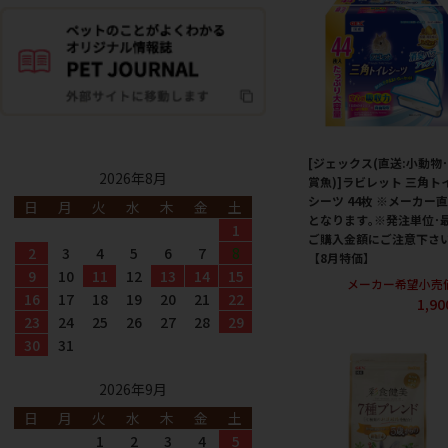
[ジェックス(直送:小動物
2026年8月
賞魚)]ラビレット 三角ト
シーツ 44枚 ※メーカー
日
月
火
水
木
金
土
となります｡※発注単位･
1
ご購入金額にご注意下さ
2
3
4
5
6
7
8
【8月特価】
9
10
11
12
13
14
15
メーカー希望小売
16
17
18
19
20
21
22
1,9
23
24
25
26
27
28
29
30
31
2026年9月
日
月
火
水
木
金
土
1
2
3
4
5