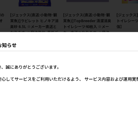
樹の
[ジェックス(直送:小動物･観
[ジェックス(直送:小動物･観
[ジェックス
オ
賞魚)]ラビレット ヒノキア消
賞魚)]TopBreeder 清潔消臭
トイレシーツ
臭砂 6.5L ※メーカー直送と
トイレシーツ40枚入 ※メー
価】
なります｡※発注単位･最低ご
カー直送となります｡※発注
価格
メー
購入金額にご注意下さい【8
単位･最低ご購入金額にご注
67円
お知らせ
月特価】
意下さい【8月特価】
メーカー希望小売価格
メーカー希望小売価格
1,257円
1,045円
き、誠にありがとうございます。
安心してサービスをご利用いただけるよう、 サービス内容および運用
天然
[ジェックス]TopBreeder 清
[ジェックス]ヒノキア正方形
[ジェックス
価】
潔消臭トイレシーツ40枚入
ラビレット用トイレシーツ30
イレシーツ 