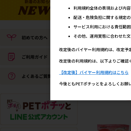
メーカー希望小売
利用規約全体の表現および内容
1,0
配送・危険負担に関する規定の
サービス利用における責任範囲
その他、運用実態に合わせた文
改定後のバイヤー利用規約は、改定予
改定後の利用規約は、以下よりご確認
【改定後】バイヤー利用規約はこちら
[三晃商会]セーフクリーン
今後ともPETポチッとをよろしくお願
【メーカーフェア10】
メーカー希望小売
48