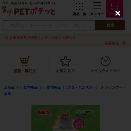
C
l
o
検索
s
e
夏季休業及び発送スケジュールのお知らせ
新着情報一覧
全商品
小動物用品
小動物用品（うさぎ・ハムスター）
シャンプー・
消臭