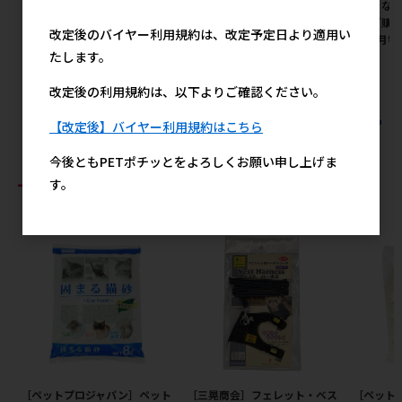
ります｡※発注単位･最低ご購
カー直送となります｡※発注単
直送となり
入金額にご注意下さい【8月特
位･最低ご購入金額にご注意下
最低ご購
改定後のバイヤー利用規約は、改定予定日より適用い
価】
さい【8月特価】
い【8月特
たします。
メーカー希望小売価格
メーカー希望小売価格
メ
1,900円
1,157円
改定後の利用規約は、以下よりご確認ください。
すべてのジェックス(直送：小動物・観賞魚)の人気商品を見る
【改定後】バイヤー利用規約はこちら
今後ともPETポチッとをよろしくお願い申し上げま
おすすめ商品
す。
［ペットプロジャパン］ペット
［三晃商会］フェレット・ベス
［ペット