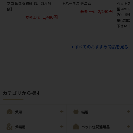
プロ 固まる猫砂 8L 【8月特
トハーネス デニム
ペットプロ
価】
型 4本 
2,240円
参考上代
み） ※
1,480円
参考上代
量(混載1
下さい【
すべてのおすすめ商品を見る
カテゴリから探す
犬用
猫用
犬猫用
ペット住関連用品