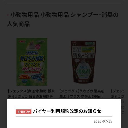
小動物用品 小動物用品 シャンプー･消臭の
人気商品
[ジェックス(直送:小動物･観賞
[ジェックス]うさピカ 消臭剤
[ジェック
魚)]うさピカ 毎日のお掃除テ
虫よけプラス 詰替え 360ml
魚)]うさ
ィシュ 70枚×3袋 ※メーカー
280ml
メーカー希望小売価格
直送となります｡※発注単位･
ます｡※発
857円
バイヤー利用規約改定のお知らせ
お知らせ
最低ご購入金額にご注意下さ
金額にご
い
メ
2026-07-15
メーカー希望小売価格