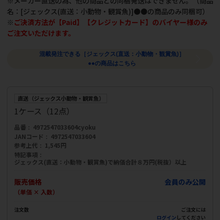
※メーカー直送の為、他の商品との同梱発送はできません。（商品
名：[ジェックス(直送：小動物・観賞魚)]●●の商品のみ同梱可）
※
ご決済方法が【Paid】【クレジットカード】のバイヤー様のみ
ご注文いただけます。
混載発注できる［ジェックス(直送：小動物・観賞魚)］
●●の商品はこちら
直送（ジェックス小動物・観賞魚）
1ケース（12点）
品番
4972547033604cyoku
JANコード
4972547033604
参考上代
1,545円
特記事項
ジェックス(直送：小動物・観賞魚)で納価合計８万円(税抜）以上
販売価格
会員のみ公開
（単価 × 入数）
注文数
ご注文には
ログイン
してください