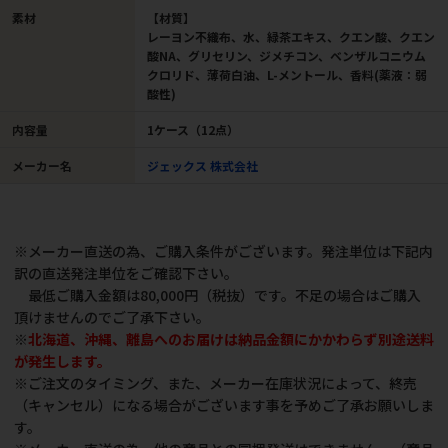
素材
【材質】
レーヨン不織布、水、緑茶エキス、クエン酸、クエン
酸NA、グリセリン、ジメチコン、ベンザルコニウム
クロリド、薄荷白油、L-メントール、香料(薬液：弱
酸性)
内容量
1ケース（12点）
メーカー名
ジェックス 株式会社
※メーカー直送の為、ご購入条件がございます。発注単位は下記内
訳の直送発注単位をご確認下さい。
最低ご購入金額は80,000円（税抜）です。不足の場合はご購入
頂けませんのでご了承下さい。
※
北海道、沖縄、離島へのお届けは納品金額にかかわらず別途送料
が発生します。
※ご注文のタイミング、また、メーカー在庫状況によって、終売
（キャンセル）になる場合がございます事を予めご了承お願いしま
す。