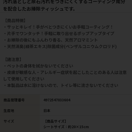
汚れ落としと尿石汚れをつきにくくするコーティング成分
を配合したお掃除ティッシュです。
【商品特徴】
・サッとキレイ！手がべとつきにくいお手軽コーティング！
・片手でワンタッチ！手軽に取り出せるポップアップタイプ
・お掃除の後にもふんわり香る、天然アロマミント
・天然消臭(緑茶エキス)除菌成分(ベンザルコニウムクロリド)
【諸注意】
・ペットの身体を拭かないでください
・皮膚が敏感な人・アレルギー症状を起こしたことのある人は注意
して使用してください
・本製品は水に溶けないので、トイレ等に流さないでください
商品管理番号
4972547033604
生産地
日本
サイズ
【商品サイズ】
シートサイズ：約20×15cm