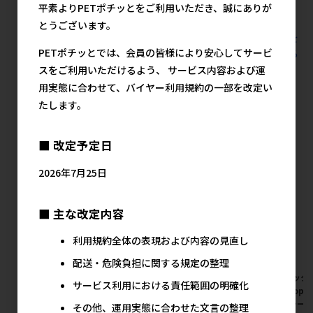
1,545円
平素よりPETポチッとをご利用いただき、誠にありが
とうございます。
すべての小動物用品 小動物用品 シャンプー･消臭の人気商品を
PETポチッとでは、会員の皆様により安心してサービ
見る
スをご利用いただけるよう、 サービス内容および運
用実態に合わせて、バイヤー利用規約の一部を改定い
ジェックス(直送：小動物・観賞魚)の人気
たします。
商品
■ 改定予定日
2026年7月25日
■ 主な改定内容
利用規約全体の表現および内容の見直し
配送・危険負担に関する規定の整理
[ジェックス(直送:小動物･観賞
[ジェックス(直送:小動物･観賞
[ジェック
サービス利用における責任範囲の明確化
魚)]ラビレット 三角トイレシ
魚)]ハムスタープレミアムフー
魚)]TopB
ーツ 44枚 ※メーカー直送とな
ド ドワーフ専用 400g ※メー
イレシーツ
その他、運用実態に合わせた文言の整理