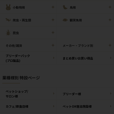
小動物用
鳥用
爬虫・両生類
観賞魚用
昆虫
その他/雑貨
メーカー・ブランド別
ブリーダーパック
まとめ買いお買い得品
(プロ製品)
業種様別 特設ページ
ペットショップ/
ブリーダー様
サロン様
カフェ/飲食店様
ペットOK宿泊施設様