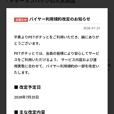
ドギーマンハヤシの人気商品
バイヤー利用規約改定のお知らせ
お知らせ
2026-07-15
平素よりPETポチッとをご利用いただき、誠にありが
とうございます。
PETポチッとでは、会員の皆様により安心してサービ
スをご利用いただけるよう、 サービス内容および運
[ドギーマンハヤシ]絹紗 カッ
[ドギーマンハヤシ]絹紗ビーフ
[ドギーマ
トタイプ プレーン 300g
キューブ プレーン 300g
ーブ 野菜入り
用実態に合わせて、バイヤー利用規約の一部を改定い
(100g×3袋)【イチオシ】【値
(100g×3袋)【イチオシ】【値
袋)【イチ
たします。
上げ前セール】
上げ前セール】
ール】
メーカー希望小売価格
メーカー希望小売価格
メ
1,027円
1,027円
■ 改定予定日
2026年7月25日
すべてのドギーマンハヤシの人気商品を見る
■ 主な改定内容