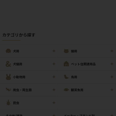
カテゴリから探す
犬用
猫用
犬猫用
ペット住関連用品
小動物用
鳥用
爬虫・両生類
観賞魚用
昆虫
その他/雑貨
メーカー・ブランド別