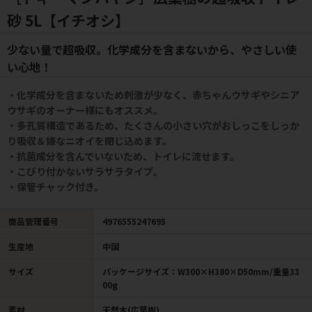
砂 5L【イチオシ】
少ない量で超吸収。化学成分を含まないから、やさしい使
い心地！
・化学成分を含まないため刺激が少なく、赤ちゃんウサギやシニア
ウサギのオーナー様にもオススメ。
・多孔質構造であるため、たくさんの小さい穴がおしっこをしっか
り吸収＆嫌なニオイを閉じ込めます。
・抗菌成分を含んでいないため、トイレに流せます。
・こびり付かないサラサラタイプ。
・保管チャック付き。
商品管理番号
4976555247695
生産地
中国
サイズ
パッケージサイズ：W300×H380×D50mm/重量33
00g
素材
天然木(広葉樹)