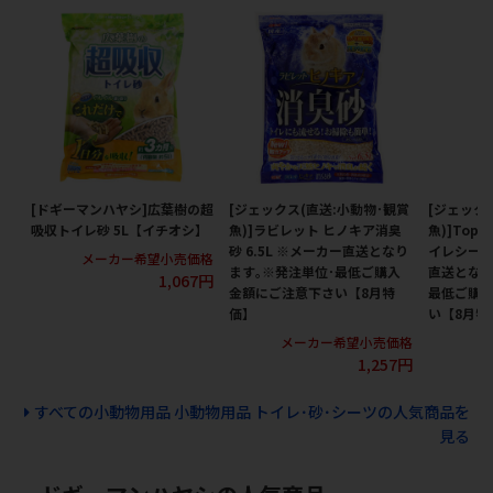
[ドギーマンハヤシ]広葉樹の超
[ジェックス(直送:小動物･観賞
[ジェック
吸収トイレ砂 5L【イチオシ】
魚)]ラビレット ヒノキア消臭
魚)]TopB
砂 6.5L ※メーカー直送となり
イレシーツ
メーカー希望小売価格
ます｡※発注単位･最低ご購入
直送となり
1,067円
金額にご注意下さい【8月特
最低ご購
価】
い【8月特
メーカー希望小売価格
メ
1,257円
すべての小動物用品 小動物用品 トイレ･砂･シーツの人気商品を
見る