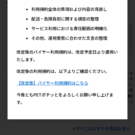
おすすめ商品
利用規約全体の表現および内容の見直し
配送・危険負担に関する規定の整理
サービス利用における責任範囲の明確化
その他、運用実態に合わせた文言の整理
改定後のバイヤー利用規約は、改定予定日より適用い
たします。
改定後の利用規約は、以下よりご確認ください。
［友人］新鮮砂肝 ふりかけ
［ユニ・チャーム(ロット購
［ペット
80g
入)］マナーウェア 男の子用 S
ペットプロ
【改定後】バイヤー利用規約はこちら
サイズ モカストライプ・ライ
型 4本 
345円
参考上代
トブルージーンズ 46枚 ※ロッ
み） ※
今後ともPETポチッとをよろしくお願い申し上げま
ト購入 ※発注単位・最低発注
量(混載1
数量(混載30ケース以上)にご注
下さい【
す。
意下さい【メーカーフェア5】
2,819円
参考上代
すべてのおすすめ商品を見る