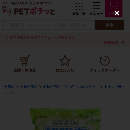
C
l
o
検索
s
e
夏季休業及び発送スケジュールのお知らせ
新着情報一覧
全商品
小動物用品
小動物用品（うさぎ・ハムスター）
トイレ・砂・
シーツ