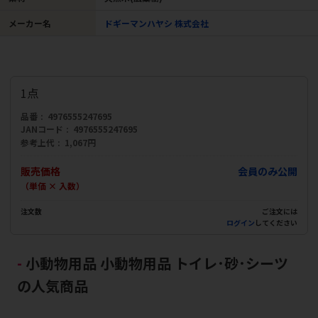
メーカー名
ドギーマンハヤシ 株式会社
1点
品番
4976555247695
JANコード
4976555247695
参考上代
1,067円
販売価格
会員のみ公開
（単価 × 入数）
注文数
ご注文には
ログイン
してください
小動物用品 小動物用品 トイレ･砂･シーツ
の人気商品