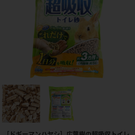
［ドギーマンハヤシ］広葉樹の超吸収トイレ