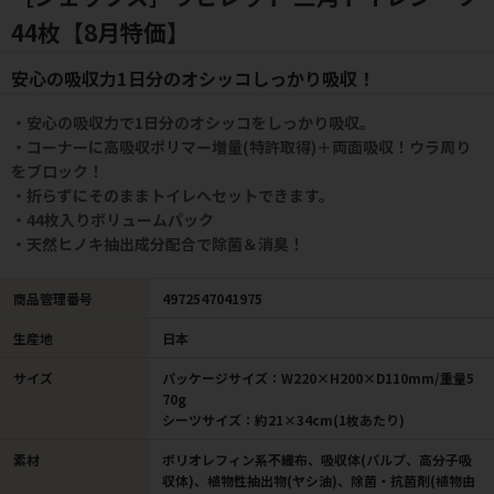
44枚【8月特価】
安心の吸収力1日分のオシッコしっかり吸収！
・安心の吸収力で1日分のオシッコをしっかり吸収。
・コーナーに高吸収ポリマー増量(特許取得)＋両面吸収！ウラ周り
をブロック！
・折らずにそのままトイレへセットできます。
・44枚入りボリュームパック
・天然ヒノキ抽出成分配合で除菌＆消臭！
商品管理番号
4972547041975
生産地
日本
サイズ
パッケージサイズ：W220×H200×D110mm/重量5
70g
シーツサイズ：約21×34cm(1枚あたり)
素材
ポリオレフィン系不織布、吸収体(パルプ、高分子吸
収体)、植物性抽出物(ヤシ油)、除菌・抗菌剤(植物由