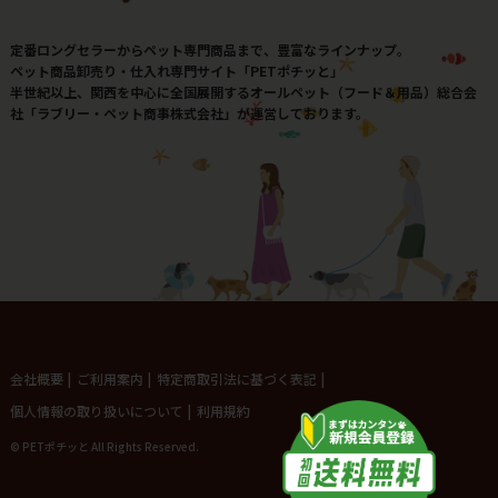
定番ロングセラーからペット専門商品まで、豊富なラインナップ。
ペット商品卸売り・仕入れ専門サイト「PETポチッと」
半世紀以上、関西を中心に全国展開するオールペット（フード＆用品）総合会
社「ラブリー・ペット商事株式会社」が運営しております。
会社概要
|
ご利用案内
|
特定商取引法に基づく表記
|
個人情報の取り扱いについて
|
利用規約
© PETポチッと All Rights Reserved.