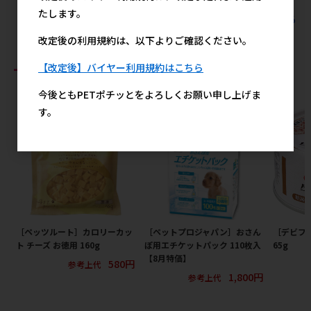
たします。
すべてのジェックスの人気商品を見る
改定後の利用規約は、以下よりご確認ください。
おすすめ商品
【改定後】バイヤー利用規約はこちら
今後ともPETポチッとをよろしくお願い申し上げま
す。
［ペッツルート］カロリーカッ
［ペットプロジャパン］おさん
［デビフ
ト チーズ お徳用 160g
ぽ用エチケットパック 110枚入
65g
【8月特価】
580円
参考上代
1,800円
参考上代