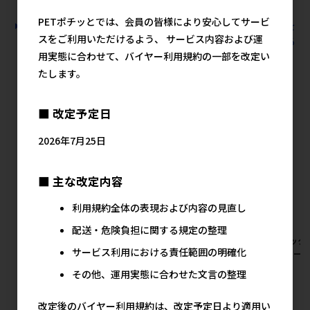
PETポチッとでは、会員の皆様により安心してサービ
すべての小動物用品 小動物用品 トイレ･砂･シーツの人気商品を
スをご利用いただけるよう、 サービス内容および運
見る
用実態に合わせて、バイヤー利用規約の一部を改定い
たします。
ジェックスの人気商品
■ 改定予定日
2026年7月25日
■ 主な改定内容
利用規約全体の表現および内容の見直し
配送・危険負担に関する規定の整理
[ジェックス]柔ごこちふわもふ
[ジェックス]旬牧草 毎日ごほ
[ジェック
サービス利用における責任範囲の明確化
仕立てホワイト&スカイブルー
うびイタリアンライグラス
ワーフード
430g【イチオシ】
20g【イチオシ】
メ
その他、運用実態に合わせた文言の整理
メーカー希望小売価格
メーカー希望小売価格
900円
540円
改定後のバイヤー利用規約は、改定予定日より適用い