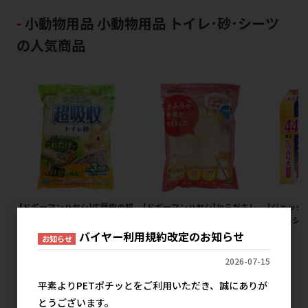
小動物用品 小動物用品 トイレ･砂･シーツ
の人気商品
[ドギーマンハヤシ]広葉樹の超
[ドギーマンハヤシ]からだキレ
[ジェック
吸収トイレ砂 5L【イチオシ】
イにバスサンド 1.5kg
トイレシー
価】
バイヤー利用規約改定のお知らせ
メーカー希望小売価格
メーカー希望小売価格
お知らせ
1,067円
412円
メ
2026-07-15
平素よりPETポチッとをご利用いただき、誠にありが
とうございます。