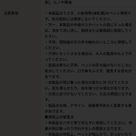
来)、ヒノキ精油
注意事項
・本製品はうさぎ、小動物等(哺乳類)のペット専用で
す。他の目的には使用しないでください。
・万一、本製品の中身が人やペットの目に入った場合
は、流水で洗い流し、医師または獣医師に相談してく
ださい。
・子供、認知症の方の手の触れないところに保管して
ください。
・子供にセットさせる場合は、大人の監視のもとで行
ってください。
・空袋は直ちに子供、ペットの手の届かないところに
処分してください。口や鼻をふさぎ、窒息する恐れが
あります。
・本製品が飛び散った場合は直ちに片づけてくださ
い。足を滑らせたり、床を傷つける場合があります。
・火気に近づけないでください。火災の原因になりま
す。
・製品の仕様、デザイン、価格等予告なく変更する事
があります。
■使用上の留意点
・本製品をハサミ等で切らずに使用してください。中
身が飛び散ったり汚れやモレの原因となります。
・本製品の特質上、ペットが噛んだり、引っかいたり