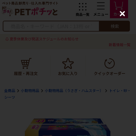
C
l
o
検索
s
e
夏季休業及び発送スケジュールのお知らせ
新着情報一覧
全商品
小動物用品
小動物用品（うさぎ・ハムスター）
トイレ・砂・
シーツ