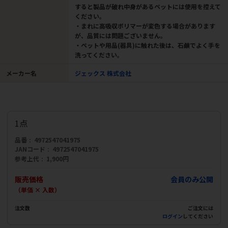
すると製品が破れ中身があるペットには使用を控えて
ください。
・まれに高吸収ポリマーが変色する場合があります
が、品質には問題ございません。
・ペットや用品(器具)に触れた後は、石鹸でよく手を
洗ってください。
メーカー名
ジェックス 株式会社
1点
品番
4972547041975
JANコード
4972547041975
参考上代
1,900円
販売価格
会員のみ公開
（単価 × 入数）
注文数
ご注文には
ログイン
してください