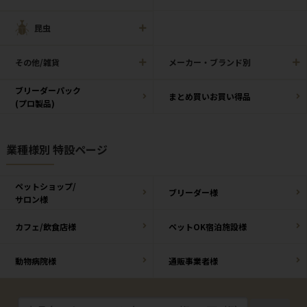
昆虫
その他/雑貨
メーカー・ブランド別
ブリーダーパック
まとめ買いお買い得品
(プロ製品)
業種様別 特設ページ
ペットショップ/
ブリーダー様
サロン様
カフェ/飲食店様
ペットOK宿泊施設様
動物病院様
通販事業者様