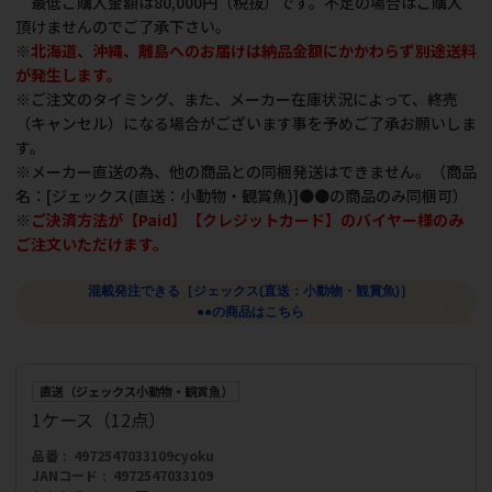
最低ご購入金額は80,000円（税抜）です。不足の場合はご購入
頂けませんのでご了承下さい。
※
北海道、沖縄、離島へのお届けは納品金額にかかわらず別途送料
が発生します。
※ご注文のタイミング、また、メーカー在庫状況によって、終売
（キャンセル）になる場合がございます事を予めご了承お願いしま
す。
※メーカー直送の為、他の商品との同梱発送はできません。（商品
名：[ジェックス(直送：小動物・観賞魚)]●●の商品のみ同梱可）
※
ご決済方法が【Paid】【クレジットカード】のバイヤー様のみ
ご注文いただけます。
混載発注できる［ジェックス(直送：小動物・観賞魚)］
●●の商品はこちら
直送（ジェックス小動物・観賞魚）
1ケース（12点）
品番
4972547033109cyoku
JANコード
4972547033109