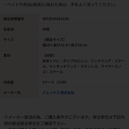
・ペットや用品(器具)に触れた後は、手をよく洗ってください。
商品管理番号
4972547033109
生産地
中国
サイズ
【商品サイズ】
幅28×奥行22.8×高さ15cm
素材
【材質】
本体トイレ：ポリプロピレン、フックリング：スチー
ル、ワンタッチフック：ステンレス、ワイヤースノ
コ：スチール
内容量
1ケース（12点）
メーカー名
ジェックス 株式会社
※メーカー直送の為、ご購入条件がございます。発注単位は下記内
訳の直送発注単位をご確認下さい。