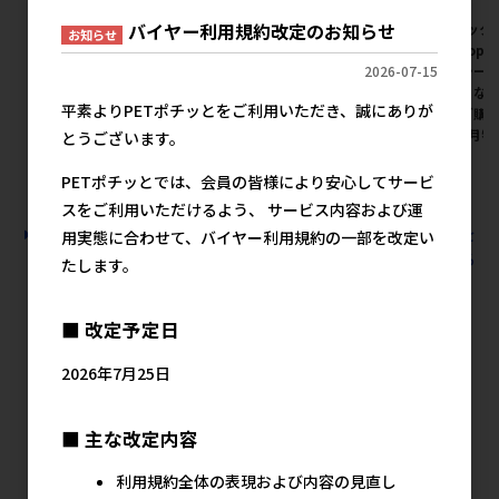
バイヤー利用規約改定のお知らせ
[ドギーマンハヤシ]広葉樹の超
[ジェックス(直送:小動物･観賞
[ジェック
お知らせ
吸収トイレ砂 5L【イチオシ】
魚)]ラビレット ヒノキア消臭
魚)]TopB
2026-07-15
砂 6.5L ※メーカー直送となり
イレシーツ
メーカー希望小売価格
ます｡※発注単位･最低ご購入
直送となり
1,067円
平素よりPETポチッとをご利用いただき、誠にありが
金額にご注意下さい【8月特
最低ご購
価】
い【8月特
とうございます。
メーカー希望小売価格
メ
PETポチッとでは、会員の皆様により安心してサービ
1,257円
スをご利用いただけるよう、 サービス内容および運
すべての小動物用品 小動物用品 トイレ･砂･シーツの人気商品を
用実態に合わせて、バイヤー利用規約の一部を改定い
見る
たします。
ジェックス(直送：小動物・観賞魚)の人気
■ 改定予定日
商品
2026年7月25日
■ 主な改定内容
利用規約全体の表現および内容の見直し