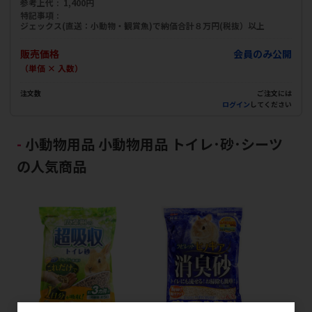
参考上代
1,400円
特記事項
ジェックス(直送：小動物・観賞魚)で納価合計８万円(税抜）以上
販売価格
会員のみ公開
（単価 × 入数）
注文数
ご注文には
ログイン
してください
小動物用品 小動物用品 トイレ･砂･シーツ
の人気商品