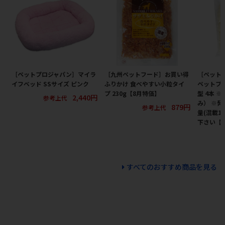
［ペットプロジャパン］マイラ
［九州ペットフード］お買い得
［ペット
イフベッド SSサイズ ピンク
ふりかけ 食べやすい小粒タイ
ペットプロ
プ 230g【8月特価】
型 4本 
2,440円
参考上代
み） ※
879円
参考上代
量(混載1
下さい【
すべてのおすすめ商品を見る