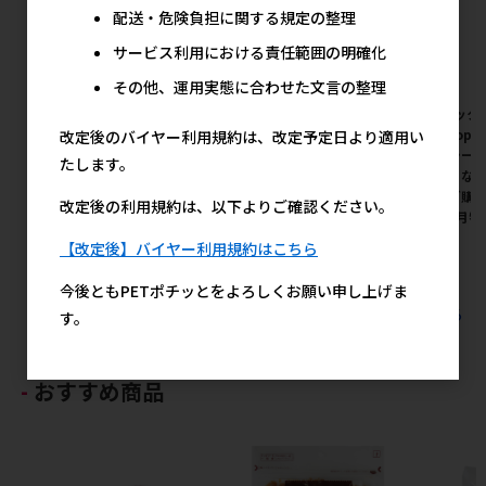
配送・危険負担に関する規定の整理
サービス利用における責任範囲の明確化
その他、運用実態に合わせた文言の整理
[ジェックス(直送:小動物･観賞
[ジェックス(直送:小動物･観賞
[ジェック
魚)]ラビレット 三角トイレシ
魚)]ハムスタープレミアムフー
魚)]TopB
改定後のバイヤー利用規約は、改定予定日より適用い
ーツ 44枚 ※メーカー直送とな
ド ドワーフ専用 400g ※メー
イレシーツ
たします。
ります｡※発注単位･最低ご購
カー直送となります｡※発注単
直送となり
入金額にご注意下さい【8月特
位･最低ご購入金額にご注意下
最低ご購
改定後の利用規約は、以下よりご確認ください。
価】
さい【8月特価】
い【8月特
メーカー希望小売価格
メーカー希望小売価格
メ
【改定後】バイヤー利用規約はこちら
1,900円
1,157円
今後ともPETポチッとをよろしくお願い申し上げま
すべてのジェックス(直送：小動物・観賞魚)の人気商品を見る
す。
おすすめ商品