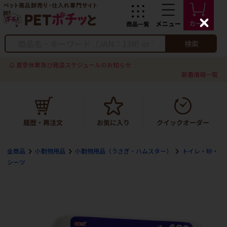
C
l
o
検索
s
e
夏季休業及び発送スケジュールのお知らせ
新着情報一覧
全商品
小動物用品
小動物用品（うさぎ・ハムスター）
トイレ・砂・
シーツ