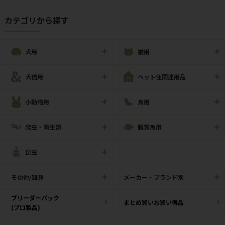
カテゴリから探す
犬用
猫用
犬猫用
ペット住関連用品
小動物用
鳥用
爬虫・両生類
観賞魚用
昆虫
その他/雑貨
メーカー・ブランド別
ブリーダーパック
まとめ買いお買い得品
(プロ製品)