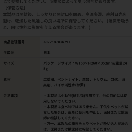
じて交換してください。 ※季節によって臭う場合があります。
［保管方法］
本製品は開封後、しっかりと開封口を閉め、高温多湿、直射日光を
避け、乾燥した風通しの良い場所に保管してください。 (湿気を吸う
と、固化性能に影響を与える場合があります。)
商品管理番号
4972547036797
生産地
日本
サイズ
パッケージサイズ：W160×H260×D52mm/重量24
5g
素材
広葉樹、ベントナイト、炭酸ナトリウム、CMC、消
臭剤、バイオ活性水(酵素)
注意事項
・本製品は小動物(哺乳類)専用です。他の目的には使
用しないでください。
・本製品は食べ物ではありません。子供やペットが誤
食した場合は、直ちに使用を中止し、医師または獣医
師に相談してください。
・万一、本製品の粉末を人やペットが吸い込んだ場合
は、医師または獣医師に相談してください。