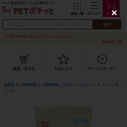
C
l
o
検索
s
e
夏季休業及び発送スケジュールのお知らせ
新着情報一覧
全商品
小動物用品
小動物用品（うさぎ・ハムスター）
トイレ・砂・
シーツ