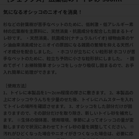
気になるオシッコのニオイを消臭！
杉などの針葉樹が苦手なペットのために、低刺激・低アレルギー素
材の広葉樹を主原料に、天然消臭・抗菌成分を配合した固まるトイ
レ砂です。 ・天然消臭、抗菌成分(ナチュラルバイオ) 植物由来のヤ
シ油由来消臭成分とニオイの原因になる雑菌の繁殖を抑える天然バ
イオ成分を配合しました。 ・ホコリが立ちにくい粒形状 ホコリが苦
手なペットのために、粒立ち予防に小さな粒形状にしました。 ・固
めてポイ！お掃除簡単 オシッコをしっかり吸収し固まるので、お手
入れ簡単に処理ができます。
［使用方法］
1、トイレに本製品を1～2cm程度の厚さに敷きます。 2、本製品の
上にオシッコやうんちを少量のせた後、トイレにハムスターを入れ
てトイレの場所を確認させます。 3、オシッコをした部分だけが固
まりますので、その部分だけを取り除き、新しいトイレ砂を補充し
ます。 ※生体の個体差、使用環境、季節によってオシッコの量が変
動しますので状況にあわせてトイレ砂の量を調整してください。 ※
汚れがひどくなった場合やニオイがきつくなった場合は、必要に応