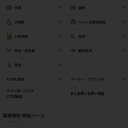
犬用
猫用
犬猫用
ペット住関連用品
小動物用
鳥用
爬虫・両生類
観賞魚用
昆虫
その他/雑貨
メーカー・ブランド別
ブリーダーパック
まとめ買いお買い得品
(プロ製品)
業種様別 特設ページ