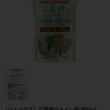
［ジェックス］広葉樹のトイレ砂 900ml