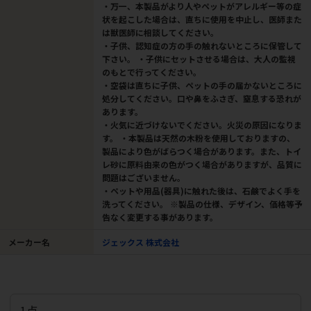
・万一、本製品がより人やペットがアレルギー等の症
状を起こした場合は、直ちに使用を中止し、医師また
は獣医師に相談してください。
・子供、認知症の方の手の触れないところに保管して
下さい。 ・子供にセットさせる場合は、大人の監視
のもとで行ってください。
・空袋は直ちに子供、ペットの手の届かないところに
処分してください。口や鼻をふさぎ、窒息する恐れが
あります。
・火気に近づけないでください。火災の原因になりま
す。 ・本製品は天然の木粉を使用しておりますの、
製品により色がばらつく場合があります。また、トイ
レ砂に原料由来の色がつく場合がありますが、品質に
問題はございません。
・ペットや用品(器具)に触れた後は、石鹸でよく手を
洗ってください。 ※製品の仕様、デザイン、価格等予
告なく変更する事があります。
メーカー名
ジェックス 株式会社
1点