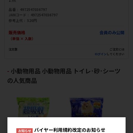
品番
4972547036797
JANコード
4972547036797
参考上代
520円
販売価格
会員のみ公開
（単価 × 入数）
注文数
ご注文には
ログイン
してください
小動物用品 小動物用品 トイレ･砂･シーツ
の人気商品
バイヤー利用規約改定のお知らせ
お知らせ