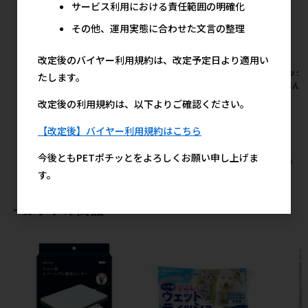
サービス利用における責任範囲の明確化
その他、運用実態に合わせた文言の整理
改定後のバイヤー利用規約は、改定予定日より適用い
[ジェックス]ピュアクリスタル
[ジェックス]ピュアクリスタル
[ジェック
たします。
ハロー 950ml 犬用 ライラック
ハロー 950ml 猫用 ミントグリ
うごはん 特
ブルー【イチオシ】
ーン【イチオシ】
オシ】
改定後の利用規約は、以下よりご確認ください。
メーカー希望小売価格
メーカー希望小売価格
メ
3,980円
3,980円
【改定後】バイヤー利用規約はこちら
今後ともPETポチッとをよろしくお願い申し上げま
すべてのジェックスの人気商品を見る
す。
おすすめ商品