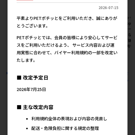
2026-07-15
[ドギーマンハヤシ]広葉樹の超
[ジェックス(直送:小動物･観賞
[ジェック
平素よりPETポチッとをご利用いただき、誠にありが
吸収トイレ砂 5L【イチオシ】
魚)]ラビレット ヒノキア消臭
魚)]TopB
とうございます。
砂 6.5L ※メーカー直送となり
イレシーツ
メーカー希望小売価格
ます｡※発注単位･最低ご購入
直送となり
1,067円
PETポチッとでは、会員の皆様により安心してサービ
金額にご注意下さい【8月特
最低ご購
スをご利用いただけるよう、 サービス内容および運
価】
い【8月特
用実態に合わせて、バイヤー利用規約の一部を改定い
メーカー希望小売価格
メ
1,257円
たします。
すべての小動物用品 小動物用品 トイレ･砂･シーツの人気商品を
■ 改定予定日
見る
2026年7月25日
ジェックスの人気商品
■ 主な改定内容
利用規約全体の表現および内容の見直し
配送・危険負担に関する規定の整理