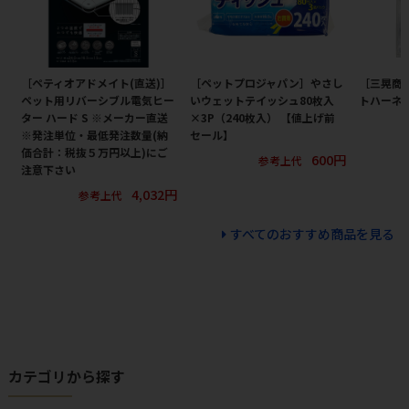
［ペティオアドメイト(直送)］
［ペットプロジャパン］やさし
［三晃商
ペット用リバーシブル電気ヒー
いウェットテイッシュ80枚入
トハーネス
ター ハード S ※メーカー直送
×3P（240枚入） 【値上げ前
※発注単位・最低発注数量(納
セール】
価合計：税抜５万円以上)にご
600円
参考上代
注意下さい
4,032円
参考上代
すべてのおすすめ商品を見る
カテゴリから探す